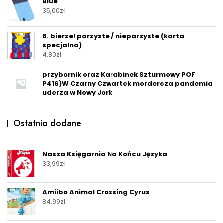
Blue
35,00
zł
6. bierze! parzyste / nieparzyste (karta
specjalna)
4,80
zł
przybornik oraz Karabinek Szturmowy POF
P416)W Czarny Czwartek mordercza pandemia
uderza w Nowy Jork
Ostatnio dodane
Nasza Księgarnia Na Końcu Języka
33,99
zł
Amiibo Animal Crossing Cyrus
84,99
zł