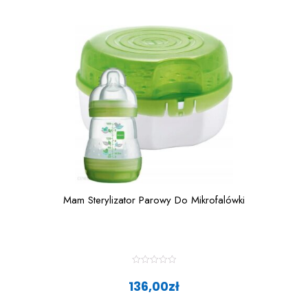
Mam Sterylizator Parowy Do Mikrofalówki
R
a
136,00
zł
t
e
d