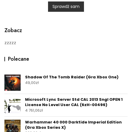
0
Sprawdź sam
o
u
t
o
f
5
Zobacz
zzzzz
Polecane
Shadow Of The Tomb Raider (Gra Xbox One)
49,00
zł
Microsoft Lync Server Std CAL 2013 Sngl OPEN 1
License No Level User CAL (6zH-00496)
4 761,06
zł
Warhammer 40 000 Darktide Imperial Edition
(Gra Xbox Series X)