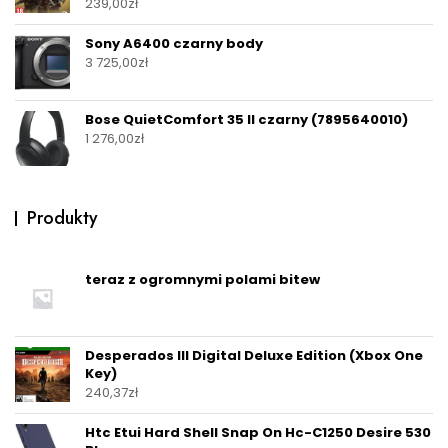
239,00
zł
Sony A6400 czarny body
3 725,00
zł
Bose QuietComfort 35 II czarny (7895640010)
1 276,00
zł
Produkty
teraz z ogromnymi polami bitew
Desperados III Digital Deluxe Edition (Xbox One
Key)
240,37
zł
Htc Etui Hard Shell Snap On Hc-C1250 Desire 530