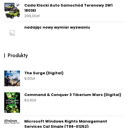
Cada Klocki Auto Samochód Terenowy 2W1
1803El
299,00
zł
nadając nowy wymiar wyzwaniu
Produkty
The Surge (Digital)
9,00
zł
Command & Conquer 3 Tiberium Wars (Digital)
83,91
zł
Microsoft Windows Rights Management
Services Cal Single (T98-01252)