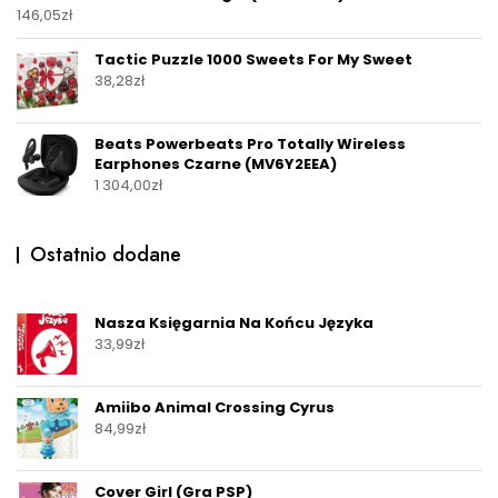
146,05
zł
Tactic Puzzle 1000 Sweets For My Sweet
38,28
zł
Beats Powerbeats Pro Totally Wireless
Earphones Czarne (MV6Y2EEA)
1 304,00
zł
Ostatnio dodane
Nasza Księgarnia Na Końcu Języka
33,99
zł
Amiibo Animal Crossing Cyrus
84,99
zł
Cover Girl (Gra PSP)