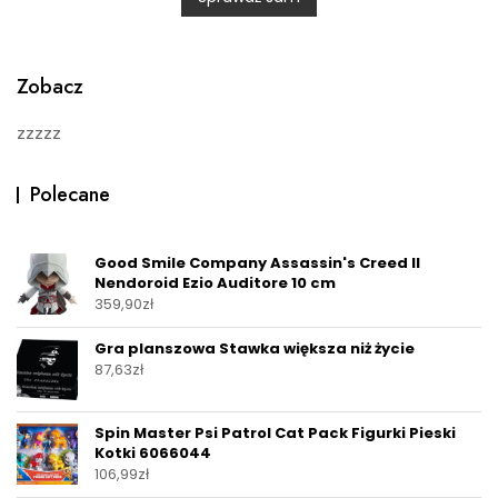
u
t
o
f
5
Zobacz
zzzzz
Polecane
Good Smile Company Assassin's Creed II
Nendoroid Ezio Auditore 10 cm
359,90
zł
Gra planszowa Stawka większa niż życie
87,63
zł
Spin Master Psi Patrol Cat Pack Figurki Pieski
Kotki 6066044
106,99
zł