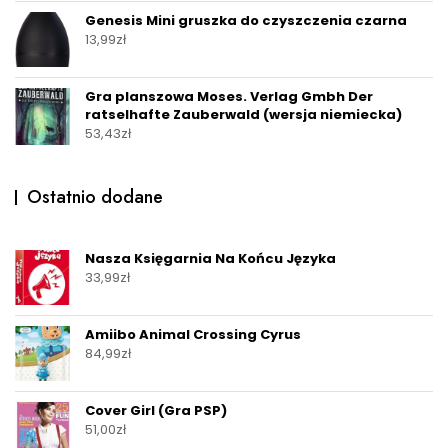
Genesis Mini gruszka do czyszczenia czarna
13,99
zł
Gra planszowa Moses. Verlag Gmbh Der
ratselhafte Zauberwald (wersja niemiecka)
53,43
zł
Ostatnio dodane
Nasza Księgarnia Na Końcu Języka
33,99
zł
Amiibo Animal Crossing Cyrus
84,99
zł
Cover Girl (Gra PSP)
51,00
zł