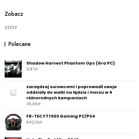
f
5
Zobacz
zzzzz
Polecane
Shadow Harvest Phantom Ops (Gra PC)
11,87
zł
zarządzaj surowcami i poprowadź swoje
oddziały do walki na lądzie i morzu w 4
różnorodnych kampaniach
35,00
zł
FR-TEC FT7003 Gaming PC/PS4
842,10
zł