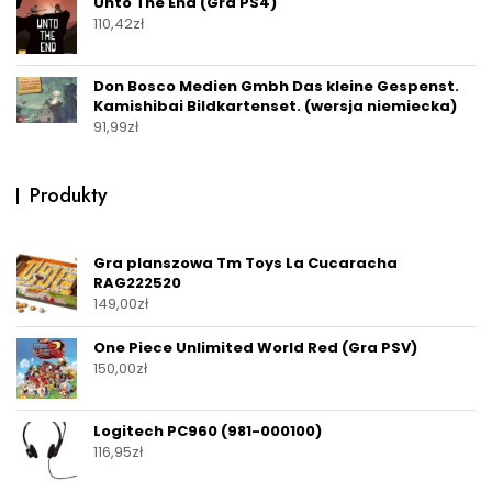
Unto The End (Gra PS4)
110,42
zł
Don Bosco Medien Gmbh Das kleine Gespenst.
Kamishibai Bildkartenset. (wersja niemiecka)
91,99
zł
Produkty
Gra planszowa Tm Toys La Cucaracha
RAG222520
149,00
zł
One Piece Unlimited World Red (Gra PSV)
150,00
zł
Logitech PC960 (981-000100)
116,95
zł