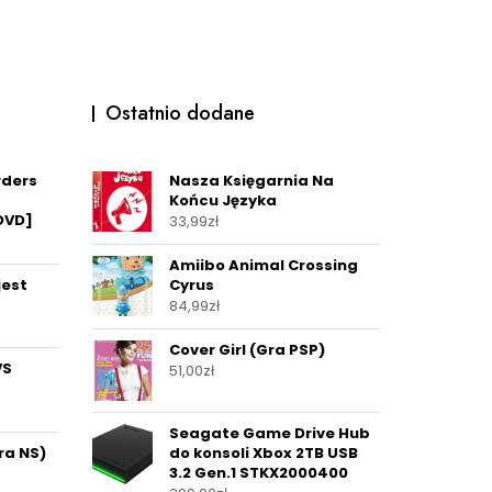
Ostatnio dodane
ders
Nasza Księgarnia Na
Końcu Języka
DVD]
33,99
zł
Amiibo Animal Crossing
jest
Cyrus
84,99
zł
Cover Girl (Gra PSP)
VS
51,00
zł
Seagate Game Drive Hub
ra NS)
do konsoli Xbox 2TB USB
3.2 Gen.1 STKX2000400