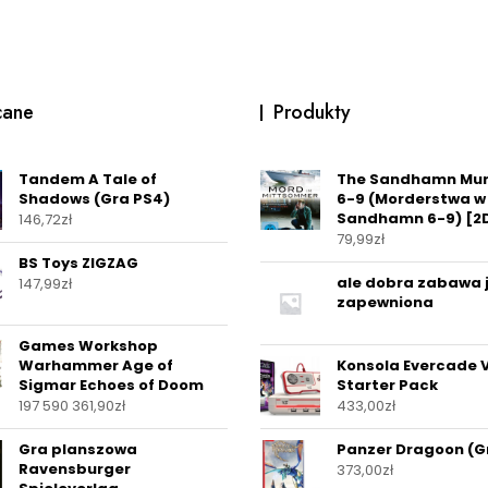
cane
Produkty
Tandem A Tale of
The Sandhamn Mur
Shadows (Gra PS4)
6-9 (Morderstwa w
Sandhamn 6-9) [2
146,72
zł
79,99
zł
BS Toys ZIGZAG
ale dobra zabawa 
147,99
zł
zapewniona
Games Workshop
Warhammer Age of
Konsola Evercade 
Sigmar Echoes of Doom
Starter Pack
197 590 361,90
zł
433,00
zł
Gra planszowa
Panzer Dragoon (G
Ravensburger
373,00
zł