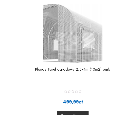
Plonos Tunel ogrodowy 2,5x4m (10m2) biały
R
a
499,99
zł
t
e
d
0
o