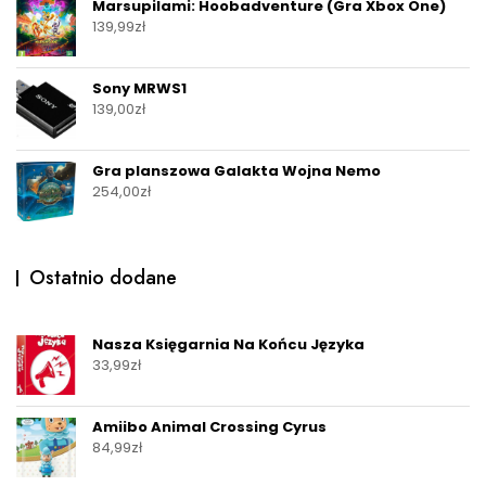
Marsupilami: Hoobadventure (Gra Xbox One)
139,99
zł
Sony MRWS1
139,00
zł
Gra planszowa Galakta Wojna Nemo
254,00
zł
Ostatnio dodane
Nasza Księgarnia Na Końcu Języka
33,99
zł
Amiibo Animal Crossing Cyrus
84,99
zł