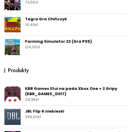
73,50
zł
Tegra Gra Chińczyk
14,49
zł
Farming Simulator 22 (Gra PS5)
124,00
zł
Produkty
KBR Games Etui na pada Xbox One + 2 Gripy
(KBR_GAMES_D017)
24,99
zł
JBL Flip 6 niebieski
399,00
zł