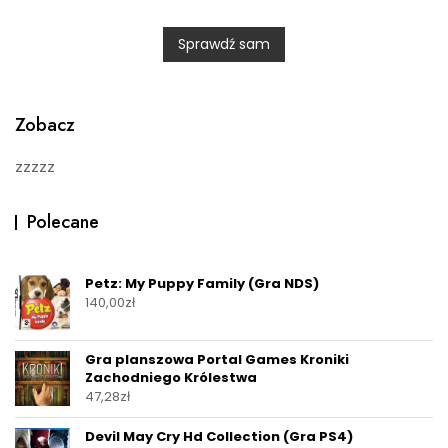
R
a
t
Sprawdź sam
e
d
0
o
u
t
o
Zobacz
f
5
zzzzz
Polecane
Petz: My Puppy Family (Gra NDS)
140,00
zł
Gra planszowa Portal Games Kroniki
Zachodniego Królestwa
47,28
zł
Devil May Cry Hd Collection (Gra PS4)