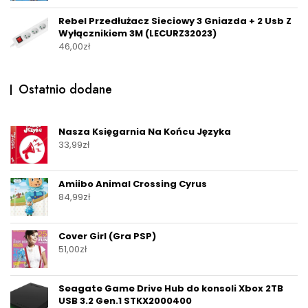
Rebel Przedłużacz Sieciowy 3 Gniazda + 2 Usb Z
Wyłącznikiem 3M (LECURZ32023)
46,00
zł
Ostatnio dodane
Nasza Księgarnia Na Końcu Języka
33,99
zł
Amiibo Animal Crossing Cyrus
84,99
zł
Cover Girl (Gra PSP)
51,00
zł
Seagate Game Drive Hub do konsoli Xbox 2TB
USB 3.2 Gen.1 STKX2000400