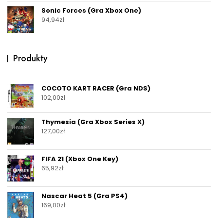
Sonic Forces (Gra Xbox One)
94,94
zł
Produkty
COCOTO KART RACER (Gra NDS)
102,00
zł
Thymesia (Gra Xbox Series X)
127,00
zł
FIFA 21 (Xbox One Key)
65,92
zł
Nascar Heat 5 (Gra PS4)
169,00
zł