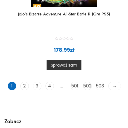
JoJo’s Bizarre Adventure All-Star Battle R (Gra PS5)
R
a
178,99
zł
t
e
d
0
Sprawdź sam
o
u
t
o
f
5
1
2
3
4
…
501
502
503
→
Zobacz