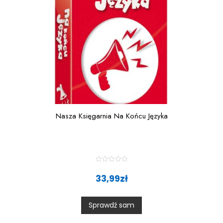
Nasza Księgarnia Na Końcu Języka
R
a
33,99
zł
t
e
d
0
Sprawdź sam
o
u
t
o