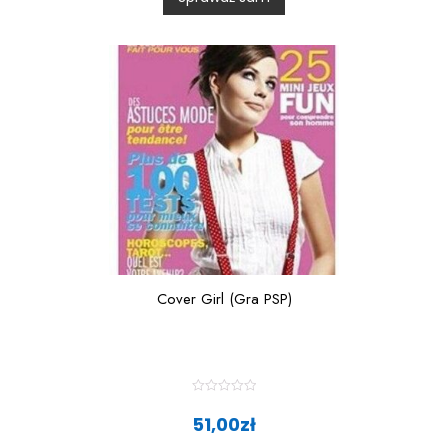
u
t
o
f
5
Cover Girl (Gra PSP)
R
a
51,00
zł
t
e