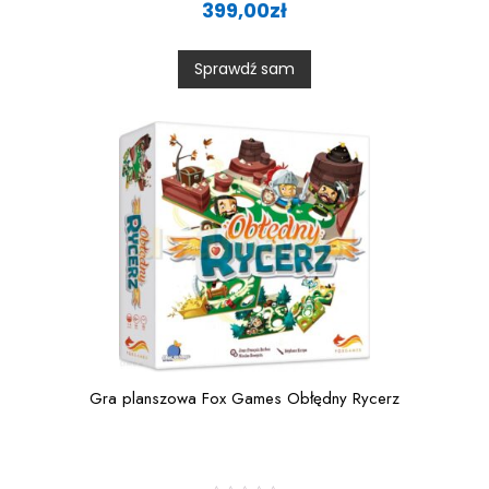
a
399,00
zł
t
e
d
0
Sprawdź sam
o
u
t
o
f
5
Gra planszowa Fox Games Obłędny Rycerz