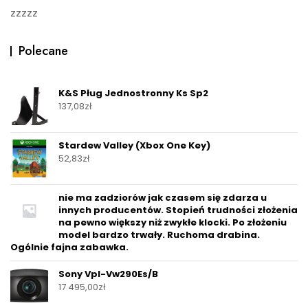
zzzzz
Polecane
K&S Pług Jednostronny Ks Sp2
137,08
zł
Stardew Valley (Xbox One Key)
52,83
zł
nie ma zadziorów jak czasem się zdarza u
innych producentów. Stopień trudności złożenia
na pewno większy niż zwykłe klocki. Po złożeniu
model bardzo trwały. Ruchoma drabina.
Ogólnie fajna zabawka.
Sony Vpl-Vw290Es/B
17 495,00
zł