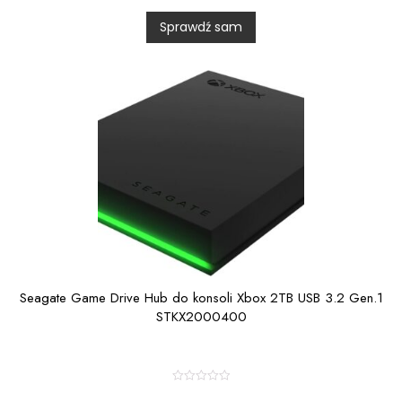
d
0
Sprawdź sam
o
u
t
o
f
5
Seagate Game Drive Hub do konsoli Xbox 2TB USB 3.2 Gen.1
STKX2000400
R