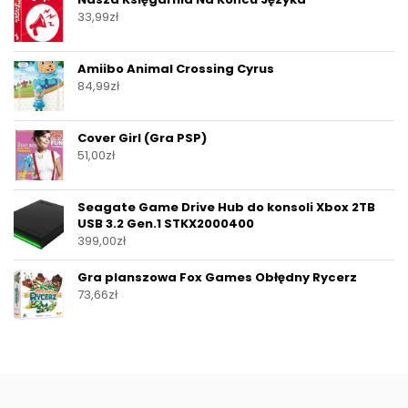
33,99
zł
Amiibo Animal Crossing Cyrus
84,99
zł
Cover Girl (Gra PSP)
51,00
zł
Seagate Game Drive Hub do konsoli Xbox 2TB
USB 3.2 Gen.1 STKX2000400
399,00
zł
Gra planszowa Fox Games Obłędny Rycerz
73,66
zł