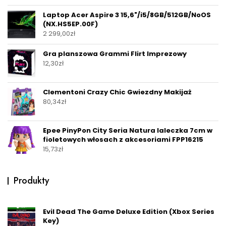
Laptop Acer Aspire 3 15,6"/i5/8GB/512GB/NoOS
(NX.HS5EP.00F)
2 299,00
zł
Gra planszowa Grammi Flirt Imprezowy
12,30
zł
Clementoni Crazy Chic Gwiezdny Makijaż
80,34
zł
Epee PinyPon City Seria Natura laleczka 7cm w
fioletowych włosach z akcesoriami FPP16215
15,73
zł
Produkty
Evil Dead The Game Deluxe Edition (Xbox Series
Key)