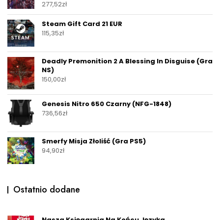
277,52
zł
Steam Gift Card 21 EUR
115,35
zł
Deadly Premonition 2 A Blessing In Disguise (Gra
NS)
150,00
zł
Genesis Nitro 650 Czarny (NFG-1848)
736,56
zł
Smerfy Misja Złoliść (Gra PS5)
94,90
zł
Ostatnio dodane
Nasza Księgarnia Na Końcu Języka