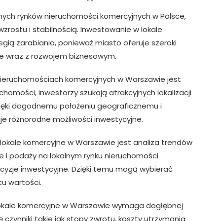
nych rynków nieruchomości komercyjnych w Polsce,
rostu i stabilnością. Inwestowanie w lokale
egią zarabiania, ponieważ miasto oferuje szeroki
ie wraz z rozwojem biznesowym.
 nieruchomościach komercyjnych w Warszawie jest
uchomości, inwestorzy szukają atrakcyjnych lokalizacji
ięki dogodnemu położeniu geograficznemu i
je różnorodne możliwości inwestycyjne.
okale komercyjne w Warszawie jest analiza trendów
e i podaży na lokalnym rynku nieruchomości
zje inwestycyjne. Dzięki temu mogą wybierać
u wartości.
lokale komercyjne w Warszawie wymaga dogłębnej
 czynniki takie jak stopy zwrotu, koszty utrzymania