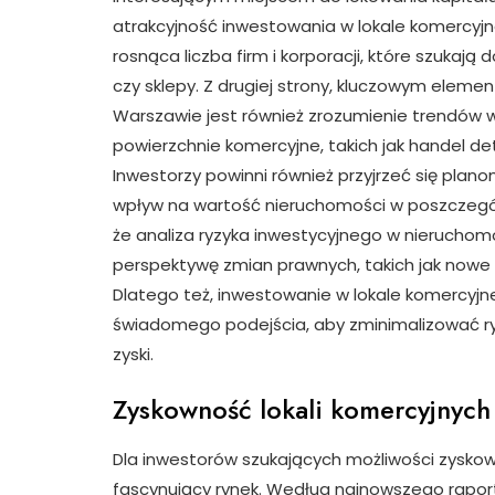
atrakcyjność inwestowania w lokale komercyjne
rosnąca liczba firm i korporacji, które szukają
czy sklepy. Z drugiej strony, kluczowym elem
Warszawie jest również zrozumienie trendów 
powierzchnie komercyjne, takich jak handel de
Inwestorzy powinni również przyjrzeć się plano
wpływ na wartość nieruchomości w poszczegó
że analiza ryzyka inwestycyjnego w nierucho
perspektywę zmian prawnych, takich jak nowe
Dlatego też, inwestowanie w lokale komercyjne
świadomego podejścia, aby zminimalizować ry
zyski.
Zyskowność lokali komercyjnych 
Dla inwestorów szukających możliwości zysko
fascynujący rynek. Według najnowszego raportu