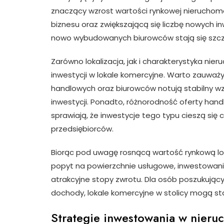
znaczący wzrost wartości rynkowej nieruchom
biznesu oraz zwiększającą się liczbę nowych in
nowo wybudowanych biurowców stają się szcze
Zarówno lokalizacja, jak i charakterystyka ni
inwestycji w lokale komercyjne. Warto zauważy
handlowych oraz biurowców notują stabilny wz
inwestycji. Ponadto, różnorodność oferty han
sprawiają, że inwestycje tego typu cieszą si
przedsiębiorców.
Biorąc pod uwagę rosnącą wartość rynkową lok
popyt na powierzchnie usługowe, inwestowan
atrakcyjne stopy zwrotu. Dla osób poszukujący
dochody, lokale komercyjne w stolicy mogą st
Strategie inwestowania w nier