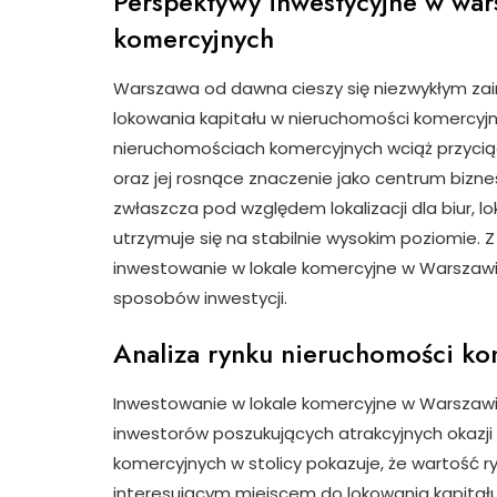
Perspektywy inwestycyjne w wa
komercyjnych
Warszawa od dawna cieszy się niezwykłym zai
lokowania kapitału w nieruchomości komercyj
nieruchomościach komercyjnych wciąż przycią
oraz jej rosnące znaczenie jako centrum biz
zwłaszcza pod względem lokalizacji dla biur,
utrzymuje się na stabilnie wysokim poziomie. Z
inwestowanie w lokale komercyjne w Warszawie
sposobów inwestycji.
Analiza rynku nieruchomości k
Inwestowanie w lokale komercyjne w Warszawie
inwestorów poszukujących atrakcyjnych okazji 
komercyjnych w stolicy pokazuje, że wartość r
interesującym miejscem do lokowania kapitał