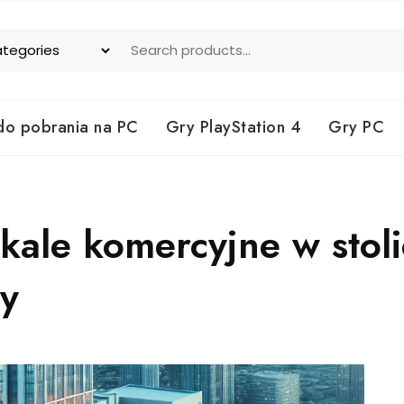
do pobrania na PC
Gry PlayStation 4
Gry PC
kale komercyjne w stol
y