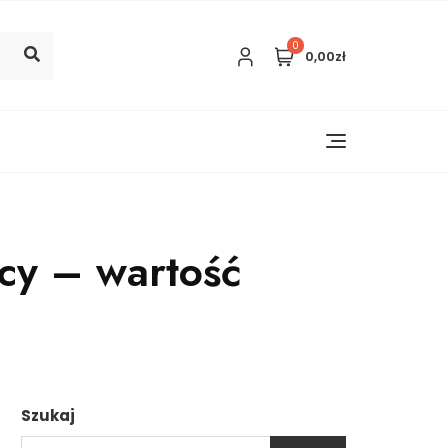
0
0,00zł
icy – wartość
Szukaj