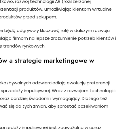
kowo, rozwój technologii AR (rozszerzonej
zentacji produktów, umożliwiając klientom wirtualne
 produktów przed zakupem.
ne będą odgrywały kluczową rolę w dalszym rozwoju
ając firmom na lepsze zrozumienie potrzeb klientów i
ię trendów rynkowych.
ów a strategie marketingowe w
kozbywalnych odzwierciedlają ewolucję preferencji
przedaży impulsywnej. Wraz z rozwojem technologii i
oraz bardziej świadomi i wymagający. Dlatego też
ać się do tych zmian, aby sprostać oczekiwaniom
sprzedaży impulsywnej jest zauważalna w coraz