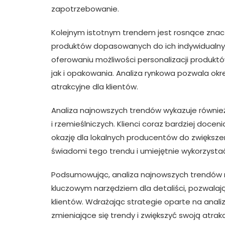
zapotrzebowanie.
Kolejnym istotnym trendem jest rosnące znacz
produktów dopasowanych do ich indywidualnych 
oferowaniu możliwości personalizacji produk
jak i opakowania. Analiza rynkowa pozwala okreś
atrakcyjne dla klientów.
Analiza najnowszych trendów wykazuje równie
i rzemieślniczych. Klienci coraz bardziej doce
okazję dla lokalnych producentów do zwiększen
świadomi tego trendu i umiejętnie wykorzystać
Podsumowując, analiza najnowszych trendów 
kluczowym narzędziem dla detaliści, pozwalają
klientów. Wdrażając strategie oparte na anali
zmieniające się trendy i zwiększyć swoją atra