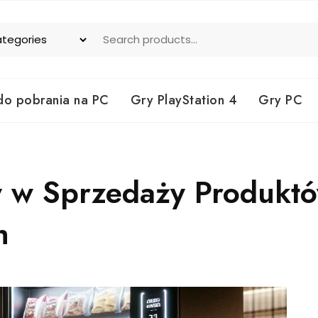
do pobrania na PC
Gry PlayStation 4
Gry PC
y w Sprzedaży Produkt
h