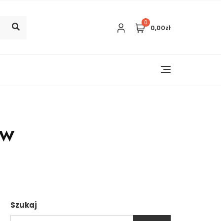
0
0,00zł
ów
Szukaj