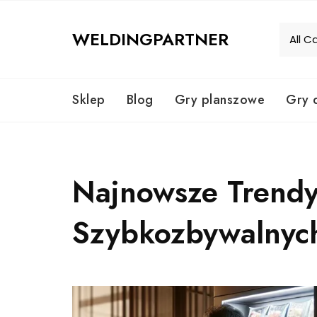
Skip
to
WELDINGPARTNER
content
Sklep
Blog
Gry planszowe
Gry 
Najnowsze Trend
Szybkozbywalnyc