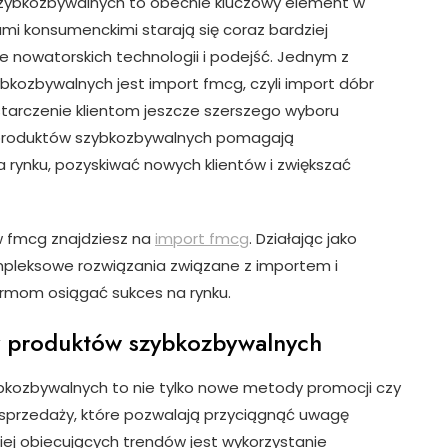
szybkozbywalnych to obecnie kluczowy element w
mi konsumenckimi starają się coraz bardziej
 nowatorskich technologii i podejść. Jednym z
kozbywalnych jest import fmcg, czyli import dóbr
starczenie klientom jeszcze szerszego wyboru
 produktów szybkozbywalnych pomagają
 rynku, pozyskiwać nowych klientów i zwiększać
w fmcg znajdziesz na
import fmcg
. Działając jako
mpleksowe rozwiązania związane z importem i
rmom osiągać sukces na rynku.
y produktów szybkozbywalnych
kozbywalnych to nie tylko nowe metody promocji czy
e sprzedaży, które pozwalają przyciągnąć uwagę
ziej obiecujących trendów jest wykorzystanie