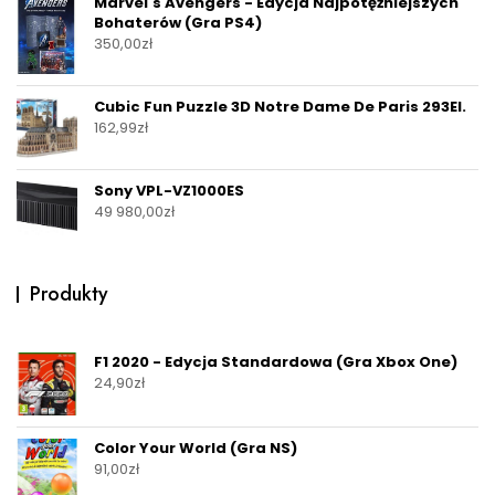
Marvel's Avengers - Edycja Najpotężniejszych
Bohaterów (Gra PS4)
350,00
zł
Cubic Fun Puzzle 3D Notre Dame De Paris 293El.
162,99
zł
Sony VPL-VZ1000ES
49 980,00
zł
Produkty
F1 2020 - Edycja Standardowa (Gra Xbox One)
24,90
zł
Color Your World (Gra NS)
91,00
zł