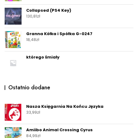
Collapsed (PS4 Key)
130,81
zł
Granna Kółka i Spółka G-0247
18,48
zł
którego śmiały
Ostatnio dodane
Nasza Księgarnia Na Końcu Języka
33,99
zł
Amiibo Animal Crossing Cyrus
84,99
zł