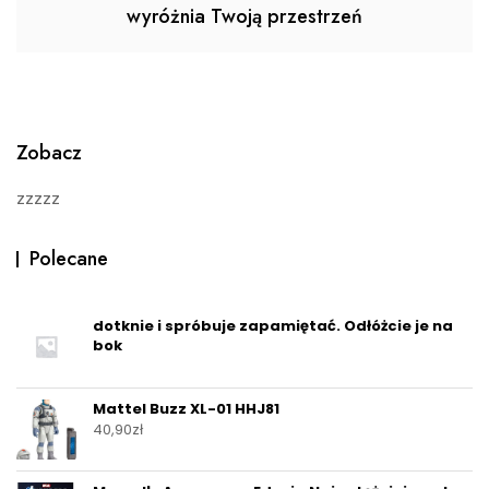
wyróżnia Twoją przestrzeń
Zobacz
zzzzz
Polecane
dotknie i spróbuje zapamiętać. Odłóżcie je na
bok
Mattel Buzz XL-01 HHJ81
40,90
zł