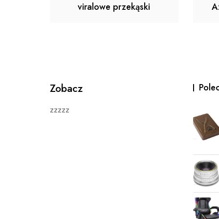
viralowe przekąski
A
Zobacz
Pole
zzzzz