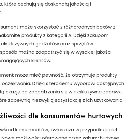
 które cechują się doskonałą jakością i
i.
sument może skorzystać z różnorodnych boxów z
nakomite produkty z kategorii A. Dzięki zakupom
ekskluzywnych gadżetów oraz sprzętów
 sposób można zaopatrzyć się w wysokiej jakości
ymagających klientów.
nsument może mieć pewność, że otrzymuje produkty
ego oczekiwania. Dzięki szerokiemu wyborowi dostępnych
ą okazję do zaopatrzenia się w ekskluzywne zabawki
re zapewnią niezwykłą satysfakcję z ich użytkowania.
ożliwości dla konsumentów hurtowych
ze wśród konsumentów, zwłaszcza w przypadku palet
kę. Nowe możliwości oferowane przez zakupy hurtowe