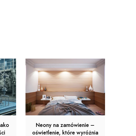
jako
Neony na zamówienie –
ci
oświetlenie, które wyróżnia