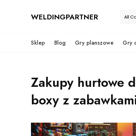
Skip
to
WELDINGPARTNER
content
Sklep
Blog
Gry planszowe
Gry 
Zakupy hurtowe dl
boxy z zabawkami 