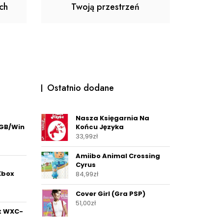
ch
Twoją przestrzeń
Ostatnio dodane
Nasza Księgarnia Na
8GB/Win
Końcu Języka
33,99
zł
Amiibo Animal Crossing
Cyrus
(Xbox
84,99
zł
Cover Girl (Gra PSP)
51,00
zł
t WXC-