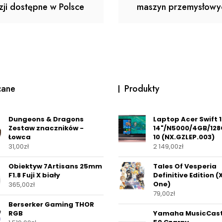
zji dostępne w Polsce
maszyn przemysłowy
cane
Produkty
Dungeons & Dragons
Laptop Acer Swift 1
Zestaw znaczników -
14"/N5000/4GB/12
Łowca
10 (NX.GZLEP.003)
31,00
zł
2 149,00
zł
Obiektyw 7Artisans 25mm
Tales Of Vesperia
F1.8 Fuji X biały
Definitive Edition 
One)
365,00
zł
79,00
zł
Berserker Gaming THOR
RGB
Yamaha MusicCas