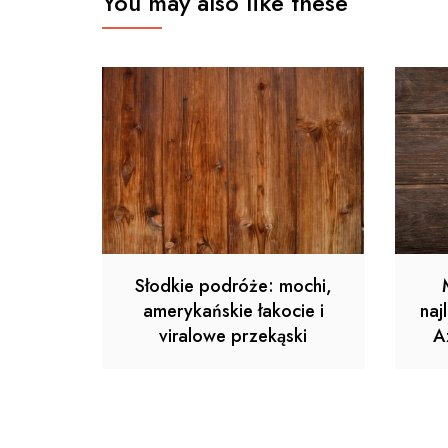
You may also like these
Słodkie podróże: mochi,
amerykańskie łakocie i
naj
viralowe przekąski
A