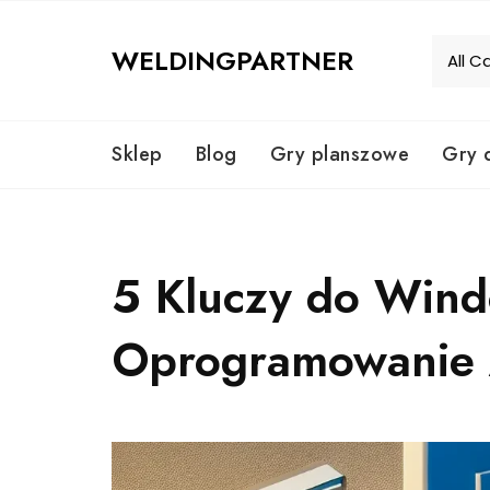
Skip
to
WELDINGPARTNER
content
Sklep
Blog
Gry planszowe
Gry 
5 Kluczy do Windo
Oprogramowanie 