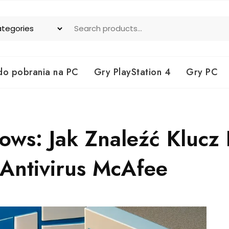
do pobrania na PC
Gry PlayStation 4
Gry PC
ws: Jak Znaleźć Klucz 
Antivirus McAfee