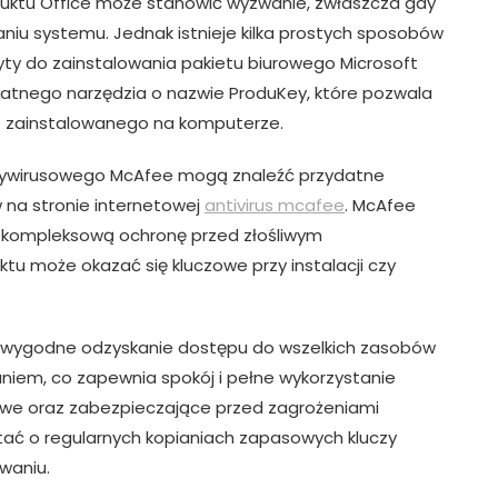
uktu Office może stanowić wyzwanie, zwłaszcza gdy
niu systemu. Jednak istnieje kilka prostych sposobów
żyty do zainstalowania pakietu biurowego Microsoft
płatnego narzędzia o nazwie ProduKey, które pozwala
ce zainstalowanego na komputerze.
ywirusowego McAfee mogą znaleźć przydatne
w na stronie internetowej
antivirus mcafee
. McAfee
e kompleksową ochronę przed złośliwym
tu może okazać się kluczowe przy instalacji czy
st wygodne odzyskanie dostępu do wszelkich zasobów
em, co zapewnia spokój i pełne wykorzystanie
owe oraz zabezpieczające przed zagrożeniami
tać o regularnych kopianiach zapasowych kluczy
waniu.