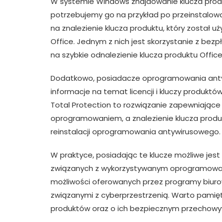
W systemie Windows znajdowanie klucza prod
potrzebujemy go na przykład po przeinstalowa
na znalezienie klucza produktu, który został u
Office. Jednym z nich jest skorzystanie z bez
na szybkie odnalezienie klucza produktu Offi
Dodatkowo, posiadacze oprogramowania ant
informacje na temat licencji i kluczy produktó
Total Protection to rozwiązanie zapewniając
oprogramowaniem, a znalezienie klucza produk
reinstalacji oprogramowania antywirusowego.
W praktyce, posiadając te klucze możliwe je
związanych z wykorzystywanym oprogramowani
możliwości oferowanych przez programy biur
związanymi z cyberprzestrzenią. Warto pamię
produktów oraz o ich bezpiecznym przechowy