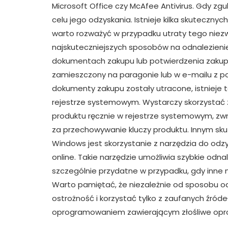
Microsoft Office czy McAfee Antivirus. Gdy zg
celu jego odzyskania. Istnieje kilka skuteczny
warto rozważyć w przypadku utraty tego niez
najskuteczniejszych sposobów na odnalezieni
dokumentach zakupu lub potwierdzenia zakupu
zamieszczony na paragonie lub w e-mailu z pot
dokumenty zakupu zostały utracone, istnieje 
rejestrze systemowym. Wystarczy skorzystać 
produktu ręcznie w rejestrze systemowym, z
za przechowywanie kluczy produktu. Innym s
Windows jest skorzystanie z narzędzia do odzy
online. Takie narzędzie umożliwia szybkie odna
szczególnie przydatne w przypadku, gdy inne
Warto pamiętać, że niezależnie od sposobu o
ostrożność i korzystać tylko z zaufanych źróde
oprogramowaniem zawierającym złośliwe op