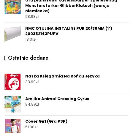
Gra planszowa Ravensburger Spieleverlag
Monsterstarker GlibberKlatsch (wersja
niemiecka)
98,63
zł
NMC OTULINA INSTALINE PUR 20/36MM (1")
200352143PUPV
13,31
zł
Ostatnio dodane
Nasza Księgarnia Na Końcu Języka
33,99
zł
Amiibo Animal Crossing Cyrus
84,99
zł
Cover Girl (Gra PSP)
51,00
zł