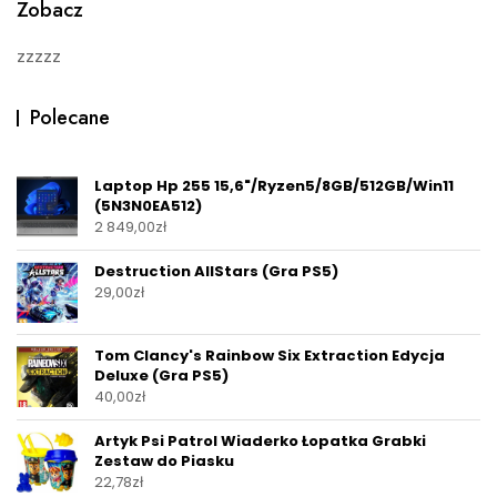
Zobacz
f
5
zzzzz
Polecane
Laptop Hp 255 15,6"/Ryzen5/8GB/512GB/Win11
(5N3N0EA512)
2 849,00
zł
Destruction AllStars (Gra PS5)
29,00
zł
Tom Clancy's Rainbow Six Extraction Edycja
Deluxe (Gra PS5)
40,00
zł
Artyk Psi Patrol Wiaderko Łopatka Grabki
Zestaw do Piasku
22,78
zł