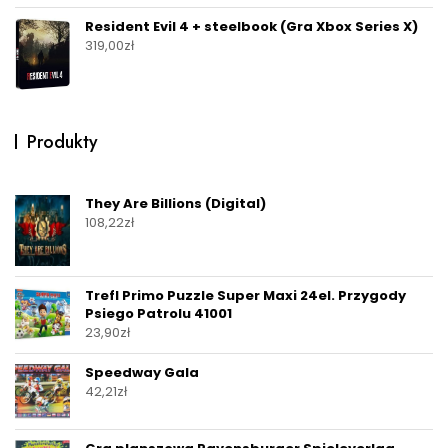
Resident Evil 4 + steelbook (Gra Xbox Series X)
319,00
zł
Produkty
They Are Billions (Digital)
108,22
zł
Trefl Primo Puzzle Super Maxi 24el. Przygody
Psiego Patrolu 41001
23,90
zł
Speedway Gala
42,21
zł