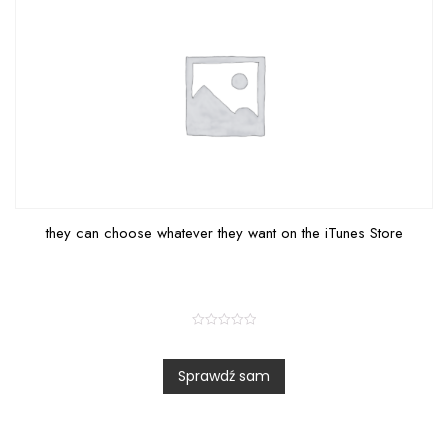
they can choose whatever they want on the iTunes Store
R
a
t
Sprawdź sam
e
d
0
o
u
t
o