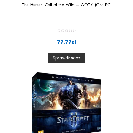
The Hunter: Call of the Wild – GOTY (Gra PC)
R
a
77,77
zł
t
e
d
0
Sprawdź sam
o
u
t
o
f
5