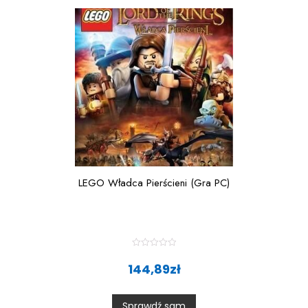
f
5
LEGO Władca Pierścieni (Gra PC)
R
a
144,89
zł
t
e
d
0
Sprawdź sam
o