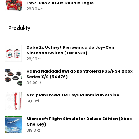
E357-003 2.4GHz Double Eagle
263,04
zł
Produkty
Dobe 2x Uchwyt Kierownica do Joy-Con
Nintendo Switch (TNS852B)
26,99
zł
Hama Nakładki 8w1 do kontrolera PS5/PS4 Xbox
Series X/S (54476)
34,90
zł
Gra planszowa TM Toys Rummikub Alpine
61,00
zł
Microsoft Flight Simulator Deluxe Edition (Xbox
One Key)
319,37
zł