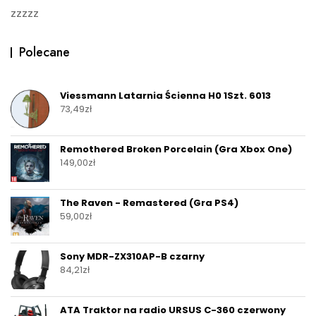
zzzzz
Polecane
Viessmann Latarnia Ścienna H0 1Szt. 6013
73,49
zł
Remothered Broken Porcelain (Gra Xbox One)
149,00
zł
The Raven - Remastered (Gra PS4)
59,00
zł
Sony MDR-ZX310AP-B czarny
84,21
zł
ATA Traktor na radio URSUS C-360 czerwony