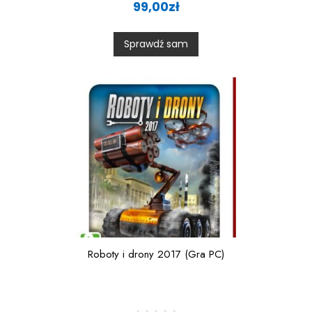
a
99,00
zł
t
e
d
0
Sprawdź sam
o
u
t
o
f
5
Roboty i drony 2017 (Gra PC)