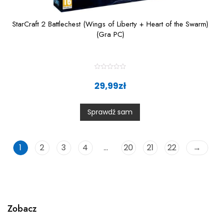
StarCraft 2 Battlechest (Wings of Liberty + Heart of the Swarm)
(Gra PC)
R
a
29,99
zł
t
e
d
0
Sprawdź sam
o
u
t
o
f
5
1
2
3
4
…
20
21
22
→
Zobacz