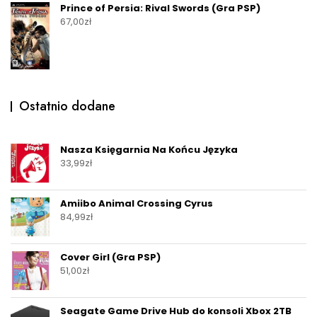
Prince of Persia: Rival Swords (Gra PSP)
67,00
zł
Ostatnio dodane
Nasza Księgarnia Na Końcu Języka
33,99
zł
Amiibo Animal Crossing Cyrus
84,99
zł
Cover Girl (Gra PSP)
51,00
zł
Seagate Game Drive Hub do konsoli Xbox 2TB