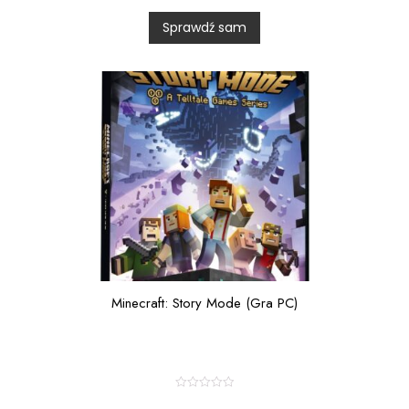
d
0
Sprawdź sam
o
u
t
o
f
5
Minecraft: Story Mode (Gra PC)
R