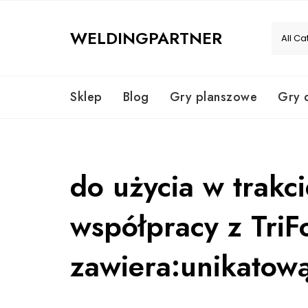
Skip
to
WELDINGPARTNER
content
Sklep
Blog
Gry planszowe
Gry 
do użycia w trakc
współpracy z TriF
zawiera:unikatow