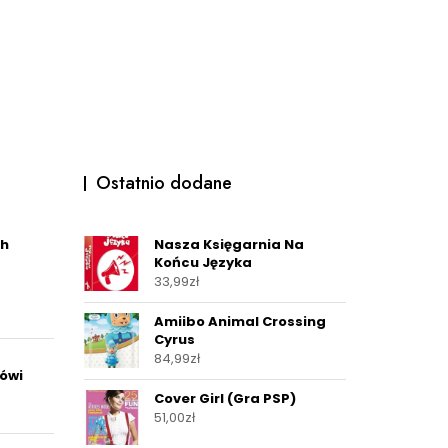
Ostatnio dodane
bh
Nasza Księgarnia Na
Końcu Języka
33,99
zł
Amiibo Animal Crossing
Cyrus
84,99
zł
ówi
Cover Girl (Gra PSP)
51,00
zł