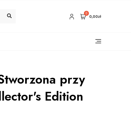
0
0,00zł
).Stworzona przy
ector's Edition