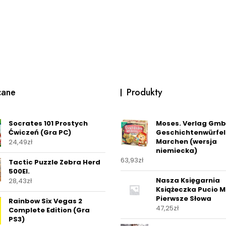
cane
Produkty
Socrates 101 Prostych
Moses. Verlag Gm
Ćwiczeń (Gra PC)
Geschichtenwürfel
Marchen (wersja
24,49
zł
niemiecka)
63,93
zł
Tactic Puzzle Zebra Herd
500El.
Nasza Księgarnia
28,43
zł
Książeczka Pucio M
Pierwsze Słowa
Rainbow Six Vegas 2
47,25
zł
Complete Edition (Gra
PS3)