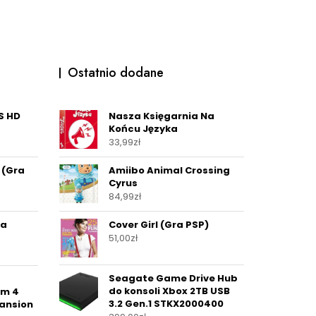
Ostatnio dodane
S HD
Nasza Księgarnia Na
Końcu Języka
33,99
zł
 (Gra
Amiibo Animal Crossing
Cyrus
84,99
zł
na
Cover Girl (Gra PSP)
51,00
zł
Seagate Game Drive Hub
do konsoli Xbox 2TB USB
rm 4
3.2 Gen.1 STKX2000400
pansion