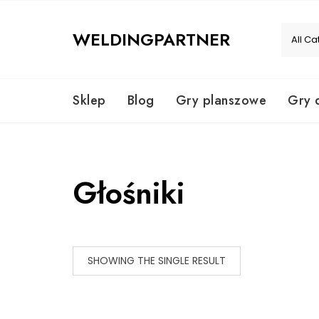
Skip
to
WELDINGPARTNER
content
Sklep
Blog
Gry planszowe
Gry 
Głośniki
SHOWING THE SINGLE RESULT