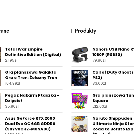
cane
Produkty
Total War Empire
Nanors USB Nano R
Definitive Edition (Digital)
1080P (RS680)
21,95
zł
79,86
zł
Gra planszowa Galakta
Call of Duty Ghosts
Gra o Tron: Żelazny Tron
PS3)
104,99
zł
33,00
zł
Pegaz Nakarm Ptaszka -
Gra planszowa Tu
Dzięcioł
Square
35,90
zł
212,00
zł
Asus GeForce RTX 2060
Naruto Shippuden
Dual Evo OC 6GB GDDR6
Ultimate Ninja Sto
(90YV0CH2-M0NA00)
Road to Boruto Ex