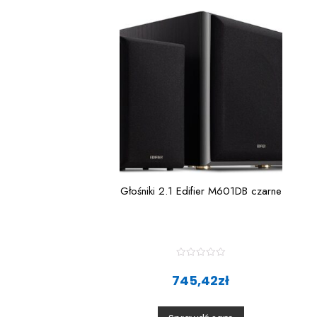
Głośniki 2.1 Edifier M601DB czarne
R
a
745,42
zł
t
e
d
0
o