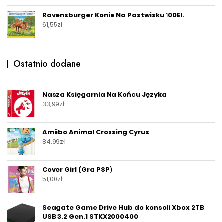
Ravensburger Konie Na Pastwisku 100El.
61,55
zł
Ostatnio dodane
Nasza Księgarnia Na Końcu Języka
33,99
zł
Amiibo Animal Crossing Cyrus
84,99
zł
Cover Girl (Gra PSP)
51,00
zł
Seagate Game Drive Hub do konsoli Xbox 2TB
USB 3.2 Gen.1 STKX2000400