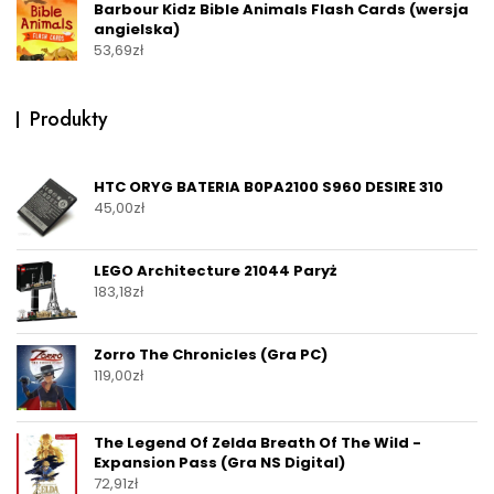
Barbour Kidz Bible Animals Flash Cards (wersja
angielska)
53,69
zł
Produkty
HTC ORYG BATERIA B0PA2100 S960 DESIRE 310
45,00
zł
LEGO Architecture 21044 Paryż
183,18
zł
Zorro The Chronicles (Gra PC)
119,00
zł
The Legend Of Zelda Breath Of The Wild -
Expansion Pass (Gra NS Digital)
72,91
zł