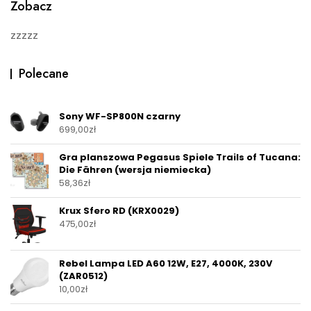
Zobacz
f
5
zzzzz
Polecane
Sony WF-SP800N czarny
699,00
zł
Gra planszowa Pegasus Spiele Trails of Tucana:
Die Fähren (wersja niemiecka)
58,36
zł
Krux Sfero RD (KRX0029)
475,00
zł
Rebel Lampa LED A60 12W, E27, 4000K, 230V
(ZAR0512)
10,00
zł