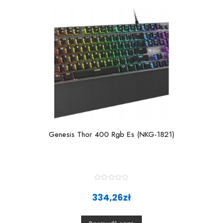
Genesis Thor 400 Rgb Es (NKG-1821)
R
a
334,26
zł
t
e
d
0
o