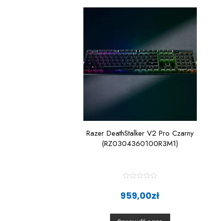
Razer DeathStalker V2 Pro Czarny
(RZ0304360100R3M1)
R
a
959,00
zł
t
e
d
0
o