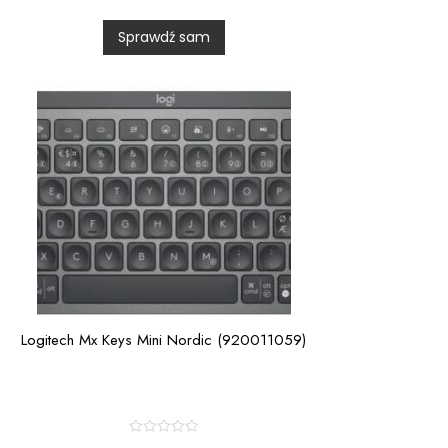
d
0
Sprawdź sam
o
u
t
o
f
5
Logitech Mx Keys Mini Nordic (920011059)
R