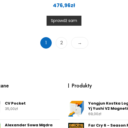
a
476,96
zł
t
e
d
0
Sprawdź sam
o
u
t
o
f
5
1
2
→
cane
Produkty
CV Pocket
Yongjun Kostka Lo
Yj Yushi V2 Magnet
35,00
zł
69,00
zł
Alexander Sowa Mądra
Far Cry 6 - Season