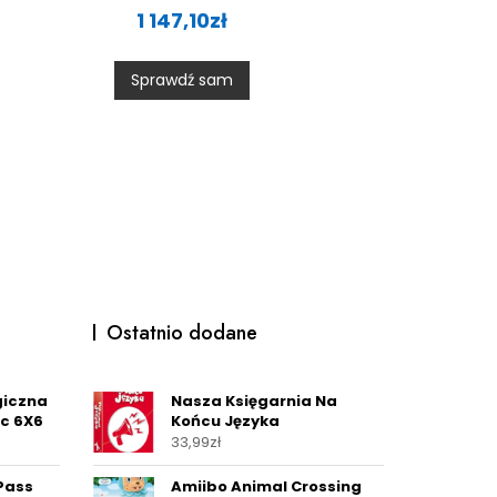
a
1 147,10
zł
t
e
d
0
Sprawdź sam
o
u
t
o
f
5
Ostatnio dodane
giczna
Nasza Księgarnia Na
ic 6X6
Końcu Języka
33,99
zł
 Pass
Amiibo Animal Crossing