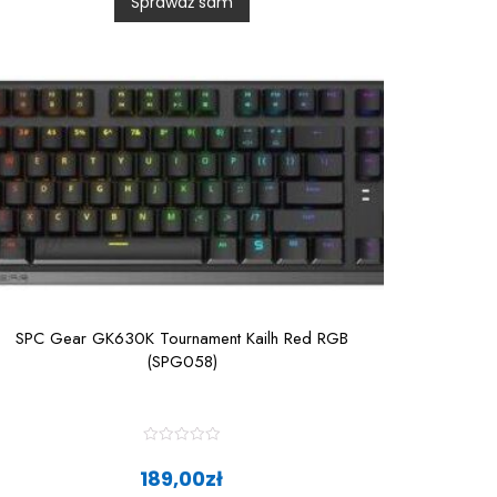
Sprawdź sam
u
t
o
f
5
SPC Gear GK630K Tournament Kailh Red RGB
(SPG058)
R
a
189,00
zł
t
e