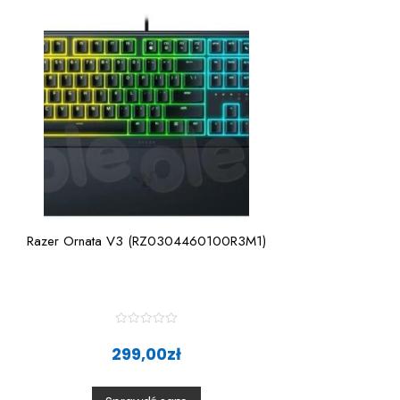
Razer Ornata V3 (RZ0304460100R3M1)
R
a
299,00
zł
t
e
d
0
o