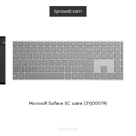
d
0
Sprawdź sam
o
u
t
o
f
5
Microsoft Surface SC szara (3YJ00019)
R