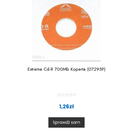
Extreme Cd-R 700Mb Koperta (07295P)
R
a
1,26
zł
t
e
d
0
Sprawdź sam
o
u
t
o