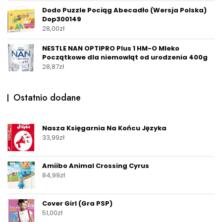
Dodo Puzzle Pociąg Abecadło (Wersja Polska)
Dop300149
28,00
zł
NESTLE NAN OPTIPRO Plus 1 HM-O Mleko
Początkowe dla niemowląt od urodzenia 400g
28,87
zł
Ostatnio dodane
Nasza Księgarnia Na Końcu Języka
33,99
zł
Amiibo Animal Crossing Cyrus
84,99
zł
Cover Girl (Gra PSP)
51,00
zł