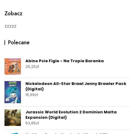
f
5
Zobacz
zzzzz
Polecane
Abino Psie Figle - Na Tropie Baranka
25,25
zł
Nickelodeon All-Star Brawl Jenny Brawler Pack
(Digital)
16,99
zł
Jurassic World Evolution 2 Dominion Malta
Expansion (Digital)
63,85
zł