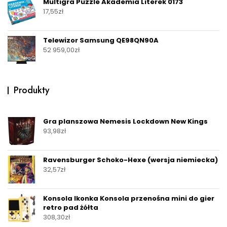
Multigra Puzzle Akademia Literek 0173
17,55
zł
Telewizor Samsung QE98QN90A
52 959,00
zł
Produkty
Gra planszowa Nemesis Lockdown New Kings
93,98
zł
Ravensburger Schoko-Hexe (wersja niemiecka)
32,57
zł
Konsola Ikonka Konsola przenośna mini do gier
retro pad żółta
308,30
zł