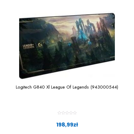
Logitech G840 Xl League Of Legends (943000544)
R
a
198,99
zł
t
e
d