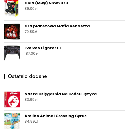
Gold (lewy) NSW297U
89,00
zł
Gra planszowa Mafia Vendetta
79,80
zł
Evolveo Fighter F1
187,00
zł
Ostatnio dodane
Nasza Księgarnia Na Końcu Języka
33,99
zł
Amiibo Animal Crossing Cyrus
84,99
zł