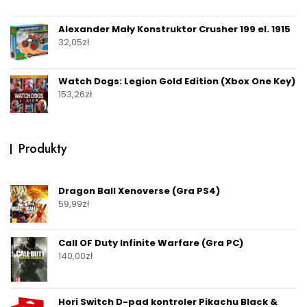
Alexander Mały Konstruktor Crusher 199 el. 1915
32,05
zł
Watch Dogs: Legion Gold Edition (Xbox One Key)
153,26
zł
Produkty
Dragon Ball Xenoverse (Gra PS4)
59,99
zł
Call OF Duty Infinite Warfare (Gra PC)
140,00
zł
Hori Switch D-pad kontroler Pikachu Black &