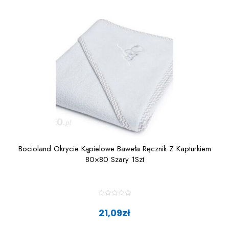
Bocioland Okrycie Kąpielowe Baweła Ręcznik Z Kapturkiem
80×80 Szary 1Szt
R
a
21,09
zł
t
e
d