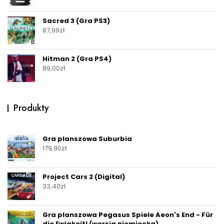
Sacred 3 (Gra PS3)
87,99
zł
Hitman 2 (Gra PS4)
89,00
zł
Produkty
Gra planszowa Suburbia
179,90
zł
Project Cars 2 (Digital)
33,40
zł
Gra planszowa Pegasus Spiele Aeon's End - Für
die Ewigkeit! (wersja niemiecka)