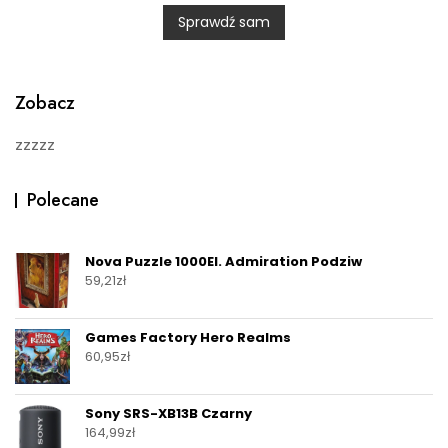
0
Sprawdź sam
o
u
t
o
f
5
Zobacz
zzzzz
Polecane
Nova Puzzle 1000El. Admiration Podziw
59,21
zł
Games Factory Hero Realms
60,95
zł
Sony SRS-XB13B Czarny
164,99
zł