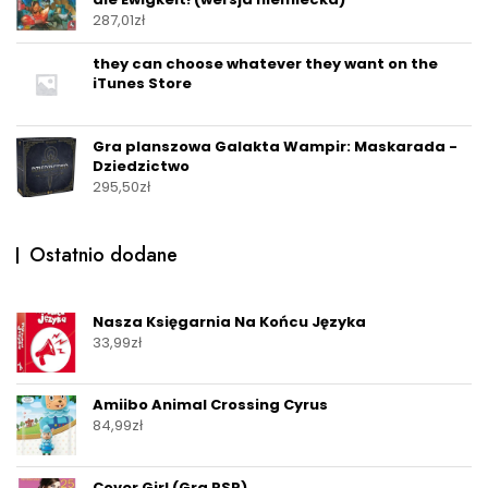
287,01
zł
they can choose whatever they want on the
iTunes Store
Gra planszowa Galakta Wampir: Maskarada -
Dziedzictwo
295,50
zł
Ostatnio dodane
Nasza Księgarnia Na Końcu Języka
33,99
zł
Amiibo Animal Crossing Cyrus
84,99
zł
Cover Girl (Gra PSP)