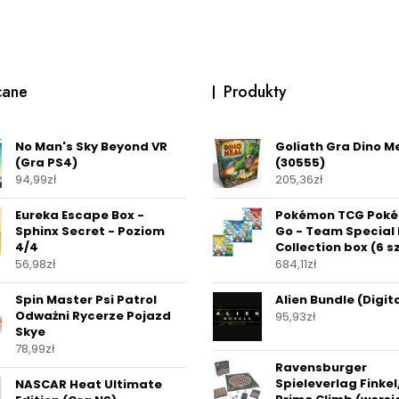
cane
Produkty
No Man's Sky Beyond VR
Goliath Gra Dino M
(Gra PS4)
(30555)
94,99
zł
205,36
zł
Eureka Escape Box -
Pokémon TCG Pok
Sphinx Secret - Poziom
Go - Team Special 
4/4
Collection box (6 sz
56,98
zł
684,11
zł
Spin Master Psi Patrol
Alien Bundle (Digit
Odważni Rycerze Pojazd
95,93
zł
Skye
78,99
zł
Ravensburger
Spieleverlag Finkel
NASCAR Heat Ultimate