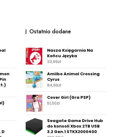
Ostatnio dodane
eal
Nasza Księgarnia Na
Końcu Języka
33,99
zł
émon
Amiibo Animal Crossing
Pin
Cyrus
t.)
84,99
zł
Cover Girl (Gra PSP)
al)
51,00
zł
Seagate Game Drive Hub
do konsoli Xbox 2TB USB
, D
3.2 Gen.1 STKX2000400