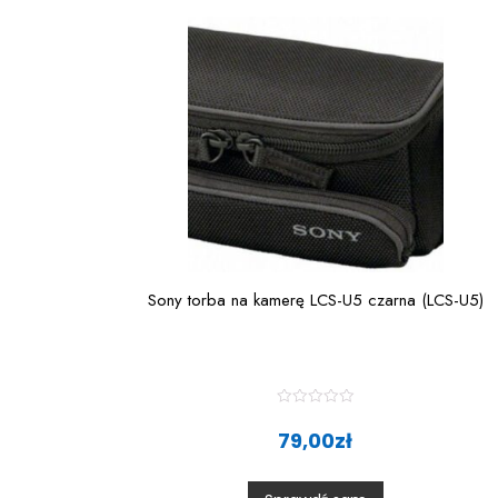
Sony torba na kamerę LCS-U5 czarna (LCS-U5)
R
a
79,00
zł
t
e
d
0
o