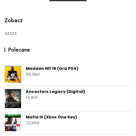
0
o
u
t
o
Zobacz
f
5
zzzzz
Polecane
Madden Nfl 19 (Gra PS4)
99,38
zł
Ancestors Legacy (Digital)
14,31
zł
Mafia III (Xbox One Key)
72,66
zł