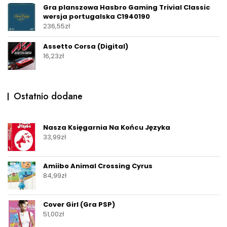
Gra planszowa Hasbro Gaming Trivial Classic
wersja portugalska C1940190
236,55
zł
Assetto Corsa (Digital)
16,23
zł
Ostatnio dodane
Nasza Księgarnia Na Końcu Języka
33,99
zł
Amiibo Animal Crossing Cyrus
84,99
zł
Cover Girl (Gra PSP)
51,00
zł