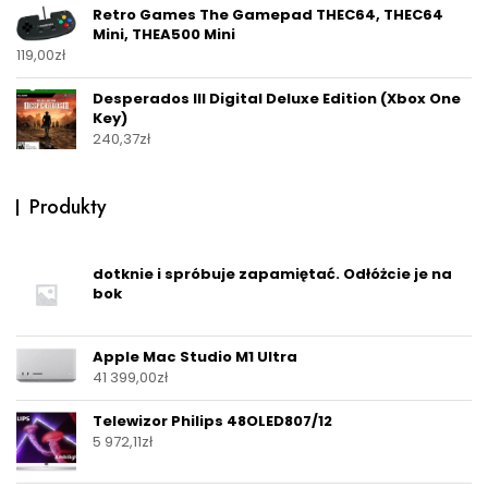
Retro Games The Gamepad THEC64, THEC64
Mini, THEA500 Mini
119,00
zł
Desperados III Digital Deluxe Edition (Xbox One
Key)
240,37
zł
Produkty
dotknie i spróbuje zapamiętać. Odłóżcie je na
bok
Apple Mac Studio M1 Ultra
41 399,00
zł
Telewizor Philips 48OLED807/12
5 972,11
zł