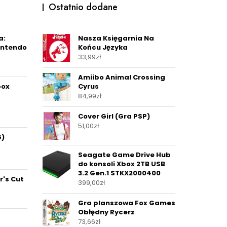
Ostatnio dodane
a:
Nasza Księgarnia Na
intendo
Końcu Języka
33,99
zł
Amiibo Animal Crossing
box
Cyrus
84,99
zł
Cover Girl (Gra PSP)
51,00
zł
5)
Seagate Game Drive Hub
do konsoli Xbox 2TB USB
3.2 Gen.1 STKX2000400
r's Cut
399,00
zł
Gra planszowa Fox Games
Obłędny Rycerz
73,66
zł