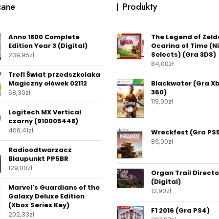
cane
Produkty
Anno 1800 Complete
The Legend of Zeld
Edition Year 3 (Digital)
Ocarina of Time (N
Selects) (Gra 3DS)
239,95
zł
84,00
zł
Trefl Świat przedszkolaka
Magiczny ołówek 02112
Blackwater (Gra X
360)
58,30
zł
119,00
zł
Logitech MX Vertical
czarny (910005448)
406,41
zł
Wreckfest (Gra PS
89,00
zł
Radioodtwarzacz
Blaupunkt PP5BR
129,00
zł
Organ Trail Directo
(Digital)
Marvel's Guardians of the
12,90
zł
Galaxy Deluxe Edition
(Xbox Series Key)
F1 2016 (Gra PS4)
202,33
zł