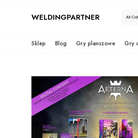
Skip
to
WELDINGPARTNER
content
Sklep
Blog
Gry planszowe
Gry 