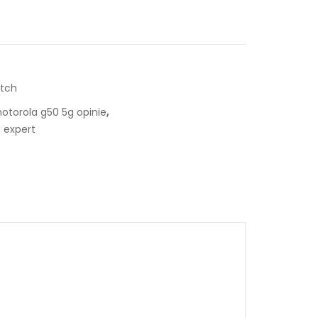
itch
,
otorola g50 5g opinie
 expert