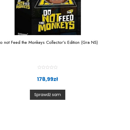
o not Feed the Monkeys Collector’s Edition (Gra NS)
R
a
178,99
zł
t
e
d
0
Sprawdź sam
o
u
t
o
f
5