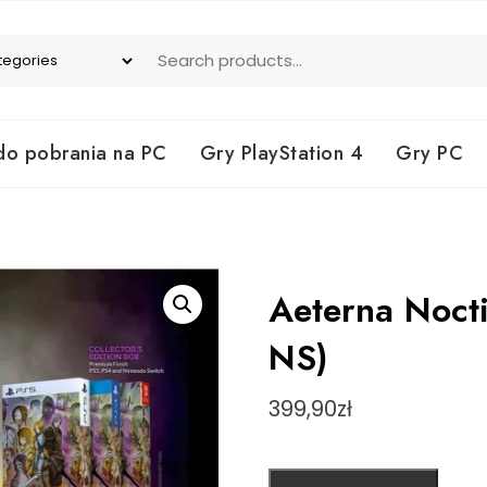
do pobrania na PC
Gry PlayStation 4
Gry PC
Aeterna Nocti
NS)
399,90
zł