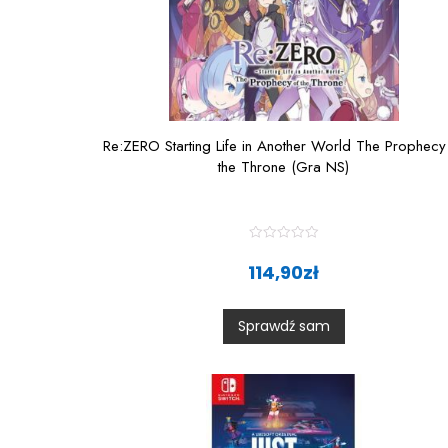
Re:ZERO Starting Life in Another World The Prophecy
the Throne (Gra NS)
R
a
114,90
zł
t
e
d
0
Sprawdź sam
o
u
t
o
f
5