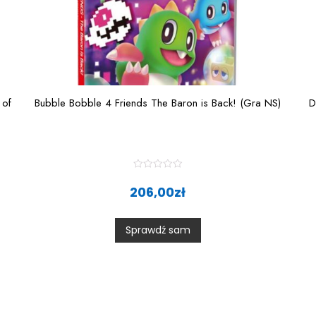
 of
Bubble Bobble 4 Friends The Baron is Back! (Gra NS)
D
R
a
206,00
zł
t
e
d
0
Sprawdź sam
o
u
t
o
f
5