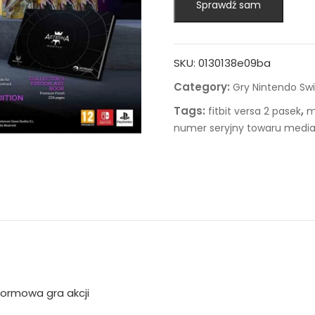
Sprawdź sam
SKU:
0130138e09ba
Category:
Gry Nintendo Sw
Tags:
,
fitbit versa 2 pasek
m
numer seryjny towaru media
tformowa gra akcji