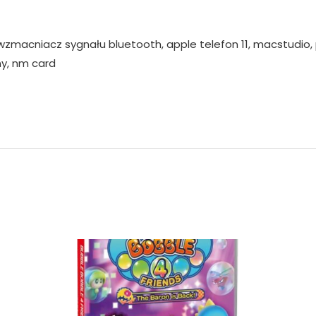
, wzmacniacz sygnału bluetooth, apple telefon 11, macstudi
ny, nm card