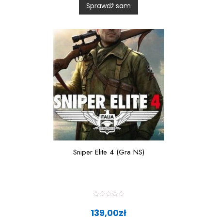
Sprawdź sam
o
u
t
o
f
5
Sniper Elite 4 (Gra NS)
R
a
139,00
zł
t