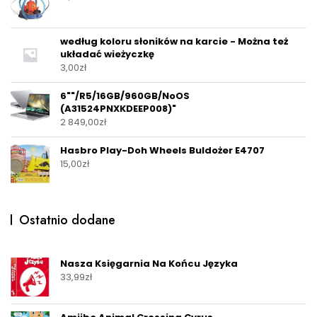
według koloru słoników na karcie - Można też
układać wieżyczkę
3,00
zł
6""/R5/16GB/960GB/NoOS
(A31524PNXKDEEP008)"
2 849,00
zł
Hasbro Play-Doh Wheels Buldożer E4707
15,00
zł
Ostatnio dodane
Nasza Księgarnia Na Końcu Języka
33,99
zł