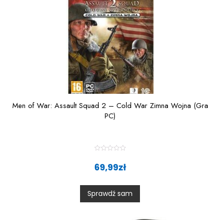
Men of War: Assault Squad 2 – Cold War Zimna Wojna (Gra
PC)
R
a
69,99
zł
t
e
d
0
Sprawdź sam
o
u
t
o
f