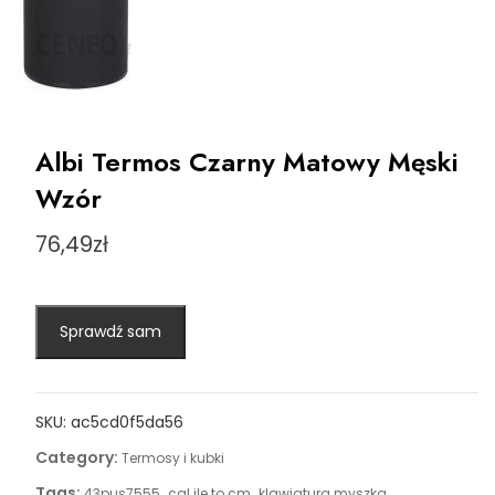
Albi Termos Czarny Matowy Męski
Wzór
76,49
zł
Sprawdź sam
SKU:
ac5cd0f5da56
Category:
Termosy i kubki
Tags:
,
,
,
43pus7555
cal ile to cm
klawiatura myszka