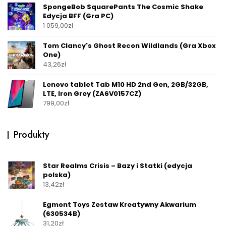
SpongeBob SquarePants The Cosmic Shake
Edycja BFF (Gra PC)
1 059,00
zł
Tom Clancy's Ghost Recon Wildlands (Gra Xbox
One)
43,26
zł
Lenovo tablet Tab M10 HD 2nd Gen, 2GB/32GB,
LTE, Iron Grey (ZA6V0157CZ)
799,00
zł
Produkty
Star Realms Crisis – Bazy i Statki (edycja
polska)
13,42
zł
Egmont Toys Zestaw Kreatywny Akwarium
(630534B)
31,20
zł