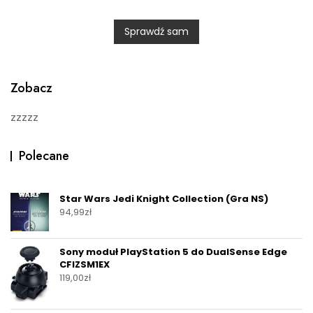
e
d
0
Sprawdź sam
o
u
t
o
f
5
Zobacz
zzzzz
Polecane
Star Wars Jedi Knight Collection (Gra NS)
94,99
zł
Sony moduł PlayStation 5 do DualSense Edge
CFIZSM1EX
119,00
zł