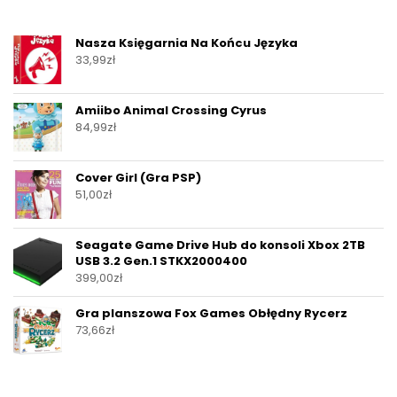
Nasza Księgarnia Na Końcu Języka
33,99
zł
Amiibo Animal Crossing Cyrus
84,99
zł
Cover Girl (Gra PSP)
51,00
zł
Seagate Game Drive Hub do konsoli Xbox 2TB
USB 3.2 Gen.1 STKX2000400
399,00
zł
Gra planszowa Fox Games Obłędny Rycerz
73,66
zł