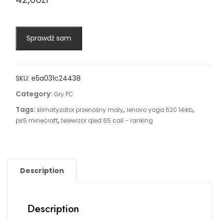
Sprawdź sam
SKU:
e5a031c24438
Category:
Gry PC
Tags:
,
,
klimatyzator przenośny maly
lenovo yoga 520 14ikb
,
ps5 minecraft
telewizor qled 65 cali - ranking
Description
Description