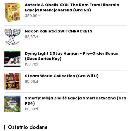
Asterix & Obelix XXXL The Ram From Hibernia
Edycja Kolekcjonerska (Gra NS)
389,90
zł
Nacon Rakietki SWITCHRACKETS
83,87
zł
Dying Light 2 Stay Human - Pre-Order Bonus
(Xbox Series Key)
153,71
zł
Steam World Collection (Gra Wii U)
85,06
zł
Smerfy: Misja Złoliść Edycja Smerfastyczna (Gra
PS4)
110,00
zł
Ostatnio dodane