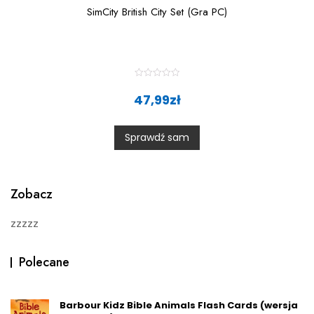
SimCity British City Set (Gra PC)
R
a
47,99
zł
t
e
d
0
Sprawdź sam
o
u
t
o
f
5
Zobacz
zzzzz
Polecane
Barbour Kidz Bible Animals Flash Cards (wersja