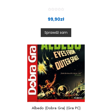
R
a
99,90
zł
t
e
d
0
Sprawdź sam
o
u
t
o
f
5
Albedo (Dobra Gra) (Gra PC)