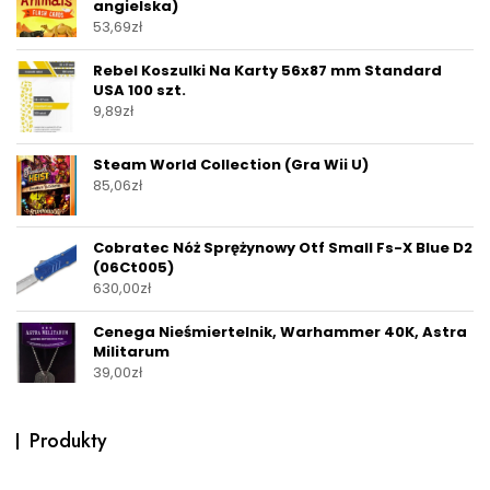
angielska)
53,69
zł
Rebel Koszulki Na Karty 56x87 mm Standard
USA 100 szt.
9,89
zł
Steam World Collection (Gra Wii U)
85,06
zł
Cobratec Nóż Sprężynowy Otf Small Fs-X Blue D2
(06Ct005)
630,00
zł
Cenega Nieśmiertelnik, Warhammer 40K, Astra
Militarum
39,00
zł
Produkty