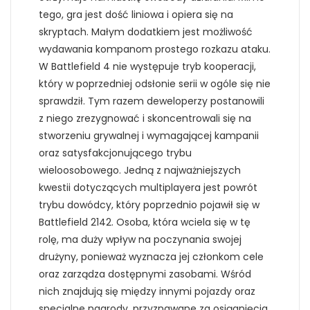
tego, gra jest dość liniowa i opiera się na
skryptach. Małym dodatkiem jest możliwość
wydawania kompanom prostego rozkazu ataku.
W Battlefield 4 nie występuje tryb kooperacji,
który w poprzedniej odsłonie serii w ogóle się nie
sprawdził. Tym razem deweloperzy postanowili
z niego zrezygnować i skoncentrowali się na
stworzeniu grywalnej i wymagającej kampanii
oraz satysfakcjonującego trybu
wieloosobowego. Jedną z najważniejszych
kwestii dotyczących multiplayera jest powrót
trybu dowódcy, który poprzednio pojawił się w
Battlefield 2142. Osoba, która wciela się w tę
rolę, ma duży wpływ na poczynania swojej
drużyny, ponieważ wyznacza jej członkom cele
oraz zarządza dostępnymi zasobami. Wśród
nich znajdują się między innymi pojazdy oraz
specjalne nagrody, przyznawane za osiągnięcia