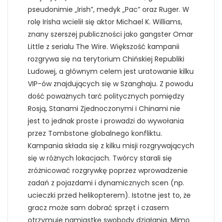
pseudonimie „Irish”, medyk „Pac” oraz Ruger. W
rolę Irisha wcielił się aktor Michael K. Williams,
znany szerszej publiczności jako gangster Omar
Little z serialu The Wire. Większość kampanii
rozgrywa się na terytorium Chińskiej Republiki
Ludowej, a głównym celem jest uratowanie kilku
VIP-ów znajdujących się w Szanghaju. Z powodu
dość poważnych tarć politycznych pomiędzy
Rosją, Stanami Zjednoczonymi i Chinami nie
jest to jednak proste i prowadzi do wywołania
przez Tombstone globalnego konfliktu.
Kampania składa się z kilku misji rozgrywających
się w różnych lokacjach. Twórcy starali się
zróżnicować rozgrywkę poprzez wprowadzenie
zadań z pojazdami i dynamicznych scen (np.
ucieczki przed helikopterem). Istotne jest to, że
gracz może sam dobrać sprzęt i czasem
otrzymuje namiastkę swobody działania. Mimo