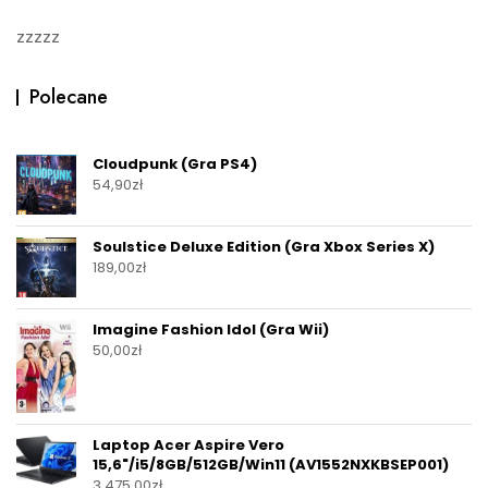
zzzzz
Polecane
Cloudpunk (Gra PS4)
54,90
zł
Soulstice Deluxe Edition (Gra Xbox Series X)
189,00
zł
Imagine Fashion Idol (Gra Wii)
50,00
zł
Laptop Acer Aspire Vero
15,6"/i5/8GB/512GB/Win11 (AV1552NXKBSEP001)
3 475,00
zł