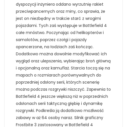
dyspozycji inżyniera oddano wyrzutnię rakiet
przeciwpancernych oraz miny, co sprawia, że
jest on niezbędny w trakcie starć z wrogimi
pojazdami. Tych zaś występuje w Battlefield 4
całe mnóstwo. Poczynając od helikopterów i
samolotów, poprzez czołgi i pojazdy
opancerzone, na łodziach zaś kończąc.
Dodatkowo można dowolnie modyfikować ich
wygląd oraz ulepszenia, wybierając broń główną
i opcjonalną oraz kamuflaż. Starcia toczą się na
mapach o rozmiarach porównywalnych do
poprzedniej odsłony serii, których scenerię
można podczas rozgrywki niszczyć. Zapewnia to
Battlefield 4 jeszcze większą niż w poprzednich
odsłonach serii taktyczną głębię i dynamikę
rozgrywki. Podkreśla ją dodatkowo możliwość
zabawy w aż 64 osoby naraz. Silnik graficzny
Frostbite 3 zastosowany w Battlefield 4