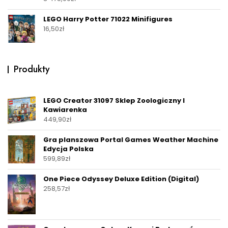
LEGO Harry Potter 71022 Minifigures
16,50
zł
Produkty
LEGO Creator 31097 Sklep Zoologiczny I
Kawiarenka
449,90
zł
Gra planszowa Portal Games Weather Machine
Edycja Polska
599,89
zł
One Piece Odyssey Deluxe Edition (Digital)
258,57
zł