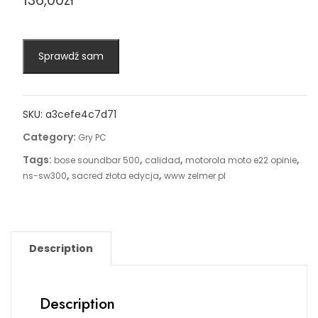
136,00
zł
Sprawdź sam
SKU:
a3cefe4c7d71
Category:
Gry PC
Tags:
,
,
,
bose soundbar 500
calidad
motorola moto e22 opinie
,
,
ns-sw300
sacred złota edycja
www zelmer pl
Description
Description