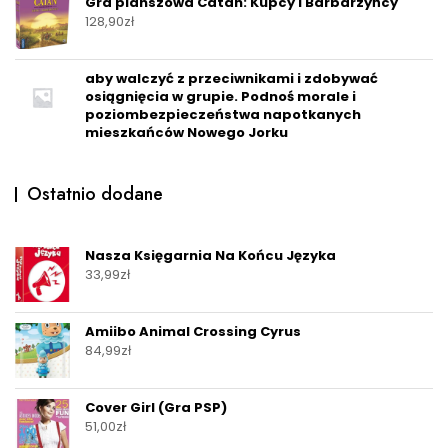
Gra planszowa Catan: Kupcy i Barbarzyńcy
128,90
zł
aby walczyć z przeciwnikami i zdobywać
osiągnięcia w grupie. Podnoś morale i
poziombezpieczeństwa napotkanych
mieszkańców Nowego Jorku
Ostatnio dodane
Nasza Księgarnia Na Końcu Języka
33,99
zł
Amiibo Animal Crossing Cyrus
84,99
zł
Cover Girl (Gra PSP)
51,00
zł