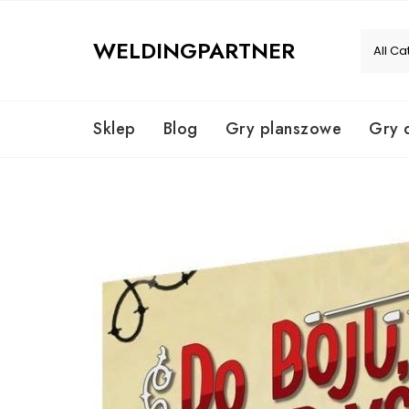
Skip
to
WELDINGPARTNER
content
Sklep
Blog
Gry planszowe
Gry 