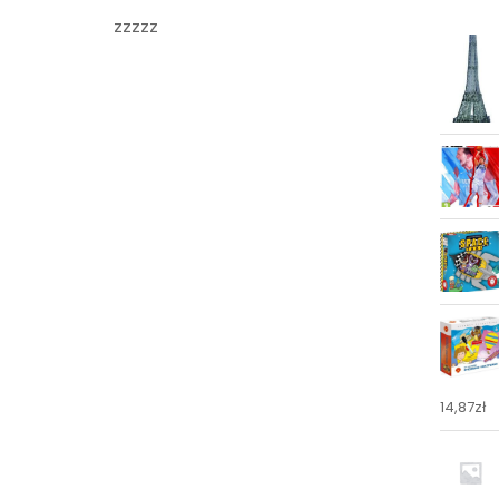
zzzzz
14,87
zł