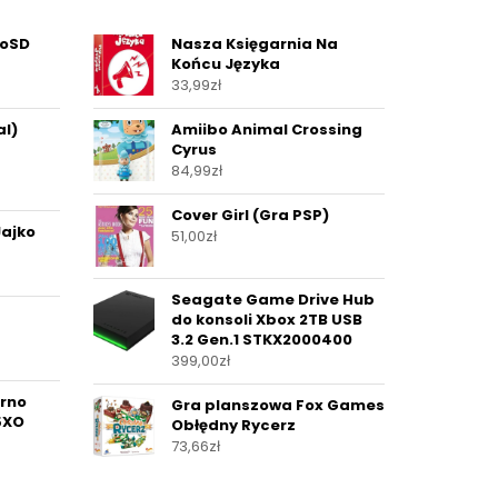
roSD
Nasza Księgarnia Na
Końcu Języka
33,99
zł
al)
Amiibo Animal Crossing
Cyrus
84,99
zł
Cover Girl (Gra PSP)
Jajko
51,00
zł
Seagate Game Drive Hub
do konsoli Xbox 2TB USB
3.2 Gen.1 STKX2000400
399,00
zł
rno
Gra planszowa Fox Games
5XO
Obłędny Rycerz
73,66
zł