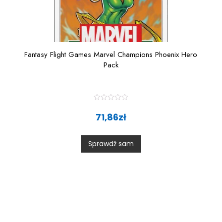
Fantasy Flight Games Marvel Champions Phoenix Hero
Pack
R
a
71,86
zł
t
e
d
0
Sprawdź sam
o
u
t
o
f
5