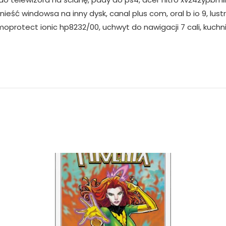
nieść windowsa na inny dysk, canal plus com, oral b io 9, lustr
rmoprotect ionic hp8232/00, uchwyt do nawigacji 7 cali, kuch