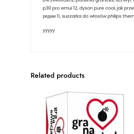
p30 pro emui 12, dyson pure cool, jak prze
редми 11, suszarka do włosów philips the
yyyyy
Related products