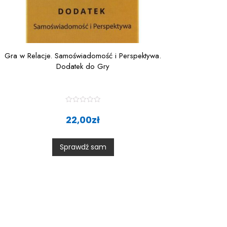
Gra w Relacje. Samoświadomość i Perspektywa.
Dodatek do Gry
R
a
22,00
zł
t
e
d
0
Sprawdź sam
o
u
t
o
f
5