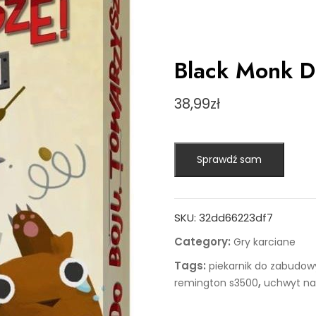
Black Monk D
38,99
zł
Sprawdź sam
SKU:
32dd66223df7
Category:
Gry karciane
Tags:
piekarnik do zabudowy
,
remington s3500
uchwyt na