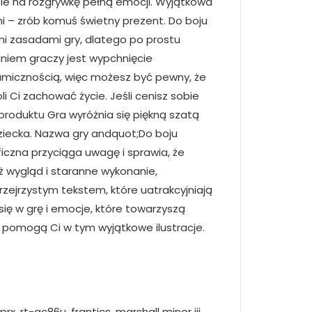
ie na rozgrywkę pełną emocji. Wyjątkowa
i – zrób komuś świetny prezent. Do boju
ymi zasadami gry, dlatego po prostu
daniem graczy jest wypchnięcie
namicznością, więc możesz być pewny, że
 Ci zachować życie. Jeśli cenisz sobie
produktu Gra wyróżnia się piękną szatą
ziecka. Nazwa gry andquot;Do boju
iczna przyciąga uwagę i sprawia, że
ż wygląd i staranne wykonanie,
przejrzystym tekstem, które uatrakcyjniają
ię w grę i emocje, które towarzyszą
e pomogą Ci w tym wyjątkowe ilustracje.
, rt-ac86u, frantics, marshall minor iii,