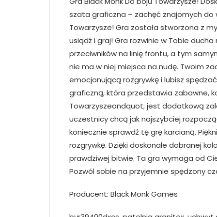
Gra Black Monk Do boju Towarzysze! Dos
szata graficzna – zachęć znajomych do w
Towarzysze! Gra została stworzona z myśl
usiądź i graj! Gra rozwinie w Tobie duch
przeciwników na linię frontu, a tym sam
nie ma w niej miejsca na nudę. Twoim za
emocjonującą rozgrywkę i lubisz spędzać 
graficzną, która przedstawia zabawne, k
Towarzyszeandquot; jest dodatkową zalet
uczestnicy chcą jak najszybciej rozpoczą
koniecznie sprawdź tę grę karcianą. Piękn
rozgrywkę. Dzięki doskonale dobranej ko
prawdziwej bitwie. Ta gra wymaga od Cieb
Pozwól sobie na przyjemnie spędzony cza
Producent: Black Monk Games
bvr39400dxcs, patelnia granitex, uchwyt do