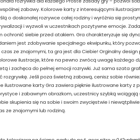
konała rozrywka dla każdego Proste zasady gry – pozwól sob
spólnej zabawy. Kolorowe karty z interesującymi ilustracjam
ą o doskonałej rozrywce całej rodziny i wyróżnia się prost
a rywalizacji i wyzwoli w uczestnikach pozytywne emocje. Za
ym ochronić siebie przed atakiem. Gra charakteryzuje się dy
daniem jest zdobywanie specjalnego ekwipunku, który pozwoli
czas ze znajomymi, ta gra jest dla Ciebie! Orginalny design 
olorowe ilustracje, które na pewno zwrócą uwagę każdego d
ą i zachęca do pełnej emocji rozrywki. Już sama szata graf
ć rozgrywkę. Jeśli poza świetną zabawą, cenisz sobie równie
ie ilustrowane karty Gra zawiera pięknie ilustrowane karty z 
lorystyce i zabawnym obrazkom, uczestnicy szybką wciągają s
ie skupienia się na sobie i swoim zwycięstwie i niewątpliwi
s ze znajomymi lub rodziną.
 telewizora na ścianę, pady do ps4, acer nitro xv242ypbmiiprx