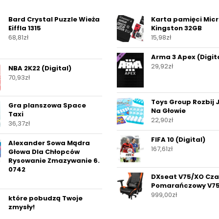
Bard Crystal Puzzle Wieża
Karta pamięci Mic
Eiffla 1315
Kingston 32GB
68,81
zł
15,98
zł
Arma 3 Apex (Digit
29,92
zł
NBA 2K22 (Digital)
70,93
zł
Toys Group Rozbij 
Gra planszowa Space
Na Głowie
Taxi
22,90
zł
36,37
zł
FIFA 10 (Digital)
Alexander Sowa Mądra
167,61
zł
Głowa Dla Chłopców
Rysowanie Zmazywanie 6.
0742
DXseat V75/XO Cza
Pomarańczowy V7
999,00
zł
które pobudzą Twoje
zmysły!