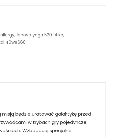
,
,
allergy
lenovo yoga 520 14ikb
kdl 40we660
ją misją będzie uratować galaktykę przed
przywódcami w trybach gry pojedynczej
iwościach. Wzbogacaj specjalne