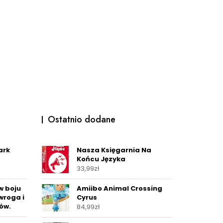
Ostatnio dodane
ark
Nasza Księgarnia Na
Końcu Języka
33,99
zł
w boju
Amiibo Animal Crossing
wroga i
Cyrus
ów.
84,99
zł