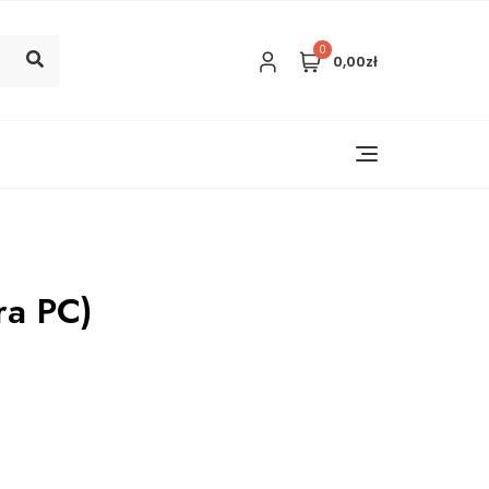
0
0,00zł
ra PC)