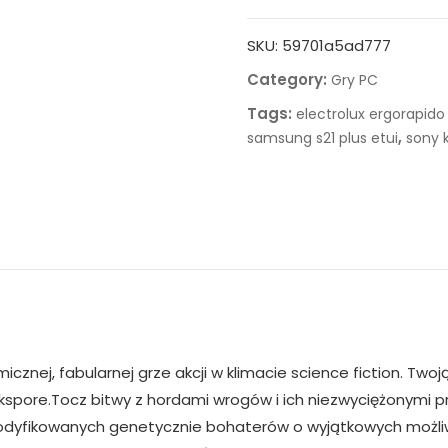
SKU:
59701a5ad777
Category:
Gry PC
Tags:
electrolux ergorapido 
,
samsung s21 plus etui
sony 
icznej, fabularnej grze akcji w klimacie science fiction. Two
kspore.Tocz bitwy z hordami wrogów i ich niezwyciężonymi 
modyfikowanych genetycznie bohaterów o wyjątkowych możl