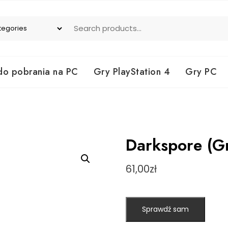
do pobrania na PC
Gry PlayStation 4
Gry PC
Darkspore (G
61,00
zł
Sprawdź sam