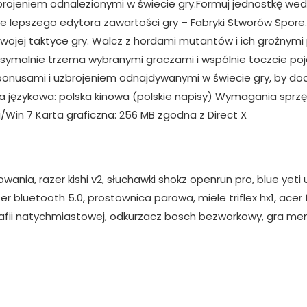
zbrojeniem odnalezionymi w świecie gry.Formuj jednostkę w
ze lepszego edytora zawartości gry – Fabryki Stworów Spore
twojej taktyce gry. Walcz z hordami mutantów i ich groźnym
aksymalnie trzema wybranymi graczami i wspólnie toczcie poj
mi bonusami i uzbrojeniem odnajdywanymi w świecie gry, by
ja językowa: polska kinowa (polskie napisy) Wymagania sprzę
Win 7 Karta graficzna: 256 MB zgodna z Direct X
wania, razer kishi v2, słuchawki shokz openrun pro, blue yeti 
er bluetooth 5.0, prostownica parowa, miele triflex hx1, ac
rafii natychmiastowej, odkurzacz bosch bezworkowy, gra m