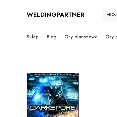
Skip
to
WELDINGPARTNER
content
Sklep
Blog
Gry planszowe
Gry 