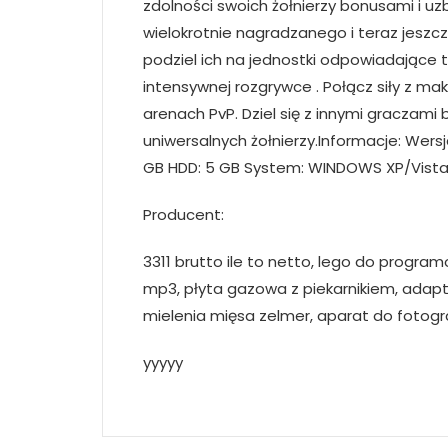
zdolności swoich żołnierzy bonusami i u
wielokrotnie nagradzanego i teraz jeszc
podziel ich na jednostki odpowiadające 
intensywnej rozgrywce . Połącz siły z m
arenach PvP. Dziel się z innymi gracza
uniwersalnych żołnierzy.Informacje: Wers
GB HDD: 5 GB System: WINDOWS XP/Vista/
Producent:
3311 brutto ile to netto, lego do programo
mp3, płyta gazowa z piekarnikiem, adapt
mielenia mięsa zelmer, aparat do fotog
yyyyy