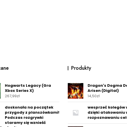
cane
Produkty
Hogwarts Legacy (Gra
Dragon's Dogma D
Xbox Series X)
Arisen (Digital)
267,99
zł
14,50
zł
doskonała na początek
wesprzeć kolegów 
przygody z planszówkami!
dzięki atakowaniu 
Podczas rozgrywki
rozpoznawaniu cel
staramy się wznieść