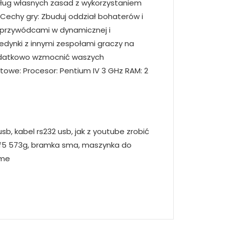
edług własnych zasad z wykorzystaniem
.Cechy gry: Zbuduj oddział bohaterów i
i przywódcami w dynamicznej i
edynki z innymi zespołami graczy na
 dodatkowo wzmocnić waszych
towe: Procesor: Pentium IV 3 GHz RAM: 2
usb, kabel rs232 usb, jak z youtube zrobić
er f5 573g, bramka sma, maszynka do
eme