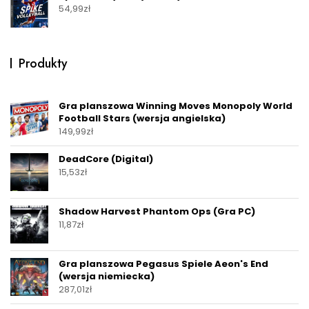
54,99
zł
Produkty
Gra planszowa Winning Moves Monopoly World
Football Stars (wersja angielska)
149,99
zł
DeadCore (Digital)
15,53
zł
Shadow Harvest Phantom Ops (Gra PC)
11,87
zł
Gra planszowa Pegasus Spiele Aeon's End
(wersja niemiecka)
287,01
zł