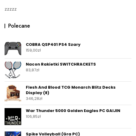
zzzzz
Polecane
COBRA QSP401 PS4 Szary
159,00
zł
Nacon Rakietki SWITCHRACKETS
83,87
zł
Flesh And Blood TCG Monarch Blitz Decks
Display (8)
346,28
zł
War Thunder 5000 Golden Eagles PC GAIJIN
106,85
zł
Spike Volleyball (Gra PC)