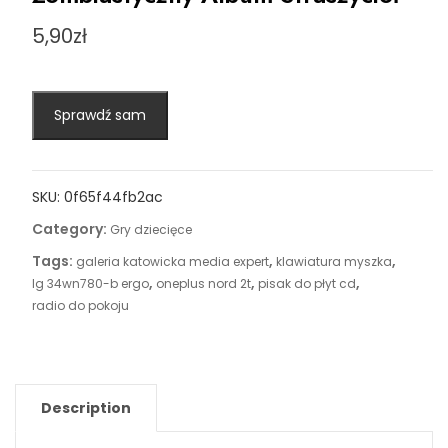
5,90
zł
Sprawdź sam
SKU:
0f65f44fb2ac
Category:
Gry dziecięce
Tags:
,
,
galeria katowicka media expert
klawiatura myszka
,
,
,
lg 34wn780-b ergo
oneplus nord 2t
pisak do płyt cd
radio do pokoju
Description