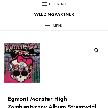
Skip
TOP MENU
to
content
WELDINGPARTNER
MENU
Egmont Monster High
Zombiastyczny Album Straszyciół