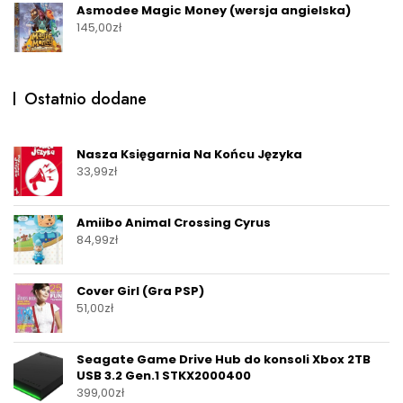
Asmodee Magic Money (wersja angielska)
145,00
zł
Ostatnio dodane
Nasza Księgarnia Na Końcu Języka
33,99
zł
Amiibo Animal Crossing Cyrus
84,99
zł
Cover Girl (Gra PSP)
51,00
zł
Seagate Game Drive Hub do konsoli Xbox 2TB
USB 3.2 Gen.1 STKX2000400
399,00
zł