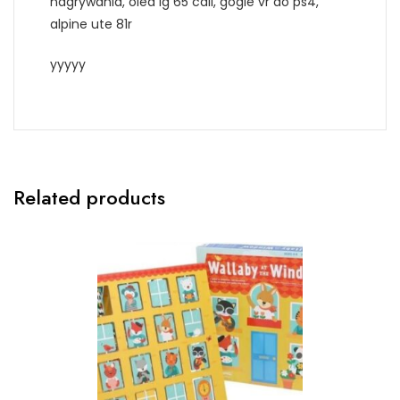
nagrywania, oled lg 65 cali, gogle vr do ps4,
alpine ute 81r
yyyyy
Related products