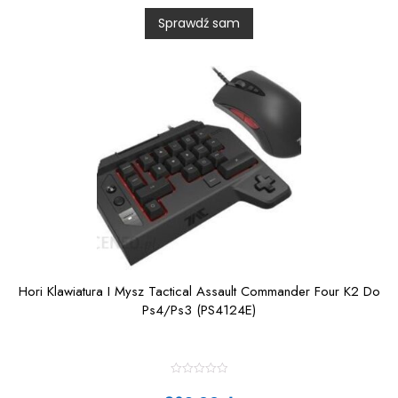
0
Sprawdź sam
o
u
t
o
f
5
Hori Klawiatura I Mysz Tactical Assault Commander Four K2 Do
Ps4/Ps3 (PS4124E)
R
a