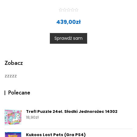
R
a
439,00
zł
t
e
d
0
Sprawdź sam
o
u
t
o
f
5
Zobacz
zzzzz
Polecane
Trefl Puzzle 24el. Słodki Jednorożec 14302
18,90
zł
Kukoos Lost Pets (Gra PS4)