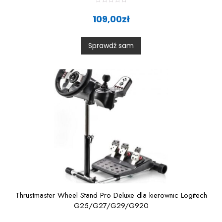
R
a
109,00
zł
t
e
d
0
Sprawdź sam
o
u
t
o
f
5
Thrustmaster Wheel Stand Pro Deluxe dla kierownic Logitech
G25/G27/G29/G920