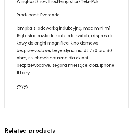
WingHostSnow BrosFlying sharkTeki-Paki
Producent: Evercade
lampka z ładowarką indukcyjną, mac mini m1
16gb, słuchawki do nintendo switch, ekspres do
kawy delonghi magnifica, kino domowe
bezprzewodowe, beyerdynamic dt 770 pro 80
ohm, słuchawki nauszne dla dzieci
bezprzewodowe, zegarki mierzące kroki, iphone
11 biały
yyyyy
Related products