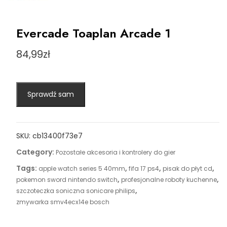
Evercade Toaplan Arcade 1
84,99
zł
Sprawdź sam
SKU:
cb13400f73e7
Category:
Pozostałe akcesoria i kontrolery do gier
Tags:
,
,
,
apple watch series 5 40mm
fifa 17 ps4
pisak do płyt cd
,
,
pokemon sword nintendo switch
profesjonalne roboty kuchenne
,
szczoteczka soniczna sonicare philips
zmywarka smv4ecx14e bosch