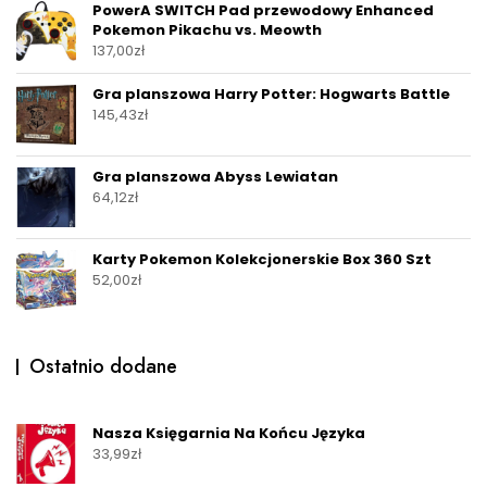
PowerA SWITCH Pad przewodowy Enhanced
Pokemon Pikachu vs. Meowth
137,00
zł
Gra planszowa Harry Potter: Hogwarts Battle
145,43
zł
Gra planszowa Abyss Lewiatan
64,12
zł
Karty Pokemon Kolekcjonerskie Box 360 Szt
52,00
zł
Ostatnio dodane
Nasza Księgarnia Na Końcu Języka
33,99
zł