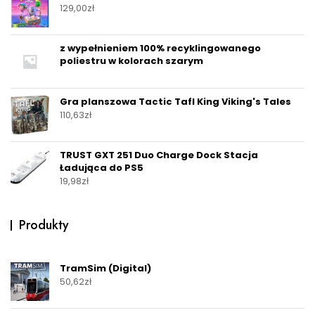
129,00
zł
z wypełnieniem 100% recyklingowanego
poliestru w kolorach szarym
Gra planszowa Tactic Tafl King Viking's Tales
110,63
zł
TRUST GXT 251 Duo Charge Dock Stacja
Ładująca do PS5
19,98
zł
Produkty
TramSim (Digital)
50,62
zł