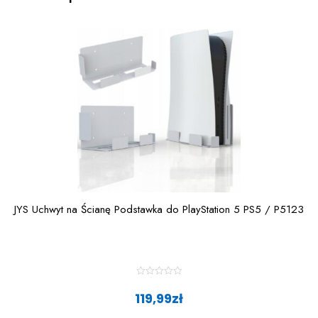
JYS Uchwyt na Ścianę Podstawka do PlayStation 5 PS5 / P5123
R
a
119,99
zł
t
e
d