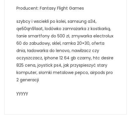
Producent: Fantasy Flight Games
szybcy i wsciekli po kolei, samsung a34,
qe50qn91aat, lodówko zamrażarka z kostkarką,
tanie smartfony do 500 zł, zmywarka electrolux
60 do zabudowy, sklel, ramka 20×30, oferta
dnia, ładowarka do lenovo, nawilżacz czy
oczyszczacz, iphone 12 64 gb czarny, htc desire
825 cena, joystick ps4, jak przyspieszyć stary
komputer, słomki metalowe pepco, airpods pro
2 generacji
yyyyy