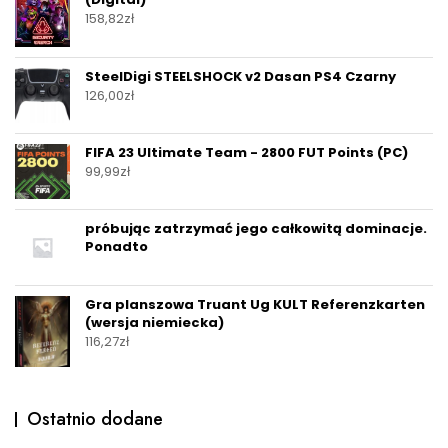
158,82
zł
SteelDigi STEELSHOCK v2 Dasan PS4 Czarny
126,00
zł
FIFA 23 Ultimate Team - 2800 FUT Points (PC)
99,99
zł
próbując zatrzymać jego całkowitą dominacje.
Ponadto
Gra planszowa Truant Ug KULT Referenzkarten
(wersja niemiecka)
116,27
zł
Ostatnio dodane