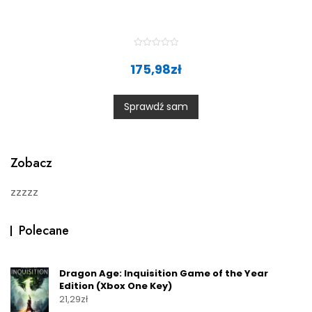
R
a
175,98
zł
t
e
d
0
Sprawdź sam
o
u
t
o
f
5
Zobacz
zzzzz
Polecane
Dragon Age: Inquisition Game of the Year
Edition (Xbox One Key)
21,29
zł