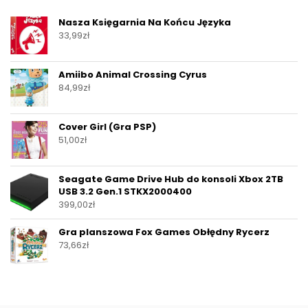
Nasza Księgarnia Na Końcu Języka
33,99
zł
Amiibo Animal Crossing Cyrus
84,99
zł
Cover Girl (Gra PSP)
51,00
zł
Seagate Game Drive Hub do konsoli Xbox 2TB
USB 3.2 Gen.1 STKX2000400
399,00
zł
Gra planszowa Fox Games Obłędny Rycerz
73,66
zł