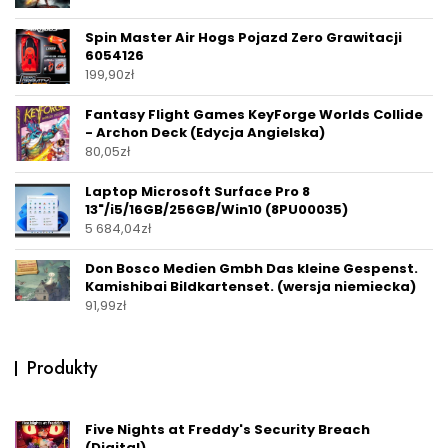
Spin Master Air Hogs Pojazd Zero Grawitacji
6054126
199,90
zł
Fantasy Flight Games KeyForge Worlds Collide
- Archon Deck (Edycja Angielska)
80,05
zł
Laptop Microsoft Surface Pro 8
13"/i5/16GB/256GB/Win10 (8PU00035)
5 684,04
zł
Don Bosco Medien Gmbh Das kleine Gespenst.
Kamishibai Bildkartenset. (wersja niemiecka)
91,99
zł
Produkty
Five Nights at Freddy's Security Breach
(Digital)