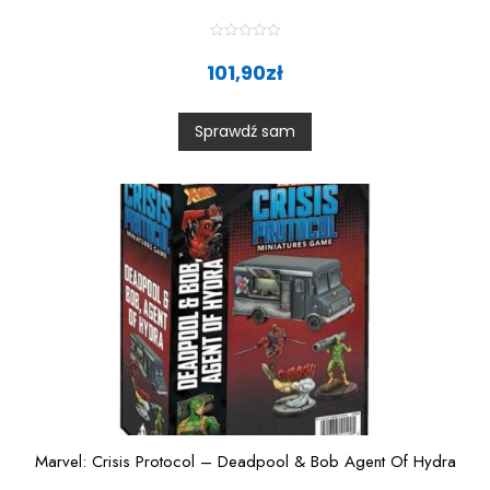
R
a
101,90
zł
t
e
d
0
Sprawdź sam
o
u
t
o
f
5
Marvel: Crisis Protocol – Deadpool & Bob Agent Of Hydra