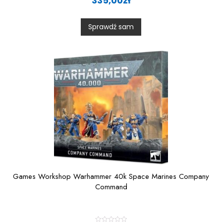
335,00
zł
t
e
d
0
Sprawdź sam
o
u
t
o
f
5
Games Workshop Warhammer 40k Space Marines Company
Command