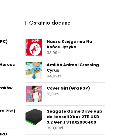
Ostatnio dodane
 PC)
Nasza Księgarnia Na
Końcu Języka
33,99
zł
 Heroes
Amiibo Animal Crossing
Cyrus
84,99
zł
staków
Cover Girl (Gra PSP)
51,00
zł
Gra PS2)
Seagate Game Drive Hub
do konsoli Xbox 2TB USB
3.2 Gen.1 STKX2000400
399,00
zł
IRD