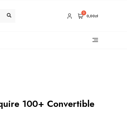
0
0,00zł
uire 100+ Convertible