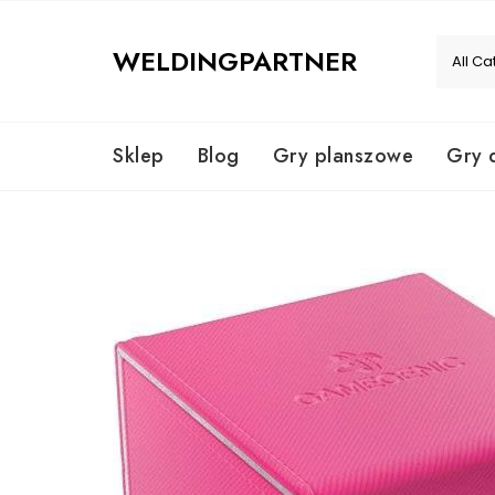
Skip
to
WELDINGPARTNER
content
Sklep
Blog
Gry planszowe
Gry 