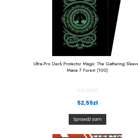
Ultra-Pro Deck Protector Magic The Gathering Sleev
Mana 7 Forest (100)
R
a
52,55
zł
t
e
d
0
Sprawdź sam
o
u
t
o
f
5