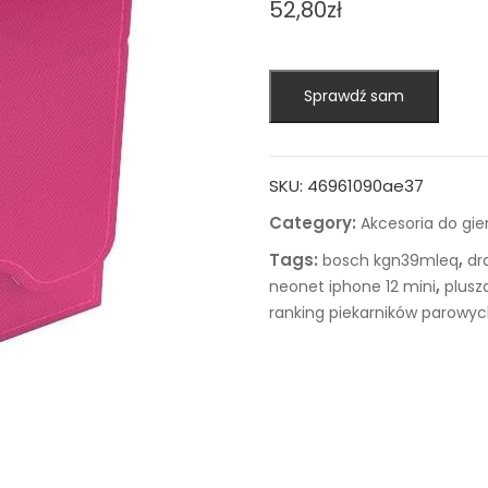
52,80
zł
Sprawdź sam
SKU:
46961090ae37
Category:
Akcesoria do gie
Tags:
,
bosch kgn39mleq
dr
,
neonet iphone 12 mini
plusza
ranking piekarników parowy