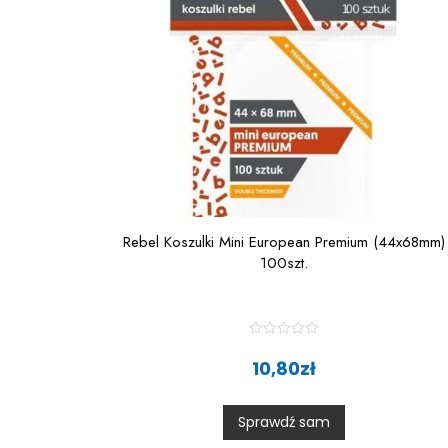
Rebel Koszulki Mini European Premium (44x68mm)
100szt.
R
a
10,80
zł
t
e
d
0
Sprawdź sam
o
u
t