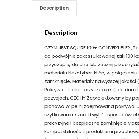
Description
Description
CZYM JEST SQUIRE 100+ CONVERTIBLE? „Po
do podwójnie zakoszulkowanej talii 100 k
przyczep ją do dna lub zacznij przechyl
materiału Nexofyber, który w połączeni
zamknięcie. Materiały najwyższej jakości
Pokrywa idealnie przyczepia się do dna i
pozycjach. CECHY Zaprojektowany by pom
pionowo W pełni zdejmowana pokrywa. U
użytkowania: szeroki wybór sposobów ek
precyzyjne i bezpieczne zamknięcie Mater
kompatybilność z produktami przechowuj