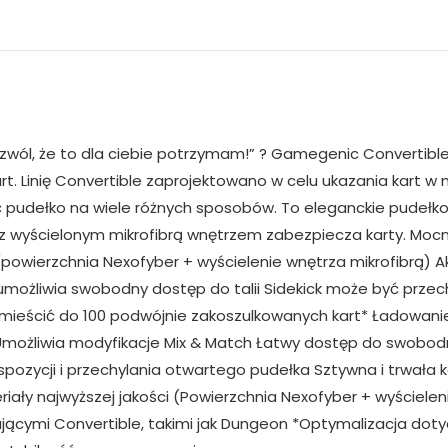
zwól, że to dla ciebie potrzymam!” ? Gamegenic Convertibl
art. Linię Convertible zaprojektowano w celu ukazania kart w
ać pudełko na wiele różnych sposobów. To eleganckie pudełk
u z wyścielonym mikrofibrą wnętrzem zabezpiecza karty. M
 (powierzchnia Nexofyber + wyścielenie wnętrza mikrofibrą) A
 umożliwia swobodny dostęp do talii Sidekick może być przec
ieścić do 100 podwójnie zakoszulkowanych kart* Ładowani
możliwia modyfikacje Mix & Match Łatwy dostęp do swobod
spozycji i przechylania otwartego pudełka Sztywna i trwał
iały najwyższej jakości (Powierzchnia Nexofyber + wyścielen
ącymi Convertible, takimi jak Dungeon *Optymalizacja doty