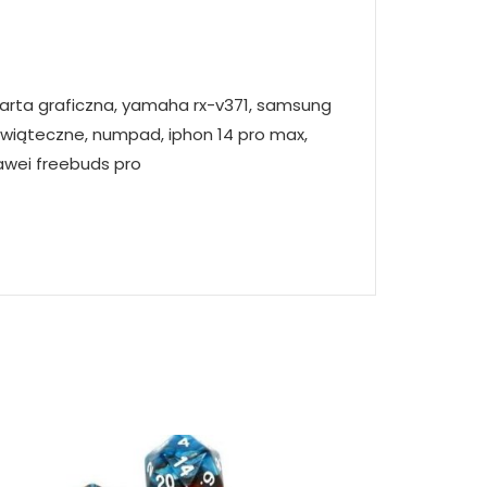
karta graficzna, yamaha rx-v371, samsung
i świąteczne, numpad, iphon 14 pro max,
uawei freebuds pro