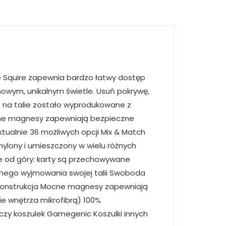
e Squire zapewnia bardzo łatwy dostęp
 nowym, unikalnym świetle. Usuń pokrywę,
o na talie zostało wyprodukowane z
ocne magnesy zapewniają bezpieczne
ktualnie 36 możliwych opcji Mix & Match
hylony i umieszczony w wielu różnych
e od góry: karty są przechowywane
nego wyjmowania swojej talii Swoboda
a konstrukcja Mocne magnesy zapewniają
ie wnętrza mikrofibrą) 100%
czy koszulek Gamegenic Koszulki innych