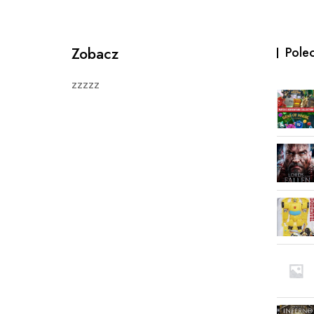
o
f
5
Zobacz
Pole
zzzzz