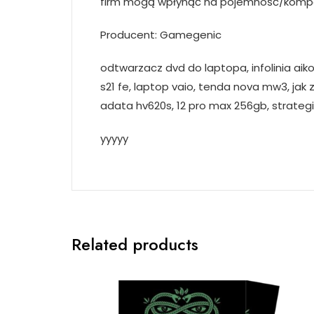
firm mogą wpłynąć na pojemność/komp
Producent: Gamegenic
odtwarzacz dvd do laptopa, infolinia ai
s21 fe, laptop vaio, tenda nova mw3, jak 
adata hv620s, 12 pro max 256gb, strategi
yyyyy
Related products