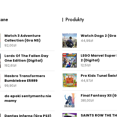
cane
Produkty
Match 3 Adventure
Watch Dogs 2 (Gra
Collection (Gra NS)
44,99
zł
92,00
zł
LEGO Marvel Super
Lords Of The Fallen Day
2 (Digital)
One Edition (Digital)
12,51
zł
192,61
zł
Pro Kids Tunel Świ
Hasbro Transformers
Bumblebee E5889
44,97
zł
99,90
zł
Final Fantasy XII (
do epoki sentymentu nie
381,00
zł
mamy
SAINTS ROW THE TH
Dantes Inferno (Gra PS3)