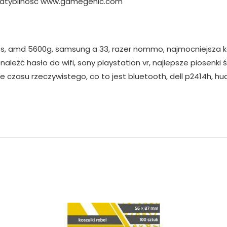
atybilność www.gamegenic.com
kos, amd 5600g, samsung a 33, razer nommo, najmocniejsza 
znaleźć hasło do wifi, sony playstation vr, najlepsze piosenk
e czasu rzeczywistego, co to jest bluetooth, dell p2414h, h