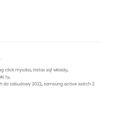
r
,
,
ag click myszka
instax sq1 wkłady
,
ki ty
,
ch do zabudowy 2022
samsung active watch 2