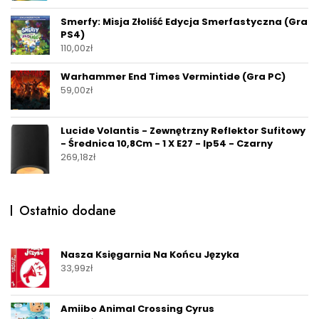
Smerfy: Misja Złoliść Edycja Smerfastyczna (Gra
PS4)
110,00
zł
Warhammer End Times Vermintide (Gra PC)
59,00
zł
Lucide Volantis - Zewnętrzny Reflektor Sufitowy
- Średnica 10,8Cm - 1 X E27 - Ip54 - Czarny
269,18
zł
Ostatnio dodane
Nasza Księgarnia Na Końcu Języka
33,99
zł
Amiibo Animal Crossing Cyrus