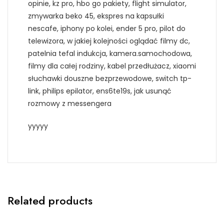
opinie, kz pro, hbo go pakiety, flight simulator,
zmywarka beko 45, ekspres na kapsułki
nescafe, iphony po kolei, ender 5 pro, pilot do
telewizora, w jakiej kolejności oglądać filmy dc,
patelnia tefal indukcja, kamera.samochodowa,
filmy dla całej rodziny, kabel przedłużacz, xiaomi
słuchawki douszne bezprzewodowe, switch tp-
link, philips epilator, ens6te19s, jak usunąć
rozmowy z messengera
yyyyy
Related products