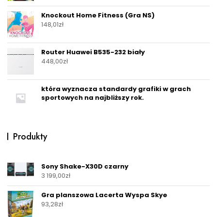
Knockout Home Fitness (Gra NS)
148,01
zł
Router Huawei B535-232 biały
448,00
zł
która wyznacza standardy grafiki w grach
sportowych na najbliższy rok.
Produkty
Sony Shake-X30D czarny
3 199,00
zł
Gra planszowa Lacerta Wyspa Skye
93,28
zł