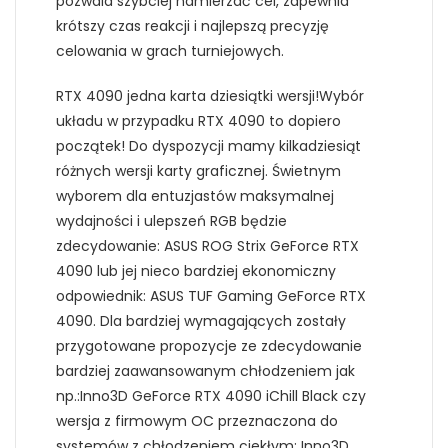
pozwala szybciej namierzać cel, zapewnia
krótszy czas reakcji i najlepszą precyzję
celowania w grach turniejowych.
RTX 4090 jedna karta dziesiątki wersji!Wybór
układu w przypadku RTX 4090 to dopiero
początek! Do dyspozycji mamy kilkadziesiąt
różnych wersji karty graficznej. Świetnym
wyborem dla entuzjastów maksymalnej
wydajności i ulepszeń RGB będzie
zdecydowanie: ASUS ROG Strix GeForce RTX
4090 lub jej nieco bardziej ekonomiczny
odpowiednik: ASUS TUF Gaming GeForce RTX
4090. Dla bardziej wymagających zostały
przygotowane propozycje ze zdecydowanie
bardziej zaawansowanym chłodzeniem jak
np.:Inno3D GeForce RTX 4090 iChill Black czy
wersja z firmowym OC przeznaczona do
systemów z chłodzeniem ciekłym: Inno3D