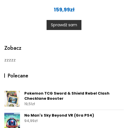
R
a
159,99
zł
t
e
d
0
Sprawdź sam
o
u
t
o
f
5
Zobacz
zzzzz
Polecane
Pokemon TCG Sword & Shield Rebel Clash
Checklane Booster
19,51
zł
No Man's Sky Beyond VR (Gra PS4)
94,99
zł