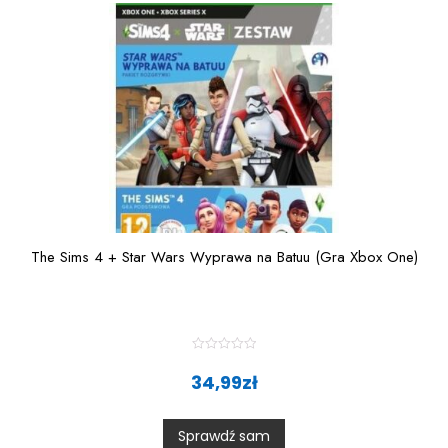
The Sims 4 + Star Wars Wyprawa na Batuu (Gra Xbox One)
R
a
34,99
zł
t
e
d
0
Sprawdź sam
o
u