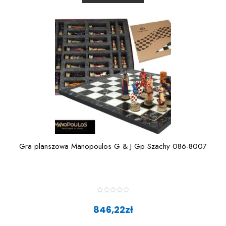
t
o
f
5
Gra planszowa Manopoulos G & J Gp Szachy 086-8007
R
a
846,22
zł
t
e
d