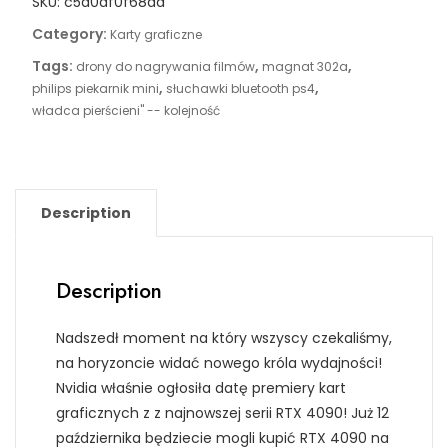
SKU:
c5d0df0f68aa
Category:
Karty graficzne
Tags:
,
,
drony do nagrywania filmów
magnat 302a
,
,
philips piekarnik mini
słuchawki bluetooth ps4
władca pierścieni'' -- kolejność
Description
Description
Nadszedł moment na który wszyscy czekaliśmy,
na horyzoncie widać nowego króla wydajności!
Nvidia właśnie ogłosiła datę premiery kart
graficznych z z najnowszej serii RTX 4090! Już 12
października będziecie mogli kupić RTX 4090 na