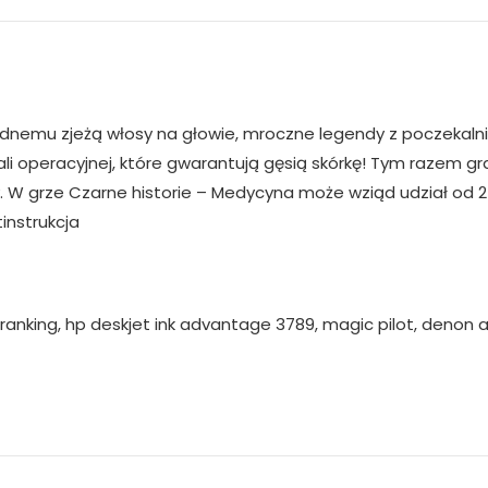
ednemu zjeżą włosy na głowie, mroczne legendy z poczekalni
ali operacyjnej, które gwarantują gęsią skórkę! Tym razem 
zy. W grze Czarne historie – Medycyna może wziąd udział od 
instrukcja
nking, hp deskjet ink advantage 3789, magic pilot, denon av