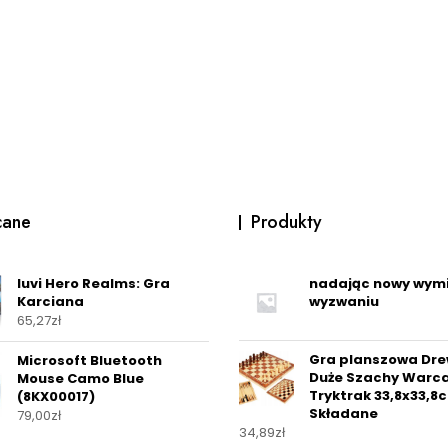
cane
Produkty
Iuvi Hero Realms: Gra
nadając nowy wym
Karciana
wyzwaniu
65,27
zł
Gra planszowa Dr
Microsoft Bluetooth
Duże Szachy Warc
Mouse Camo Blue
Tryktrak 33,8x33,8
(8KX00017)
Składane
79,00
zł
34,89
zł