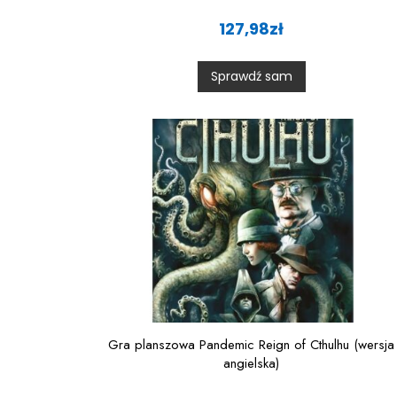
R
a
127,98
zł
t
e
d
0
Sprawdź sam
o
u
t
o
f
5
Gra planszowa Pandemic Reign of Cthulhu (wersja
angielska)