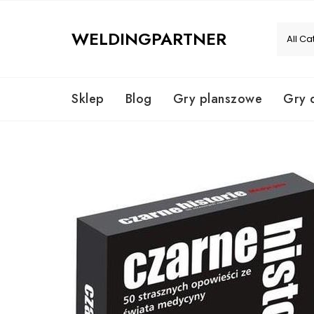
Skip
to
WELDINGPARTNER
content
Sklep
Blog
Gry planszowe
Gry 