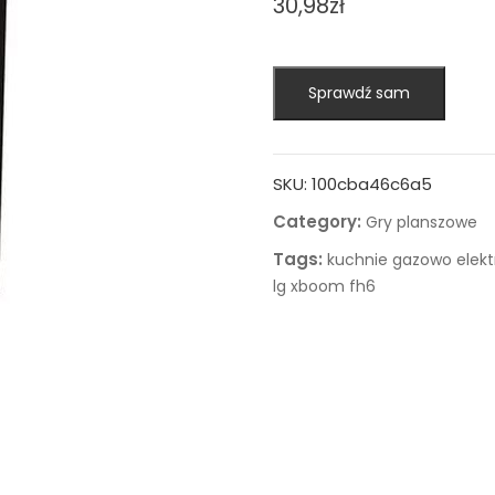
30,98
zł
Sprawdź sam
SKU:
100cba46c6a5
Category:
Gry planszowe
Tags:
kuchnie gazowo elek
lg xboom fh6