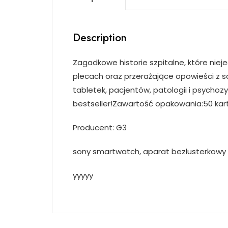
Description
Zagadkowe historie szpitalne, które niej
plecach oraz przerażające opowieści z s
tabletek, pacjentów, patologii i psycho
bestseller!Zawartość opakowania:50 kart
Producent: G3
sony smartwatch, aparat bezlusterkowy ra
yyyyy