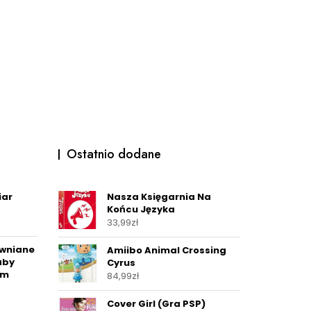
Ostatnio dodane
iar
Nasza Księgarnia Na
Końcu Języka
33,99
zł
ewniane
Amiibo Animal Crossing
aby
Cyrus
cm
84,99
zł
Cover Girl (Gra PSP)