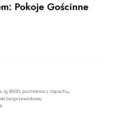
em: Pokoje Gościnne
,
,
,
e
lg 8600
pochłaniacz zapachu
,
wki bezprzewodowe
ch