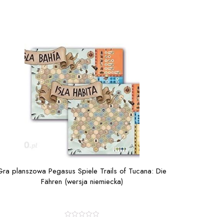
Gra planszowa Pegasus Spiele Trails of Tucana: Die
Fähren (wersja niemiecka)
R