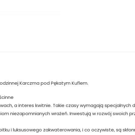
 rodzinnej Karczma pod Pękatym Kuflem.
ścinne
h, a interes kwitnie. Takie czasy wymagają specjalnych dzi
ciom niezapomnianych wrażeń. Inwestują w rozwój swoich prz
ku i luksusowego zakwaterowania, i co oczywiste, są skłonni