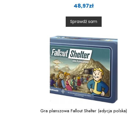
a
48,97
zł
t
e
d
0
Sprawdź sam
o
u
t
o
f
5
Gra planszowa Fallout Shelter (edycja polska)