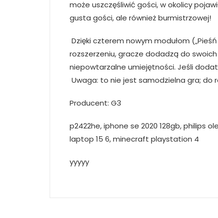
może uszczęśliwić gości, w okolicy pojawił
gusta gości, ale również burmistrzowej!
Dzięki czterem nowym modułom („Pieśń o w
rozszerzeniu, gracze dodadzą do swoich 
niepowtarzalne umiejętności. Jeśli doda
Uwaga: to nie jest samodzielna gra; do
Producent: G3
p2422he, iphone se 2020 128gb, philips ol
laptop 15 6, minecraft playstation 4
yyyyy