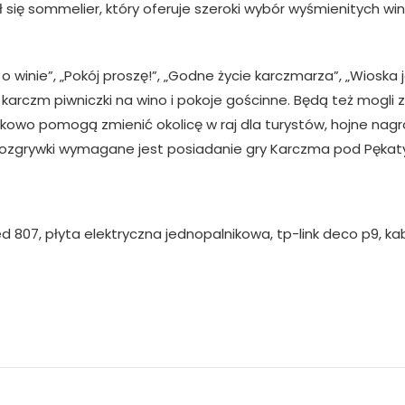
 się sommelier, który oferuje szeroki wybór wyśmienitych win.
inie”, „Pokój proszę!”, „Godne życie karczmarza”, „Wioska je
karczm piwniczki na wino i pokoje gościnne. Będą też mogli
tkowo pomogą zmienić okolicę w raj dla turystów, hojne na
 rozgrywki wymagane jest posiadanie gry Karczma pod Pęka
ed 807, płyta elektryczna jednopalnikowa, tp-link deco p9, ka