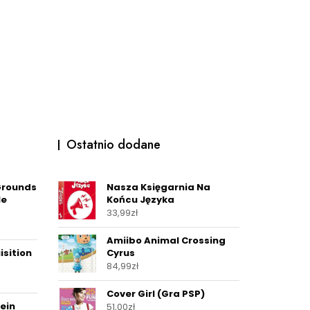
Ostatnio dodane
Grounds
Nasza Księgarnia Na
le
Końcu Języka
33,99
zł
Amiibo Animal Crossing
isition
Cyrus
84,99
zł
Cover Girl (Gra PSP)
ein
51,00
zł