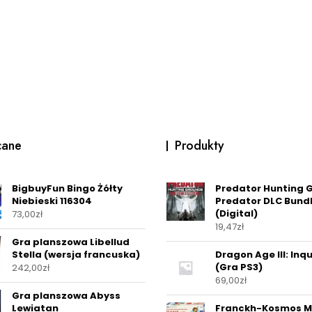
cane
Produkty
BigbuyFun Bingo Żółty
Predator Hunting 
Niebieski 116304
Predator DLC Bund
(Digital)
73,00
zł
19,47
zł
Gra planszowa Libellud
Stella (wersja francuska)
Dragon Age III: Inqu
(Gra PS3)
242,00
zł
69,00
zł
Gra planszowa Abyss
Lewiatan
Franckh-Kosmos M