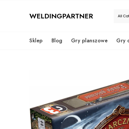
Skip
to
WELDINGPARTNER
content
Sklep
Blog
Gry planszowe
Gry 