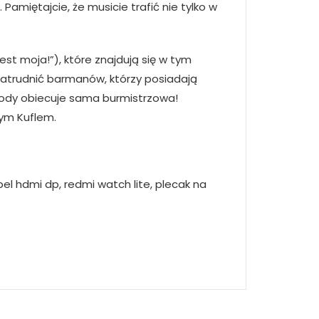
 Pamiętajcie, że musicie trafić nie tylko w
st moja!”), które znajdują się w tym
 zatrudnić barmanów, którzy posiadają
grody obiecuje sama burmistrzowa!
tym Kuflem.
bel hdmi dp, redmi watch lite, plecak na