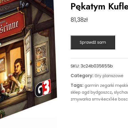
Pękatym Kufl
81,38
zł
Sprawdź sam
SKU:
3c24b035655b
Category:
Gry planszowe
Tags:
garmin zegarki męski
,
sklep agd bydgoszcz
slycha
zmywarka smv4ecx14e bos