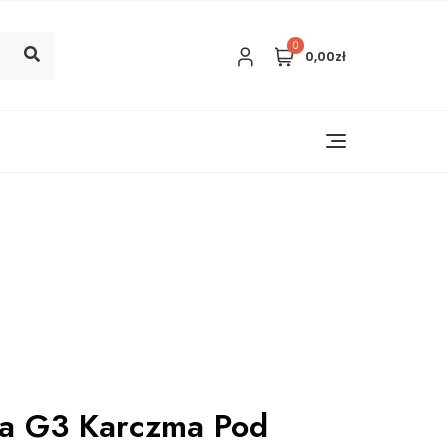
0
0,00zł
a G3 Karczma Pod