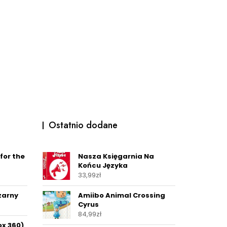
Ostatnio dodane
for the
Nasza Księgarnia Na
Końcu Języka
33,99
zł
zarny
Amiibo Animal Crossing
Cyrus
84,99
zł
ox 360)