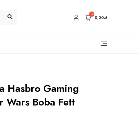
0
0,00zł
wa Hasbro Gaming
r Wars Boba Fett