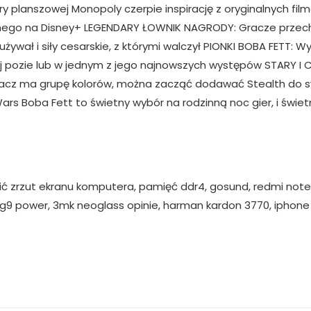
 planszowej Monopoly czerpie inspirację z oryginalnych fil
nego na Disney+ LEGENDARY ŁOWNIK NAGRODY: Gracze przecho
używał i siły cesarskie, z którymi walczył PIONKI BOBA FETT: 
j pozie lub w jednym z jego najnowszych występów STARY I C
gracz ma grupę kolorów, można zacząć dodawać Stealth do s
rs Boba Fett to świetny wybór na rodzinną noc gier, i świ
robić zrzut ekranu komputera, pamięć ddr4, gosund, redmi note
g9 power, 3mk neoglass opinie, harman kardon 3770, iphone