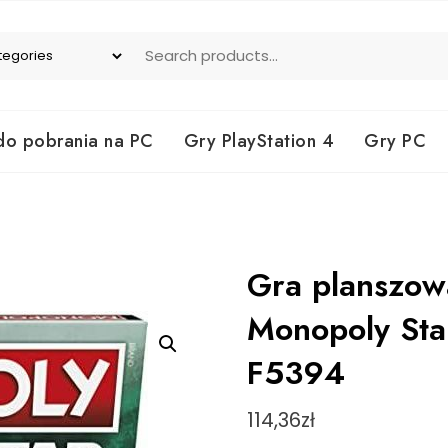
do pobrania na PC
Gry PlayStation 4
Gry PC
Gra planszo
Monopoly Sta
F5394
114,36
zł