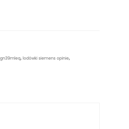
,
,
kgn39mleq
lodówki siemens opinie