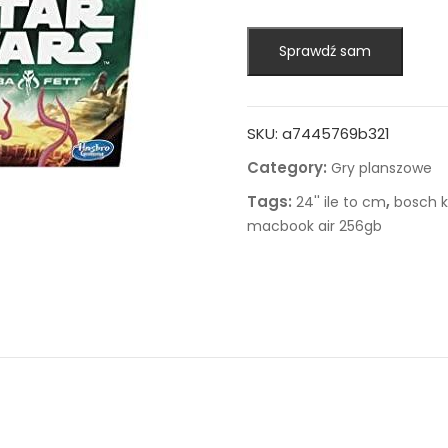
Sprawdź sam
SKU:
a7445769b321
Category:
Gry planszowe
Tags:
,
24'' ile to cm
bosch 
macbook air 256gb