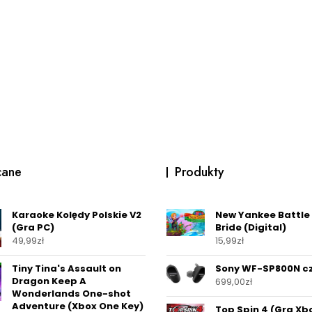
cane
Produkty
Karaoke Kolędy Polskie V2
New Yankee Battle 
(Gra PC)
Bride (Digital)
49,99
zł
15,99
zł
Tiny Tina's Assault on
Sony WF-SP800N c
Dragon Keep A
699,00
zł
Wonderlands One-shot
Adventure (Xbox One Key)
Top Spin 4 (Gra Xb