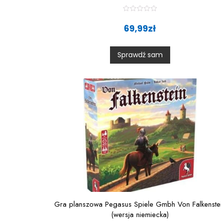
R
a
69,99
zł
t
e
d
0
Sprawdź sam
o
u
t
o
f
5
Gra planszowa Pegasus Spiele Gmbh Von Falkenste
(wersja niemiecka)