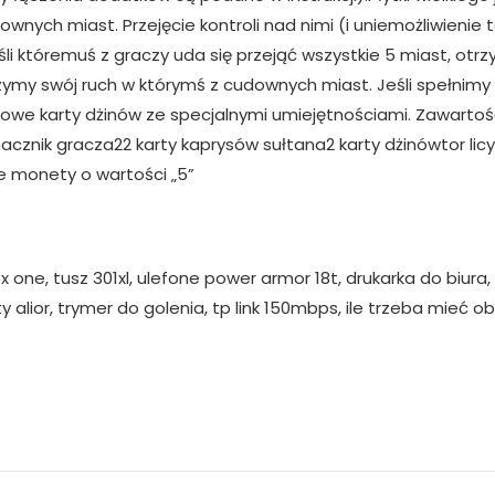
ownych miast. Przejęcie kontroli nad nimi (i uniemożliwieni
śli któremuś z graczy uda się przejąć wszystkie 5 miast, ot
ymy swój ruch w którymś z cudownych miast. Jeśli spełnimy 
we karty dżinów ze specjalnymi umiejętnościami. Zawartość
cznik gracza22 karty kaprysów sułtana2 karty dżinówtor licyt
te monety o wartości „5”
 one, tusz 301xl, ulefone power armor 18t, drukarka do biura
ty alior, trymer do golenia, tp link 150mbps, ile trzeba mieć