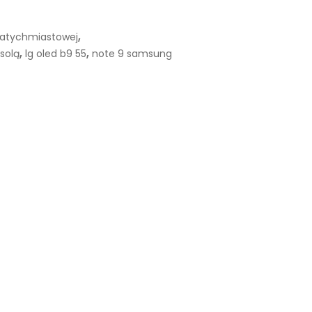
,
 natychmiastowej
,
,
solą
lg oled b9 55
note 9 samsung