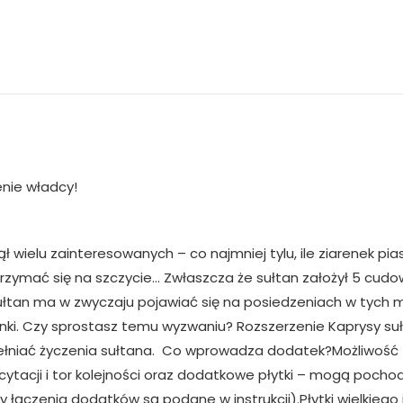
enie władcy!
ł wielu zainteresowanych – co najmniej tylu, ile ziarenek pias
trzymać się na szczycie… Zwłaszcza że sułtan założył 5 cudo
 sułtan ma w zwyczaju pojawiać się na posiedzeniach w tyc
ki. Czy sprostasz temu wyzwaniu? Rozszerzenie Kaprysy su
ełniać życzenia sułtana. Co wprowadza dodatek?Możliwość z
ytacji i tor kolejności oraz dodatkowe płytki – mogą pochod
łączenia dodatków są podane w instrukcji).Płytki wielkiego