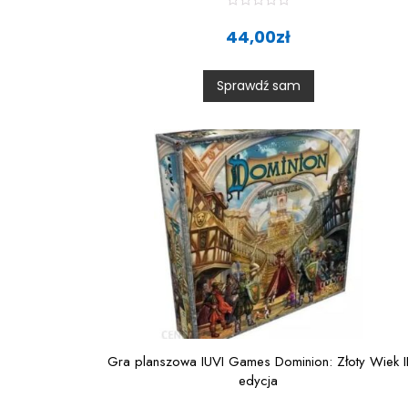
R
a
44,00
zł
t
e
d
0
Sprawdź sam
o
u
t
o
f
5
Gra planszowa IUVI Games Dominion: Złoty Wiek I
edycja