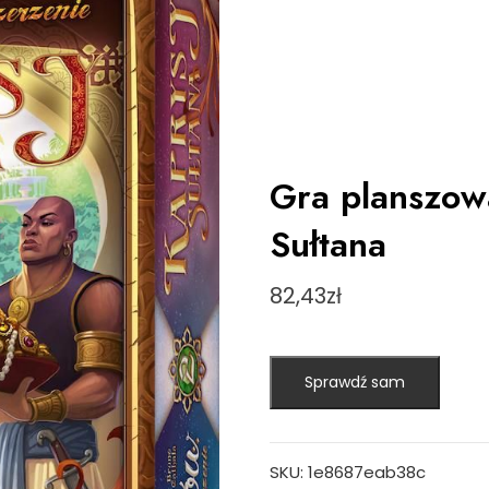
Gra planszow
Sułtana
82,43
zł
Sprawdź sam
SKU:
1e8687eab38c