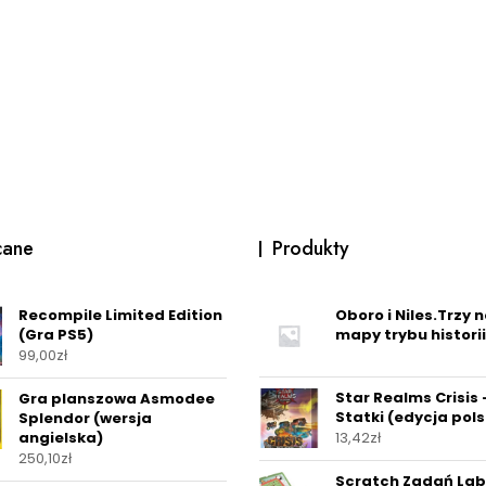
cane
Produkty
Recompile Limited Edition
Oboro i Niles.Trzy 
(Gra PS5)
mapy trybu historii
99,00
zł
Star Realms Crisis 
Gra planszowa Asmodee
Statki (edycja pol
Splendor (wersja
angielska)
13,42
zł
250,10
zł
Scratch Zadań Lab