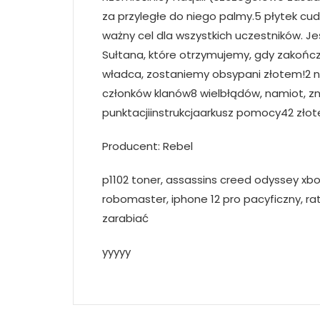
za przyległe do niego palmy.5 płytek cud
ważny cel dla wszystkich uczestników. Je
Sułtana, które otrzymujemy, gdy zakończ
władca, zostaniemy obsypani złotem!2 no
członków klanów8 wielbłądów, namiot, zna
punktacjiinstrukcjaarkusz pomocy42 zło
Producent: Rebel
p1102 toner, assassins creed odyssey xbox
robomaster, iphone 12 pro pacyficzny, ra
zarabiać
yyyyy