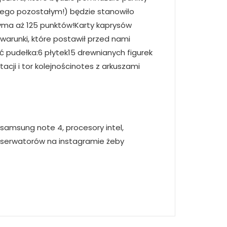
e tego pozostałym!) będzie stanowiło
rzyma aż 125 punktów!Karty kaprysów
warunki, które postawił przed nami
 pudełka:6 płytek15 drewnianych figurek
acji i tor kolejnościnotes z arkuszami
, samsung note 4, procesory intel,
 obserwatorów na instagramie żeby