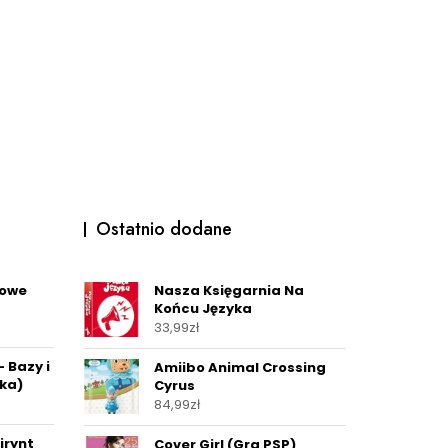
Ostatnio dodane
nowe
Nasza Księgarnia Na
Końcu Języka
33,99
zł
– Bazy i
Amiibo Animal Crossing
ska)
Cyrus
84,99
zł
irynt
Cover Girl (Gra PSP)