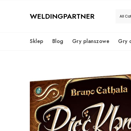
Skip
to
WELDINGPARTNER
content
Sklep
Blog
Gry planszowe
Gry 