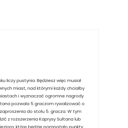
ku liczy pustynia. Będziesz więc musiał
wnych miast, nad którymi każdy chciałby
h miastach i wyznaczać ogromne nagrody
łtana pozwala 5 graczom rywalizować o
aproszenia do stołu 5. gracza. W tym
zić z rozszerzenia Kaprysy Sułtana lub
 jeziora, które będzie pomnażało punkty