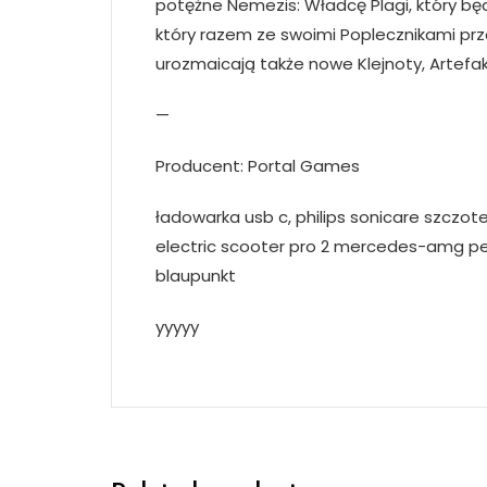
potężne Nemezis: Władcę Plagi, który bę
który razem ze swoimi Poplecznikami pr
urozmaicają także nowe Klejnoty, Artefa
—
Producent: Portal Games
ładowarka usb c, philips sonicare szczot
electric scooter pro 2 mercedes-amg pet
blaupunkt
yyyyy