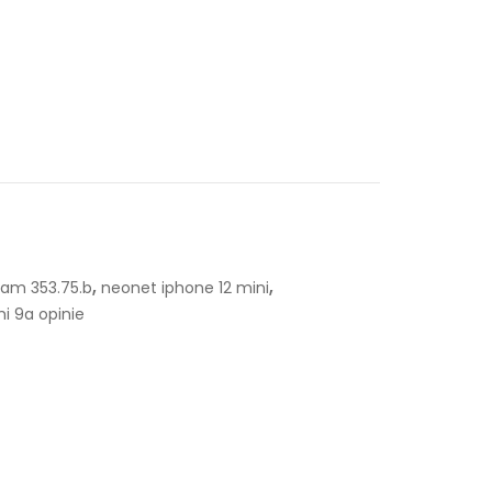
,
,
cam 353.75.b
neonet iphone 12 mini
i 9a opinie