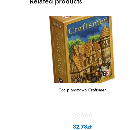
Related products
Gra planszowa Craftsmen
R
a
32,73
zł
t