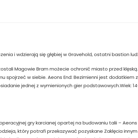
enia i wdzierają się głębiej w Gravehold, ostatni bastion lud
pozostali Magowie Bram możecie ochronić miasto przed klęską
 spojrzeć w siebie. Aeons End: Bezimienni jest dodatkiem z
siadanie jednej z wymienionych gier podstawowych.Wiek: 14+
ooperacyjnej gry karcianej opartej na budowaniu talii – Aeo
zieja, który potrafi przekazywać pozyskane Zaklęcia inny