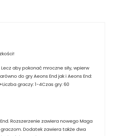
zkości!
. Lecz aby pokonać mroczne siły, wpierw
arówno do gry Aeons End jak i Aeons End:
Liczba graczy: 1-4Czas gry: 60
ns End. Rozszerzenie zawiera nowego Maga
m graczom. Dodatek zawiera także dwa