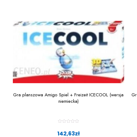
Gra planszowa Amigo Spiel + Freizeit ICECOOL (wersja
Gr
niemiecka)
R
a
142,63
zł
t