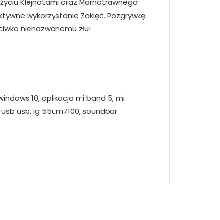
użyciu Klejnotami oraz Marnotrawnego,
ktywne wykorzystanie Zaklęć. Rozgrywkę
zeciwko nienazwanemu złu!
indows 10, aplikacja mi band 5, mi
 usb usb, lg 55um7100, soundbar