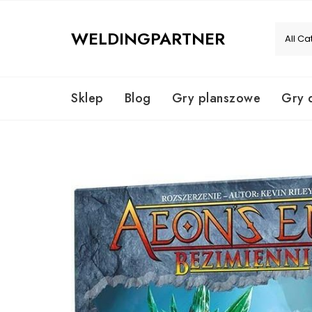
Skip
to
WELDINGPARTNER
content
Sklep
Blog
Gry planszowe
Gry 