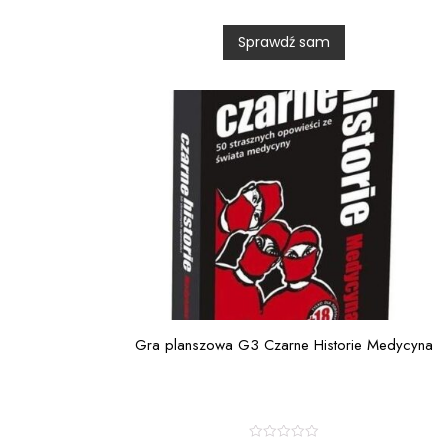
e
d
0
Sprawdź sam
o
u
t
o
f
5
Gra planszowa G3 Czarne Historie Medycyna