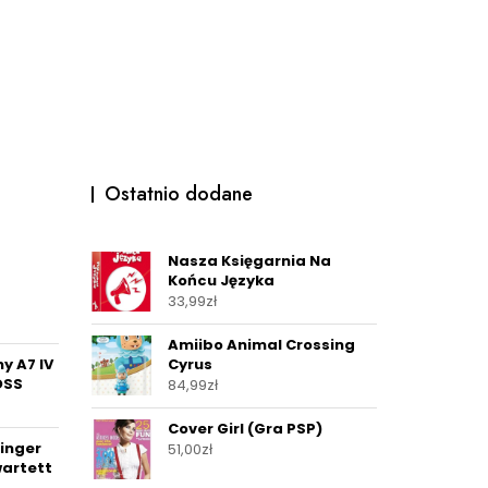
Ostatnio dodane
Nasza Księgarnia Na
Końcu Języka
33,99
zł
Amiibo Animal Crossing
y A7 IV
Cyrus
OSS
84,99
zł
Cover Girl (Gra PSP)
inger
51,00
zł
wartett