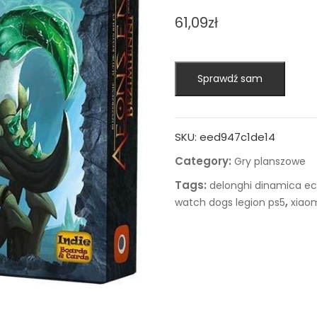
61,09
zł
Sprawdź sam
SKU:
eed947c1de14
Category:
Gry planszowe
Tags:
delonghi dinamica e
,
watch dogs legion ps5
xiaom