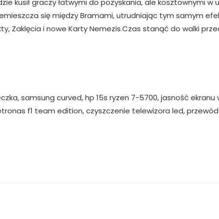
dzie kusił graczy łatwymi do pozyskania, ale kosztownymi w 
zemieszcza się między Bramami, utrudniając tym samym efe
kty, Zaklęcia i nowe Karty Nemezis.Czas stanąć do walki pr
eczka, samsung curved, hp 15s ryzen 7-5700, jasność ekranu w
ronas f1 team edition, czyszczenie telewizora led, przewód