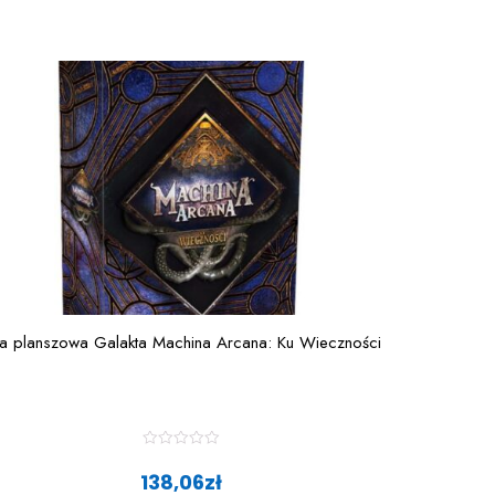
a planszowa Galakta Machina Arcana: Ku Wieczności
R
a
138,06
zł
t