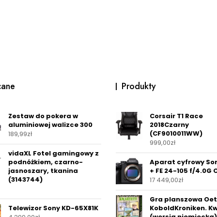
cane
Produkty
Zestaw do pokera w
Corsair T1 Race
aluminiowej walizce 300
2018Czarny
(CF9010011WW)
189,99
zł
999,00
zł
vidaXL Fotel gamingowy z
podnóżkiem, czarno-
Aparat cyfrowy Son
jasnoszary, tkanina
+ FE 24-105 f/4.0G 
(3143744)
17 449,00
zł
Gra planszowa Oet
Telewizor Sony KD-65X81K
KoboldKroniken. K
(wersja niemiecka)