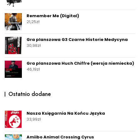
Remember Me (Digital)
21,25
zł
Gra planszowa G3 Czarne Historie Medycyna
30,98
zł
Gra planszowa Huch Chiffre (wersja niemiecka)
46,19
zł
Ostatnio dodane
Nasza Księgarnia Na Końcu Języka
33,99
zł
Amiibo Animal Crossing Cyrus