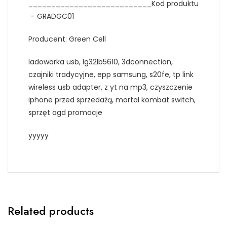
___________________________Kod produktu
– GRADGC01
Producent: Green Cell
ladowarka usb, lg32lb5610, 3dconnection,
czajniki tradycyjne, epp samsung, s20fe, tp link
wireless usb adapter, z yt na mp3, czyszczenie
iphone przed sprzedażą, mortal kombat switch,
sprzęt agd promocje
yyyyy
Related products