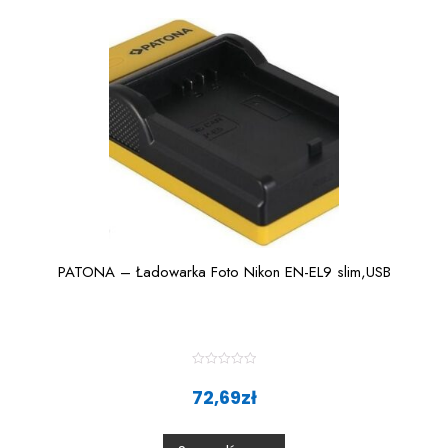
PATONA – Ładowarka Foto Nikon EN-EL9 slim,USB
R
a
72,69
zł
t
e
d
0
o