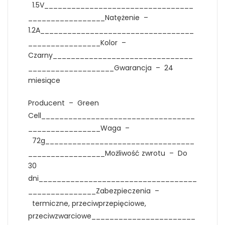
1.5V_________________________________
_________________Natężenie –
1.2A__________________________________
________________Kolor –
Czarny_______________________________
___________________Gwarancja – 24
miesiące
Producent – Green
Cell__________________________________
________________Waga –
72g_________________________________
_________________Możliwość zwrotu – Do
30
dni___________________________________
_______________Zabezpieczenia –
termiczne, przeciwprzepięciowe,
przeciwzwarciowe_______________________