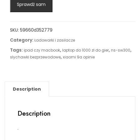
Sprawdź sam
SKU:
59660d352779
Category:
Ładowarki i zasilacze
Tags:
,
,
,
ipad czy macbook
laptop do 1000 zł do gier
ns-sw300
,
slychawki bezprzewodowe
xiaomi 9a opinie
Description
Description
.