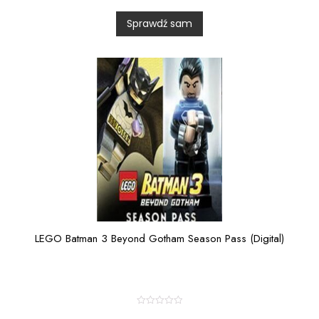
a
t
Sprawdź sam
e
d
0
o
u
t
o
f
5
LEGO Batman 3 Beyond Gotham Season Pass (Digital)
R