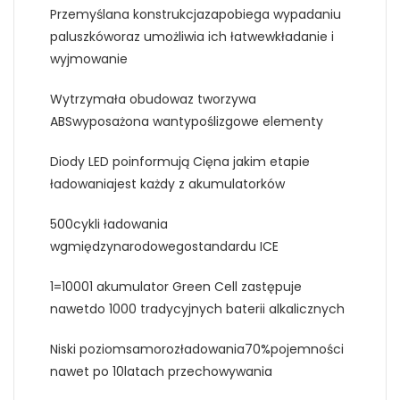
Przemyślana konstrukcjazapobiega wypadaniu
paluszkóworaz umożliwia ich łatwewkładanie i
wyjmowanie
Wytrzymała obudowaz tworzywa
ABSwyposażona wantypoślizgowe elementy
Diody LED poinformują Cięna jakim etapie
ładowaniajest każdy z akumulatorków
500cykli ładowania
wgmiędzynarodowegostandardu ICE
1=10001 akumulator Green Cell zastępuje
nawetdo 1000 tradycyjnych baterii alkalicznych
Niski poziomsamorozładowania70%pojemności
nawet po 10latach przechowywania