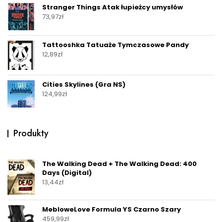
Stranger Things Atak łupieżcy umysłów
73,97
zł
Tattooshka Tatuaże Tymczasowe Pandy
12,89
zł
Cities Skylines (Gra NS)
124,99
zł
Produkty
The Walking Dead + The Walking Dead: 400
Days (Digital)
13,44
zł
MebloweLove Formula YS Czarno Szary
459,99
zł