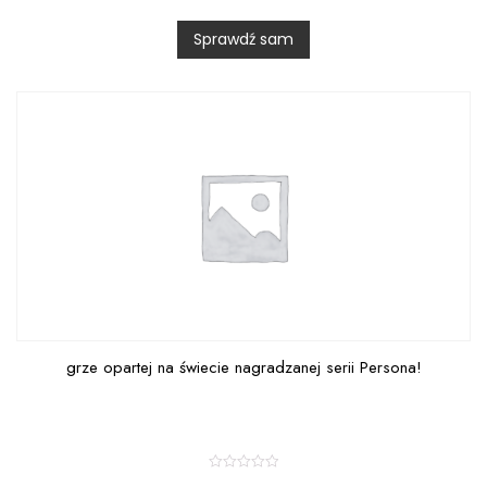
d
0
Sprawdź sam
o
u
t
o
f
5
grze opartej na świecie nagradzanej serii Persona!
R