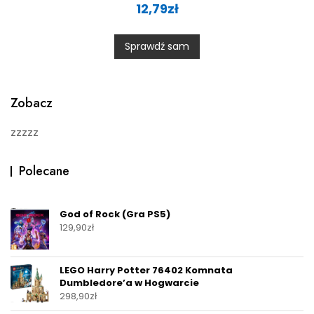
a
12,79
zł
t
e
d
0
Sprawdź sam
o
u
t
o
f
5
Zobacz
zzzzz
Polecane
God of Rock (Gra PS5)
129,90
zł
LEGO Harry Potter 76402 Komnata
Dumbledore’a w Hogwarcie
298,90
zł