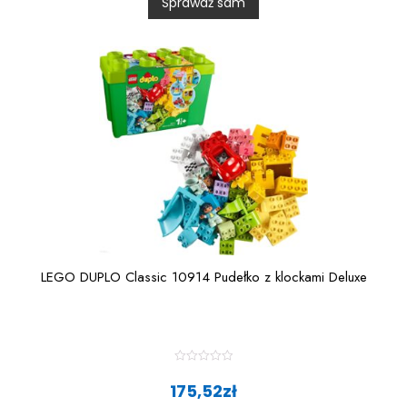
Sprawdź sam
u
t
o
f
5
LEGO DUPLO Classic 10914 Pudełko z klockami Deluxe
R
a
175,52
zł
t
e