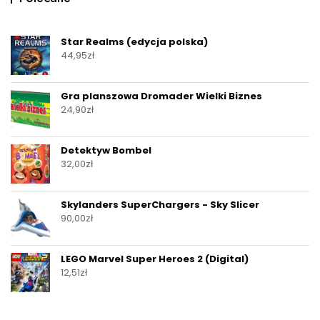
Star Realms (edycja polska)
44,95
zł
Gra planszowa Dromader Wielki Biznes
24,90
zł
Detektyw Bombel
32,00
zł
Skylanders SuperChargers - Sky Slicer
90,00
zł
LEGO Marvel Super Heroes 2 (Digital)
12,51
zł