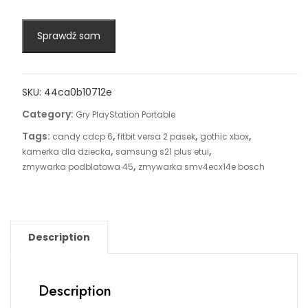
Sprawdź sam
SKU:
44ca0b10712e
Category:
Gry PlayStation Portable
Tags:
,
,
,
candy cdcp 6
fitbit versa 2 pasek
gothic xbox
,
,
kamerka dla dziecka
samsung s21 plus etui
,
zmywarka podblatowa 45
zmywarka smv4ecx14e bosch
Description
Description