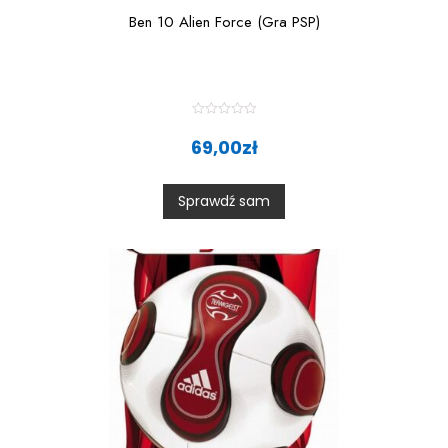
Ben 10 Alien Force (Gra PSP)
R
a
69,00
zł
t
e
d
0
Sprawdź sam
o
u
t
o
f
5