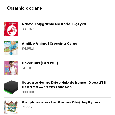
Ostatnio dodane
Nasza Księgarnia Na Końcu Języka
33,99
zł
Amiibo Animal Crossing Cyrus
84,99
zł
Cover Girl (Gra PSP)
51,00
zł
Seagate Game Drive Hub do konsoli Xbox 2TB
USB 3.2 Gen.1 STKX2000400
399,00
zł
Gra planszowa Fox Games Obłędny Rycerz
73,66
zł