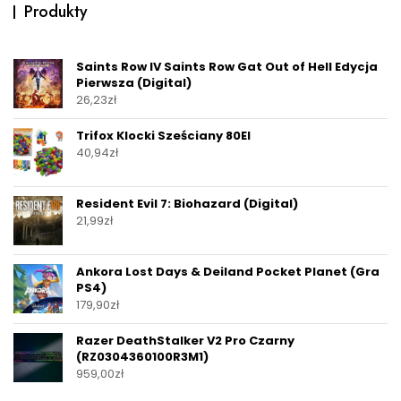
Produkty
Saints Row IV Saints Row Gat Out of Hell Edycja
Pierwsza (Digital)
26,23
zł
Trifox Klocki Sześciany 80El
40,94
zł
Resident Evil 7: Biohazard (Digital)
21,99
zł
Ankora Lost Days & Deiland Pocket Planet (Gra
PS4)
179,90
zł
Razer DeathStalker V2 Pro Czarny
(RZ0304360100R3M1)
959,00
zł