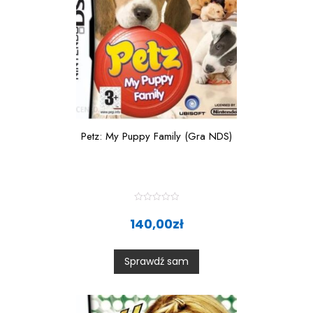
Petz: My Puppy Family (Gra NDS)
R
a
140,00
zł
t
e
d
0
Sprawdź sam
o
u
t
o
f
5