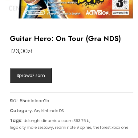
Guitar Hero: On Tour (Gra NDS)
123,00
zł
Sprawdź sam
SKU:
65eb1a1aae2b
Category:
Gry Nintendo DS
Tags:
,
delonghi dinamica ecam 353.75.b
,
,
lego city małe zestawy
redmi note 9 opinie
the forest xbox one