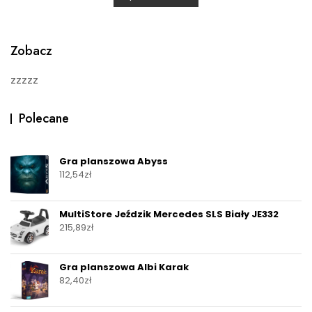
u
t
o
f
5
Zobacz
zzzzz
Polecane
Gra planszowa Abyss
112,54
zł
MultiStore Jeździk Mercedes SLS Biały JE332
215,89
zł
Gra planszowa Albi Karak
82,40
zł