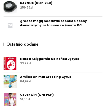
RAYNOX (DCR-250)
259,99
zł
gracze mogą nadawać osobiste cechy
ikonicznym postaciom ze świata DC
Ostatnio dodane
Nasza Księgarnia Na Końcu Języka
33,99
zł
Amiibo Animal Crossing Cyrus
84,99
zł
Cover Girl (Gra PSP)
51,00
zł