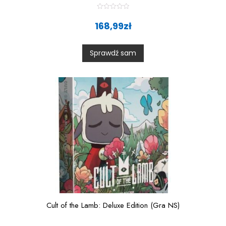
R
a
168,99
zł
t
e
d
0
Sprawdź sam
o
u
t
o
f
5
Cult of the Lamb: Deluxe Edition (Gra NS)