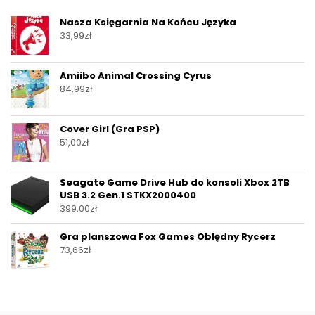
Nasza Księgarnia Na Końcu Języka
33,99
zł
Amiibo Animal Crossing Cyrus
84,99
zł
Cover Girl (Gra PSP)
51,00
zł
Seagate Game Drive Hub do konsoli Xbox 2TB
USB 3.2 Gen.1 STKX2000400
399,00
zł
Gra planszowa Fox Games Obłędny Rycerz
73,66
zł