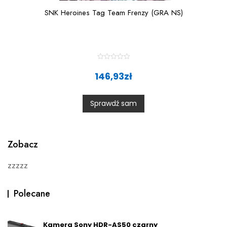
SNK Heroines Tag Team Frenzy (GRA NS)
R
a
146,93
zł
t
e
d
0
Sprawdź sam
o
u
t
o
f
5
Zobacz
zzzzz
Polecane
Kamera Sony HDR-AS50 czarny