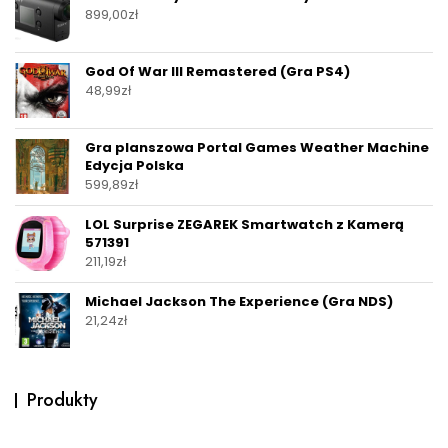
899,00
zł
God Of War III Remastered (Gra PS4)
48,99
zł
Gra planszowa Portal Games Weather Machine
Edycja Polska
599,89
zł
LOL Surprise ZEGAREK Smartwatch z Kamerą
571391
211,19
zł
Michael Jackson The Experience (Gra NDS)
21,24
zł
Produkty