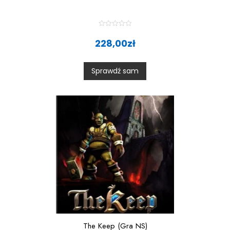
R
a
228,00
zł
t
e
d
0
Sprawdź sam
o
u
t
o
f
5
The Keep (Gra NS)