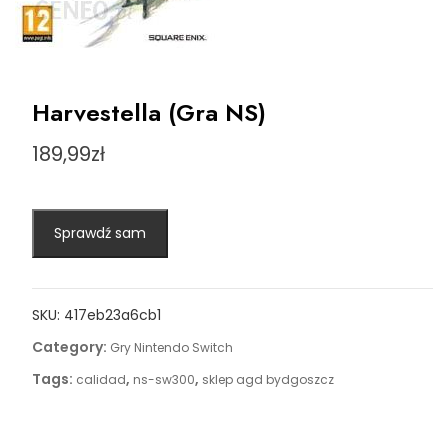
Harvestella (Gra NS)
189,99
zł
Sprawdź sam
SKU:
417eb23a6cb1
Category:
Gry Nintendo Switch
Tags:
,
,
calidad
ns-sw300
sklep agd bydgoszcz