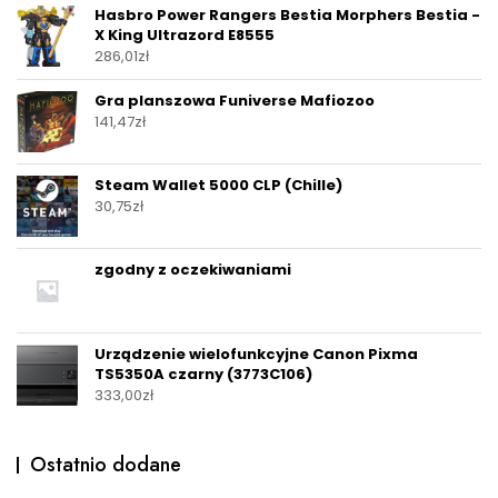
Hasbro Power Rangers Bestia Morphers Bestia -
X King Ultrazord E8555
286,01
zł
Gra planszowa Funiverse Mafiozoo
141,47
zł
Steam Wallet 5000 CLP (Chille)
30,75
zł
zgodny z oczekiwaniami
Urządzenie wielofunkcyjne Canon Pixma
TS5350A czarny (3773C106)
333,00
zł
Ostatnio dodane