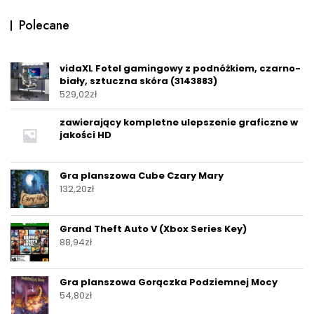
Polecane
vidaXL Fotel gamingowy z podnóżkiem, czarno-
biały, sztuczna skóra (3143883)
529,02
zł
zawierający kompletne ulepszenie graficzne w
jakości HD
Gra planszowa Cube Czary Mary
132,20
zł
Grand Theft Auto V (Xbox Series Key)
88,94
zł
Gra planszowa Gorączka Podziemnej Mocy
54,80
zł