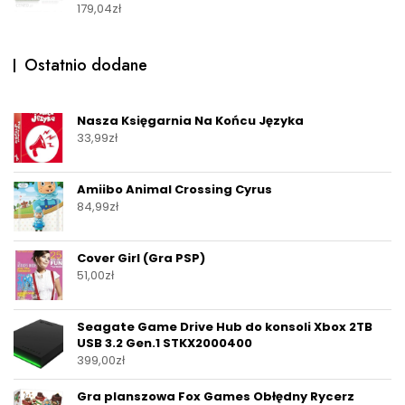
179,04
zł
Ostatnio dodane
Nasza Księgarnia Na Końcu Języka
33,99
zł
Amiibo Animal Crossing Cyrus
84,99
zł
Cover Girl (Gra PSP)
51,00
zł
Seagate Game Drive Hub do konsoli Xbox 2TB
USB 3.2 Gen.1 STKX2000400
399,00
zł
Gra planszowa Fox Games Obłędny Rycerz