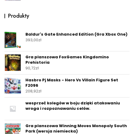
Produkty
Baldur's Gate Enhanced Edition (Gra Xbox One)
393,00
zł
Gra planszowa FoxGames Kingdomino
Prehistoria
90,72
zł
Hasbro Pj Masks - Hero Vs Villain Figure Set
F2096
208,92
zł
wesprzeć kolegów w boju dzięki atakowaniu
wroga i rozpoznawaniu celów.
Gra planszowa Winning Moves Monopoly South
Park (wersja niemiecka)