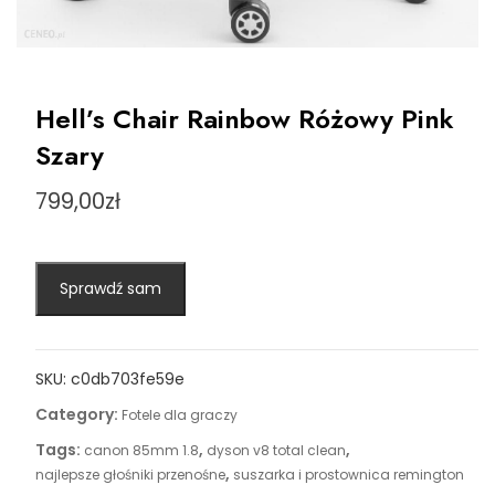
Hell’s Chair Rainbow Różowy Pink
Szary
799,00
zł
Sprawdź sam
SKU:
c0db703fe59e
Category:
Fotele dla graczy
Tags:
,
,
canon 85mm 1.8
dyson v8 total clean
,
najlepsze głośniki przenośne
suszarka i prostownica remington