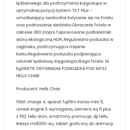
lędźwiowego dla podtrzymania kręgosłupa w
optymalnej pozycji.System TILT Plus –
umożliwiający swobodne kołysanie się na fotelu
oraz podnoszenie siedziska.Obracanie fotela w
zakresie 360 stopni.Tapicerowane podłokietniki
skórą ekologiczną HDPL.Regulowana poduszka w
zagłówku, podtrzymująca mięśnie
karku.Regulowana poduszka podpierająca
odcinek lędźwiowy kręgosłupa.Waga fotela: 14
kgGRATIS ORYGINALNA PODKŁADKA POD MYSZ
HELLS CHAIR
Producent: Hells Chair
fitbit charge 4, aparat fujifilm instax mini 11,
unreal engine 5 wymagania, siemens eq 6 plus
s 100, tello dron, smartfony promocje, dji tello,
linksys mr8300-eu, tablet graficzny do animacji