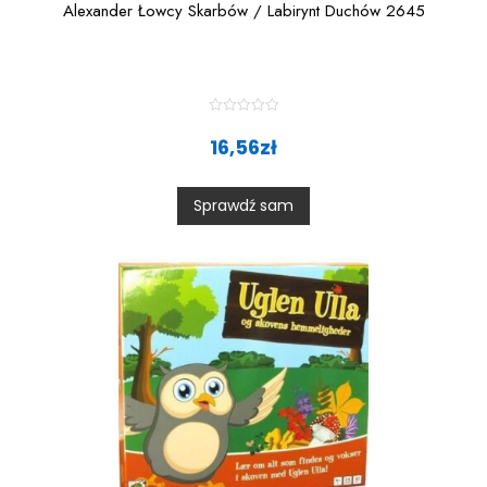
Alexander Łowcy Skarbów / Labirynt Duchów 2645
R
a
16,56
zł
t
e
d
0
Sprawdź sam
o
u
t
o
f
5