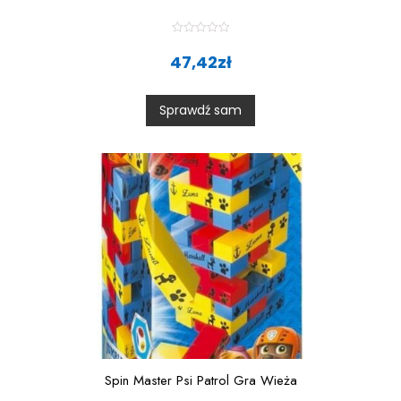
R
a
47,42
zł
t
e
d
0
Sprawdź sam
o
u
t
o
f
5
Spin Master Psi Patrol Gra Wieża