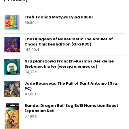
Trefl Tablica Motywacyjna 60661
69,99
zł
The Dungeon of Naheulbeuk The Amulet of
Chaos Chicken Edition (Gra PS5)
143,00
zł
Gra planszowa Franckh-Kosmos Der kleine
Siebenschlafer (wersja niemiecka)
34,77
zł
Jade Rousseau The Fall of Sant Antonio (Gra
PC)
47,00
zł
Bandai Dragon Ball Scg Be18 Namekian Boost
Expansion Set
67,99
zł