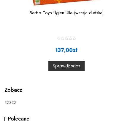
Barbo Toys Uglen Ulla (wersja duńska)
R
a
137,00
zł
t
e
d
0
Sprawdź sam
o
u
t
o
f
5
Zobacz
zzzzz
Polecane