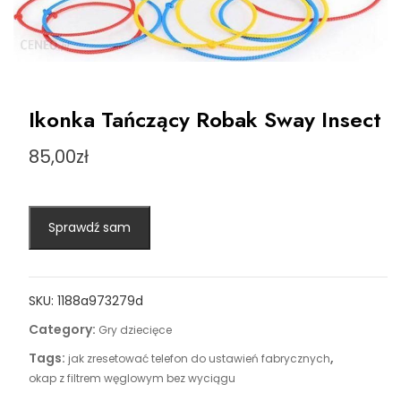
Ikonka Tańczący Robak Sway Insect
85,00
zł
Sprawdź sam
SKU:
1188a973279d
Category:
Gry dziecięce
Tags:
,
jak zresetować telefon do ustawień fabrycznych
okap z filtrem węglowym bez wyciągu