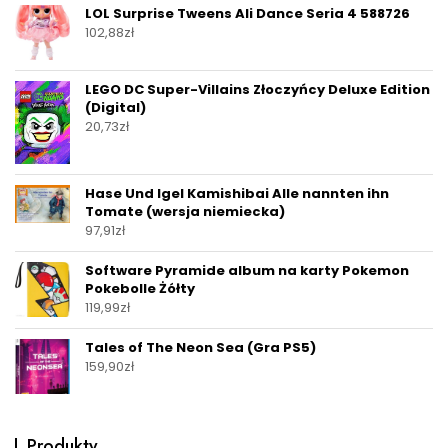
LOL Surprise Tweens Ali Dance Seria 4 588726
102,88
zł
LEGO DC Super-Villains Złoczyńcy Deluxe Edition
(Digital)
20,73
zł
Hase Und Igel Kamishibai Alle nannten ihn
Tomate (wersja niemiecka)
97,91
zł
Software Pyramide album na karty Pokemon
Pokebolle Żółty
119,99
zł
Tales of The Neon Sea (Gra PS5)
159,90
zł
Produkty