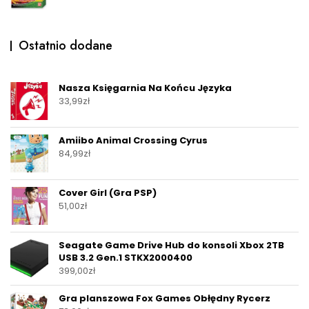
Ostatnio dodane
Nasza Księgarnia Na Końcu Języka
33,99
zł
Amiibo Animal Crossing Cyrus
84,99
zł
Cover Girl (Gra PSP)
51,00
zł
Seagate Game Drive Hub do konsoli Xbox 2TB
USB 3.2 Gen.1 STKX2000400
399,00
zł
Gra planszowa Fox Games Obłędny Rycerz