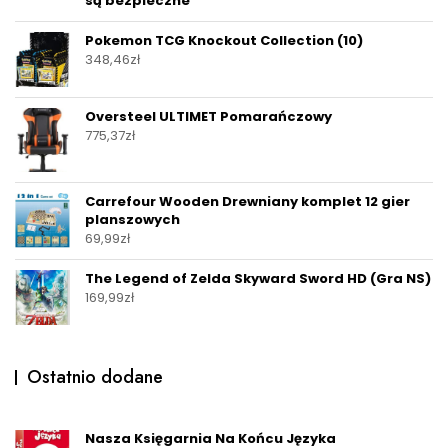
są bezpieczne
Pokemon TCG Knockout Collection (10)
348,46
zł
Oversteel ULTIMET Pomarańczowy
775,37
zł
Carrefour Wooden Drewniany komplet 12 gier
planszowych
69,99
zł
The Legend of Zelda Skyward Sword HD (Gra NS)
169,99
zł
Ostatnio dodane
Nasza Księgarnia Na Końcu Języka