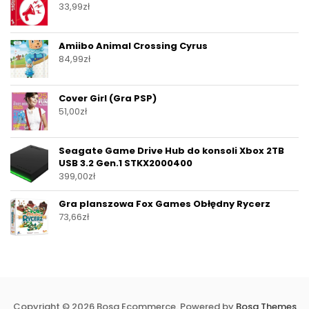
33,99
zł
Amiibo Animal Crossing Cyrus
84,99
zł
Cover Girl (Gra PSP)
51,00
zł
Seagate Game Drive Hub do konsoli Xbox 2TB
USB 3.2 Gen.1 STKX2000400
399,00
zł
Gra planszowa Fox Games Obłędny Rycerz
73,66
zł
Copyright © 2026 Bosa Ecommerce. Powered by
Bosa Themes