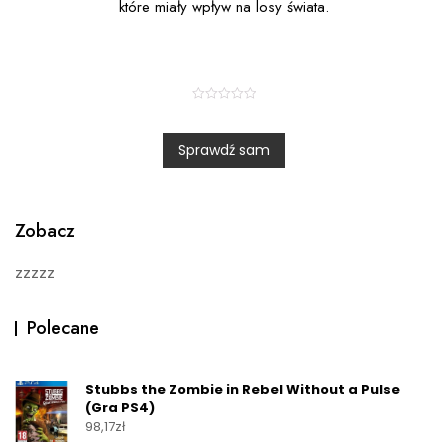
które miały wpływ na losy świata.
R
a
t
Sprawdź sam
e
d
0
o
u
t
o
Zobacz
f
5
zzzzz
Polecane
Stubbs the Zombie in Rebel Without a Pulse
(Gra PS4)
98,17
zł