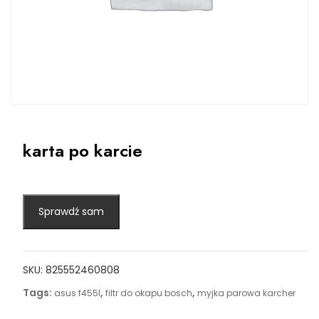
karta po karcie
Sprawdź sam
SKU:
825552460808
Tags:
,
,
asus f455l
filtr do okapu bosch
myjka parowa karcher