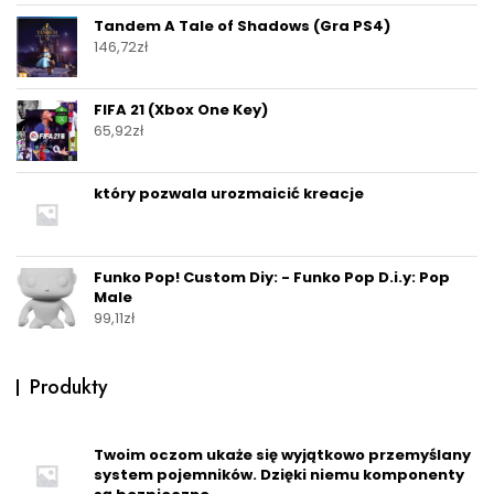
Tandem A Tale of Shadows (Gra PS4)
146,72
zł
FIFA 21 (Xbox One Key)
65,92
zł
który pozwala urozmaicić kreacje
Funko Pop! Custom Diy: - Funko Pop D.i.y: Pop
Male
99,11
zł
Produkty
Twoim oczom ukaże się wyjątkowo przemyślany
system pojemników. Dzięki niemu komponenty