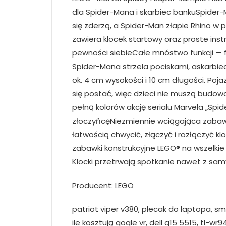
dla Spider-Mana i skarbiec bankuSpider-
się zderzą, a Spider-Man złapie Rhino w
zawiera klocek startowy oraz proste instr
pewności siebieCałe mnóstwo funkcji — 
Spider-Mana strzela pociskami, askarbi
ok. 4 cm wysokości i 10 cm długości. Poj
się postać, więc dzieci nie muszą bud
pełną kolorów akcję serialu Marvela „Spi
złoczyńcęNiezmiennie wciągająca zabawa
łatwością chwycić, złączyć i rozłączyć k
zabawki konstrukcyjne LEGO® na wszelki
Klocki przetrwają spotkanie nawet z sa
Producent: LEGO
patriot viper v380, plecak do laptopa, s
ile kosztują gogle vr, dell g15 5515, tl-