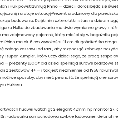
Man i Hulk powstrzymują Rhino — dzieci i doroślibędą się ś
 pajęczynę i uratuje sytuacjęPrezent urodzinowy dla przedsz
ukcje budowania. Dzięki nim czterolatki i starsze dzieci mog
figurka Hulka do zbudowania ma dwie wymienne głowy z róż
ec ma zdejmowany pojemnik, który mieści się w bagażniku p
azd Rhino ma ok. 6 cm wysokości i 11 cm długościKrótka drog
ować całego zestawu od razu, aby rozpocząć zabawęZłoczyń
dey i super-kumple”, który uczy dzieci tego, że pracą zespo
 — prezenty LEGO® dla dzieci spełniają surowe branżowe s
locki z zestawów 4+ — i tak jest niezmiennie od 1958 rokuTr
e możliwe sposoby, aby mieć pewność, że spełniają one sur
mym Hulkiem
martwatch huawei watch gt 2 elegant 42mm, hp monitor 27, ap
wr940n, ładowarka samochodowa szybkie ładowanie, delonghi ec