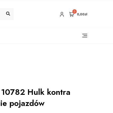
0
0,00zł
10782 Hulk kontra
cie pojazdów