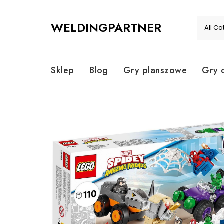
Skip
to
WELDINGPARTNER
content
Sklep
Blog
Gry planszowe
Gry 