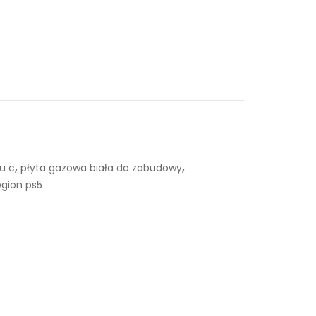
,
,
u c
płyta gazowa biała do zabudowy
egion ps5