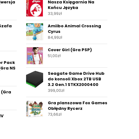
(wersja
Nasza Księgarnia Na
Końcu Języka
33,99
zł
Szafa
Amiibo Animal Crossing
Cyrus
84,99
zł
Cover Girl (Gra PSP)
51,00
zł
er Pack
(Gra NS
Seagate Game Drive Hub
do konsoli Xbox 2TB USB
3.2 Gen.1 STKX2000400
399,00
zł
 (Gra
Gra planszowa Fox Games
Obłędny Rycerz
73,66
zł
IV