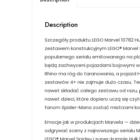
Description
Szczegóły produktu LEGO Marvel 10782 Hu
zestawem konstrukcyjnym LEGO® Marvel Sp
popularnego serialu emitowanego na pla
będą zachwyceni pojazdami bojowymi wc
Rhino ma róg do taranowania, a pojazd
zestawów 4+ nie zajmuje dużo czasu. Te
nawet składać całego zestawu od razu, p
nawet dzieci, które dopiero uczą się c
fanom Spider-Mana zostać mistrzami ko
Emocje jak w produkcjach Marvela — dzie
odgrywać sceny z najnowszego serialu Ma
LEGO® Marvel Spidey i super-kumple Hulk 