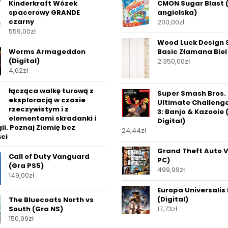
Kinderkraft Wózek
CMON Sugar Blast 
spacerowy GRANDE
angielska)
czarny
200,00
zł
559,00
zł
Wood Luck Design 
Worms Armageddon
Basic Złamana Biel
(Digital)
2 350,00
zł
4,62
zł
łącząca walkę turową z
Super Smash Bros.
eksploracją w czasie
Ultimate Challeng
rzeczywistym i z
3: Banjo & Kazooie 
elementami skradanki i
Digital)
ii. Poznaj Ziemię bez
24,44
zł
ci
Grand Theft Auto V
Call of Duty Vanguard
PC)
(Gra PS5)
499,99
zł
149,00
zł
Europa Universalis 
(Digital)
The Bluecoats North vs
17,73
zł
South (Gra NS)
150,99
zł