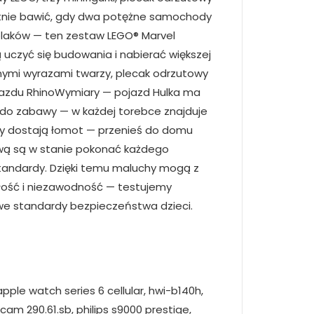
wietnie bawić, gdy dwa potężne samochody
kolaków — ten zestaw LEGO® Marvel
ą uczyć się budowania i nabierać większej
nymi wyrazami twarzy, plecak odrzutowy
ojazdu RhinoWymiary — pojazd Hulka ma
a do zabawy — w każdej torebce znajduje
cy dostają łomot — przenieś do domu
łową są w stanie pokonać każdego
tandardy. Dzięki temu maluchy mogą z
wałość i niezawodność — testujemy
owe standardy bezpieczeństwa dzieci.
ple watch series 6 cellular, hwi-b140h,
am 290.61.sb, philips s9000 prestige,