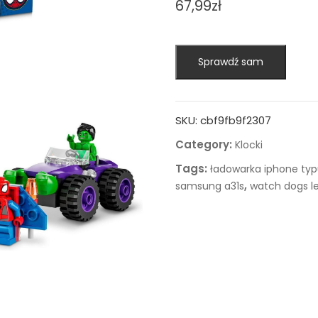
67,99
zł
Sprawdź sam
SKU:
cbf9fb9f2307
Category:
Klocki
Tags:
ładowarka iphone typ
,
samsung a31s
watch dogs l