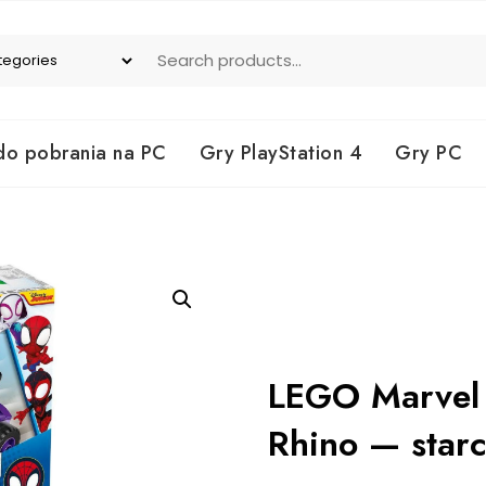
do pobrania na PC
Gry PlayStation 4
Gry PC
LEGO Marvel 
Rhino — star