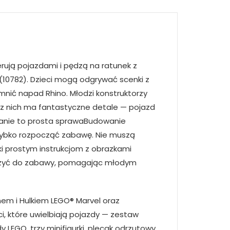
rują pojazdami i pędzą na ratunek z
(10782). Dzieci mogą odgrywać scenki z
nić napad Rhino. Młodzi konstruktorzy
z nich ma fantastyczne detale — pojazd
wanie to prosta sprawaBudowanie
szybko rozpocząć zabawę. Nie muszą
ki prostym instrukcjom z obrazkami
łączyć do zabawy, pomagając młodym
nem i Hulkiem LEGO® Marvel oraz
, które uwielbiają pojazdy — zestaw
 LEGO, trzy minifigurki, plecak odrzutowy