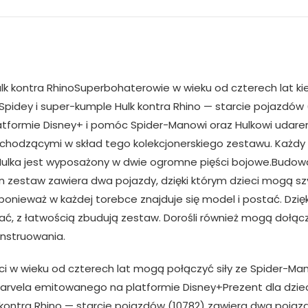
lk kontra RhinoSuperbohaterowie w wieku od czterech lat kie
idey i super-kumple Hulk kontra Rhino — starcie pojazdów 
tformie Disney+ i pomóc Spider-Manowi oraz Hulkowi udarem
hodzącymi w skład tego kolekcjonerskiego zestawu. Każdy 
 Hulka jest wyposażony w dwie ogromne pięści bojowe.Budo
n zestaw zawiera dwa pojazdy, dzięki którym dzieci mogą 
onieważ w każdej torebce znajduje się model i postać. Dzię
zytać, z łatwością zbudują zestaw. Dorośli również mogą do
nstruowania.
ci w wieku od czterech lat mogą połączyć siły ze Spider-Ma
rvela emitowanego na platformie Disney+Prezent dla dzieci
kontra Rhino — starcie pojazdów (10782) zawiera dwa pojazdy