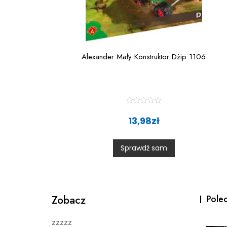
Alexander Mały Konstruktor Dżip 1106
R
a
13,98
zł
t
e
d
0
Sprawdź sam
o
u
t
o
f
5
Zobacz
Pole
zzzzz