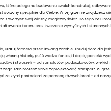
a, która polega na budowaniu swoich konstrukcji, odkrywaniu
 stworzony specjalnie dla Ciebie. W tej grze nie znajdziesz 
to stworzysz swój własny, magiczny świat. Do tego celu mo
ztałtowanie terenu oraz tworzenie wymyślnych i starannych ko
, uratuj farmera przed inwazją zombie, zbuduj dom dla jaski
ą własną historię, puść wodze fantazji i daj się ponieść wy
zdów i stworzeń – od samolotów, poduszkowców, wielkich wier
cz tego sam możesz sobie zaprojektować transport. W grze 
yć ze złymi postaciami za pomocą różnych broni – od narzędz