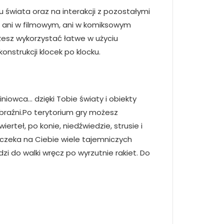
 świata oraz na interakcji z pozostałymi
się ani w filmowym, ani w komiksowym
żesz wykorzystać łatwe w użyciu
nstrukcji klocek po klocku.
niowca… dzięki Tobie światy i obiekty
obraźni.Po terytorium gry możesz
teł, po konie, niedźwiedzie, strusie i
czeka na Ciebie wiele tajemniczych
i do walki wręcz po wyrzutnie rakiet. Do