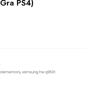
(Gra PS4)
4
,
 clementoni
samsung hw q950t