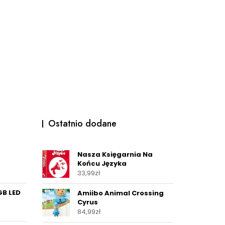
Ostatnio dodane
Nasza Księgarnia Na
Końcu Języka
33,99
zł
GB LED
Amiibo Animal Crossing
Cyrus
84,99
zł