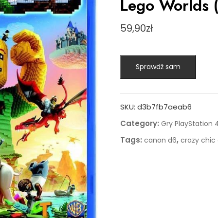
Lego Worlds 
59,90
zł
Sprawdź sam
SKU:
d3b7fb7aeab6
Category:
Gry PlayStation 
Tags:
,
canon d6
crazy chic