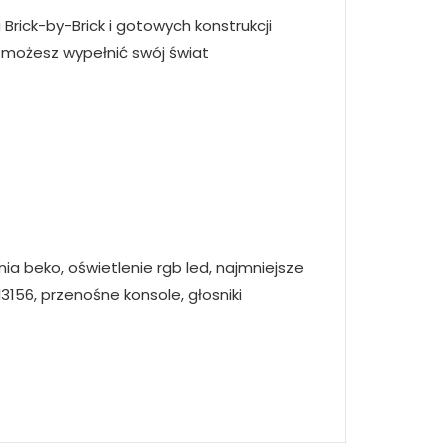
rick-by-Brick i gotowych konstrukcji
e możesz wypełnić swój świat
hnia beko, oświetlenie rgb led, najmniejsze
156, przenośne konsole, głosniki