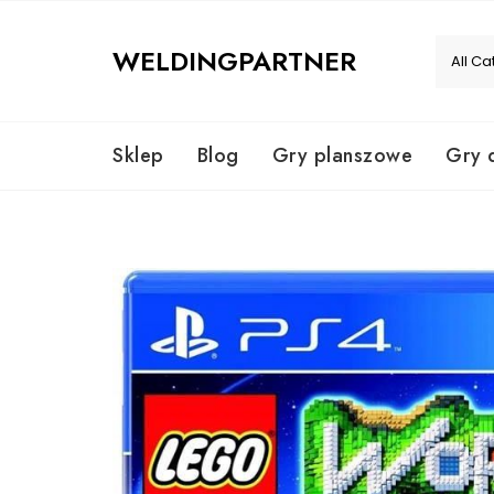
Skip
to
WELDINGPARTNER
content
Sklep
Blog
Gry planszowe
Gry 