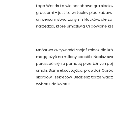
Lego Worlds to wieloosobowa gra sieciow
graczami – jest to wirtualny plac zabaw,
uniwersum stworzonym z klocków, ale za 
narzędzia, które umożliwią Ci dowolne ks
Mnóstwo aktywnościZnajdź miecz dla króla
mogą ożyć na miliony sposób. Napisz swoj
poruszać się za pomocą przeróżnych poja
smoki. Brzmi ekscytująco, prawda? Opró
skarbów i sekretów. Będziesz także walcz
wyboru, do koloru!