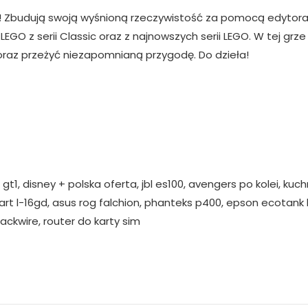
O! Zbudują swoją wyśnioną rzeczywistość za pomocą edytora B
GO z serii Classic oraz z najnowszych serii LEGO. W tej grz
oraz przeżyć niezapomnianą przygodę. Do dzieła!
gt1, disney + polska oferta, jbl es100, avengers po kolei, kuc
 l-16gd, asus rog falchion, phanteks p400, epson ecotank l3
ackwire, router do karty sim