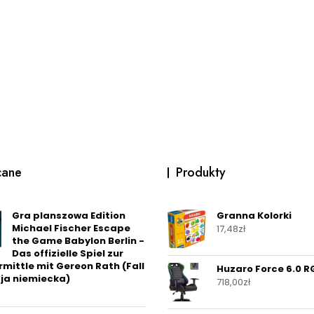
cane
Produkty
Gra planszowa Edition
Granna Kolorki
Michael Fischer Escape
17,48
zł
the Game Babylon Berlin -
Das offizielle Spiel zur
Ermittle mit Gereon Rath (Fall
Huzaro Force 6.0 R
sja niemiecka)
718,00
zł