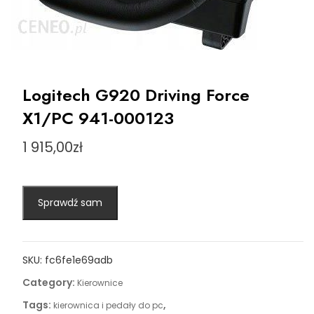
Logitech G920 Driving Force
X1/PC 941-000123
1 915,00
zł
Sprawdź sam
SKU:
fc6fe1e69adb
Category:
Kierownice
Tags:
,
kierownica i pedały do pc