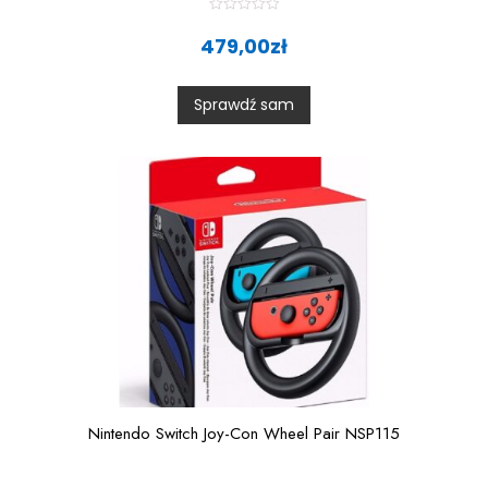
R
a
479,00
zł
t
e
d
0
Sprawdź sam
o
u
t
o
f
5
Nintendo Switch Joy-Con Wheel Pair NSP115