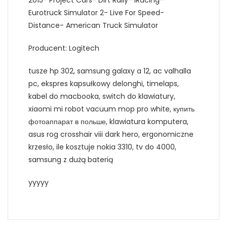
2015- Project Cars- Dirt Rally- iRacing-
Eurotruck Simulator 2- Live For Speed-
Distance- American Truck Simulator
Producent: Logitech
tusze hp 302, samsung galaxy a 12, ac valhalla
pc, ekspres kapsułkowy delonghi, timelaps,
kabel do macbooka, switch do klawiatury,
xiaomi mi robot vacuum mop pro white, купить
фотоаппарат в польше, klawiatura komputera,
asus rog crosshair viii dark hero, ergonomiczne
krzesło, ile kosztuje nokia 3310, tv do 4000,
samsung z dużą baterią
yyyyy