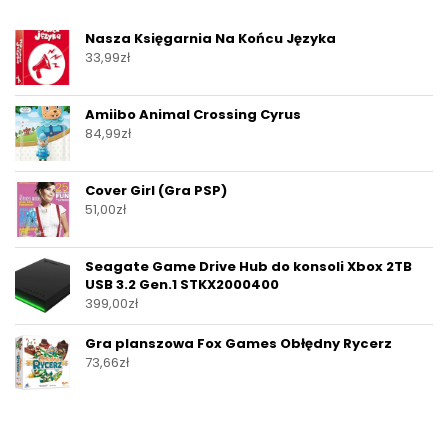
Nasza Księgarnia Na Końcu Języka
33,99
zł
Amiibo Animal Crossing Cyrus
84,99
zł
Cover Girl (Gra PSP)
51,00
zł
Seagate Game Drive Hub do konsoli Xbox 2TB
USB 3.2 Gen.1 STKX2000400
399,00
zł
Gra planszowa Fox Games Obłędny Rycerz
73,66
zł