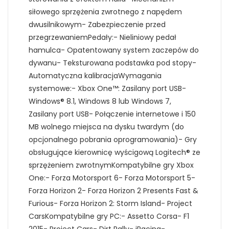
siłowego sprzężenia zwrotnego z napędem
dwusilnikowym- Zabezpieczenie przed
przegrzewaniemPedały:- Nieliniowy pedał
hamulca- Opatentowany system zaczepów do
dywanu- Teksturowana podstawka pod stopy-
Automatyczna kalibracjaWymagania
systemowe:- Xbox One™: Zasilany port USB-
Windows® 8.1, Windows 8 lub Windows 7,
Zasilany port USB- Połączenie internetowe i 150
MB wolnego miejsca na dysku twardym (do
opcjonalnego pobrania oprogramowania)- Gry
obsługujące kierownicę wyścigową Logitech® ze
sprzężeniem zwrotnymKompatybilne gry Xbox
One:- Forza Motorsport 6- Forza Motorsport 5-
Forza Horizon 2- Forza Horizon 2 Presents Fast &
Furious- Forza Horizon 2: Storm Island- Project
CarsKompatybilne gry PC:- Assetto Corsa- F1