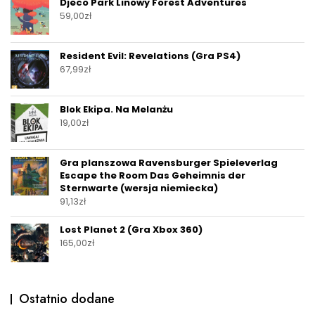
Djeco Park Linowy Forest Adventures
59,00
zł
Resident Evil: Revelations (Gra PS4)
67,99
zł
Blok Ekipa. Na Melanżu
19,00
zł
Gra planszowa Ravensburger Spieleverlag
Escape the Room Das Geheimnis der
Sternwarte (wersja niemiecka)
91,13
zł
Lost Planet 2 (Gra Xbox 360)
165,00
zł
Ostatnio dodane