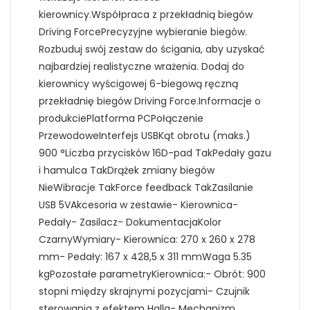
kierownicy.Współpraca z przekładnią biegów
Driving ForcePrecyzyjne wybieranie biegów.
Rozbuduj swój zestaw do ścigania, aby uzyskać
najbardziej realistyczne wrażenia. Dodaj do
kierownicy wyścigowej 6-biegową ręczną
przekładnię biegów Driving Force.Informacje o
produkciePlatforma PCPołączenie
PrzewodoweInterfejs USBKąt obrotu (maks.)
900 °Liczba przycisków 16D-pad TakPedały gazu
i hamulca TakDrążek zmiany biegów
NieWibracje TakForce feedback TakZasilanie
USB 5VAkcesoria w zestawie- Kierownica-
Pedały- Zasilacz- DokumentacjaKolor
CzarnyWymiary- Kierownica: 270 x 260 x 278
mm- Pedały: 167 x 428,5 x 311 mmWaga 5.35
kgPozostałe parametryKierownica:- Obrót: 900
stopni między skrajnymi pozycjami- Czujnik
sterowania z efektem Halla- Mechanizm