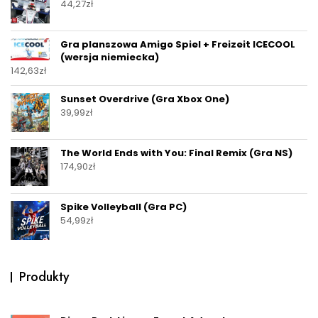
44,27
zł
Gra planszowa Amigo Spiel + Freizeit ICECOOL
(wersja niemiecka)
142,63
zł
Sunset Overdrive (Gra Xbox One)
39,99
zł
The World Ends with You: Final Remix (Gra NS)
174,90
zł
Spike Volleyball (Gra PC)
54,99
zł
Produkty