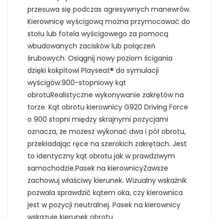
przesuwa się podczas agresywnych manewrów.
Kierownicę wyścigową można przymocować do
stołu lub fotela wyścigowego za pomocą
wbudowanych zacisków lub połączeń
śrubowych. Osiągnij nowy poziom ścigania
dzięki kokpitowi Playseat® do symulacji
wyścigów.900-stopniowy kąt
obrotuRealistyczne wykonywanie zakrętów na
torze. Kąt obrotu kierownicy G920 Driving Force
o 900 stopni między skrajnymi pozycjami
oznacza, że możesz wykonać dwa i pół obrotu,
przekładając ręce na szerokich zakrętach. Jest
to identyczny kąt obrotu jak w prawdziwym
samochodzie.Pasek na kierownicyZawsze
zachowuj właściwy kierunek. Wizualny wskaźnik
pozwala sprawdzić kątem oka, czy kierownica
jest w pozycji neutralnej. Pasek na kierownicy
wskazuje kierunek obrotu