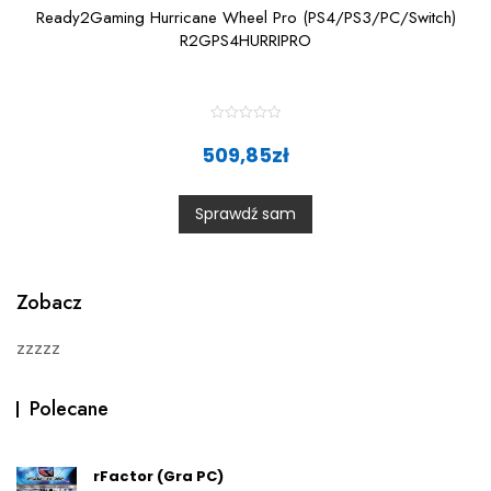
Ready2Gaming Hurricane Wheel Pro (PS4/PS3/PC/Switch)
R2GPS4HURRIPRO
R
a
509,85
zł
t
e
d
0
Sprawdź sam
o
u
t
o
f
5
Zobacz
zzzzz
Polecane
rFactor (Gra PC)