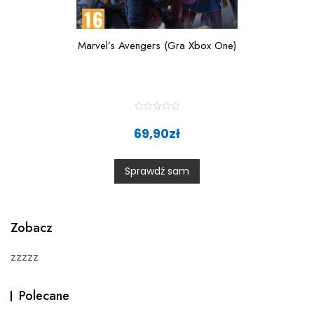
Marvel’s Avengers (Gra Xbox One)
R
a
69,90
zł
t
e
d
0
Sprawdź sam
o
u
t
o
f
5
Zobacz
zzzzz
Polecane