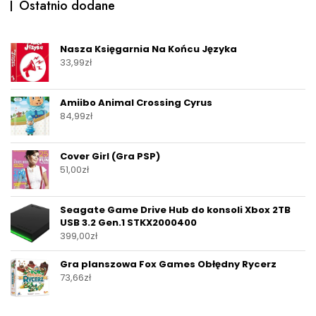
Ostatnio dodane
Nasza Księgarnia Na Końcu Języka
33,99
zł
Amiibo Animal Crossing Cyrus
84,99
zł
Cover Girl (Gra PSP)
51,00
zł
Seagate Game Drive Hub do konsoli Xbox 2TB
USB 3.2 Gen.1 STKX2000400
399,00
zł
Gra planszowa Fox Games Obłędny Rycerz
73,66
zł