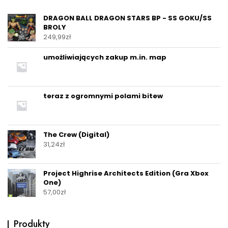
DRAGON BALL DRAGON STARS BP - SS GOKU/SS
BROLY
249,99
zł
umożliwiających zakup m.in. map
teraz z ogromnymi polami bitew
The Crew (Digital)
31,24
zł
Project Highrise Architects Edition (Gra Xbox
One)
57,00
zł
Produkty