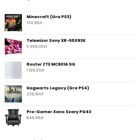
Minecraft (Gra PS3)
134,99
zł
Telewizor Sony XR-55X93K
5 999,00
zł
Router ZTE MC801A 5G
1 199,00
zł
Hogwarts Legacy (Gra PS4)
239,90
zł
Pro-Gamer Xano Szary PG43
849,99
zł